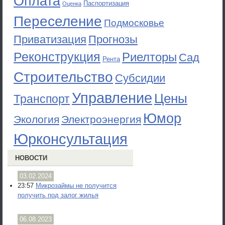
Оплата
Паспортизация
Оценка
Переселение
Подмосковье
Приватизация
Прогнозы
Реконструкция
Риелторы
Сад
Рента
Строительство
Субсидии
Управление
Цены
Транспорт
Юмор
Экология
Электроэнергия
Юрконсультация
НОВОСТИ
03.02.2024
23:57
Микрозаймы не получится
получить под залог жилья
06.08.2023