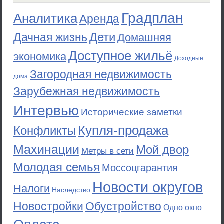
Градплан
Аналитика
Аренда
Дети
Дачная жизнь
Домашняя
Доступное жильё
экономика
Доходные
Загородная недвижимость
дома
Зарубежная недвижимость
Интервью
Исторические заметки
Купля-продажа
Конфликты
Махинации
Мой двор
Метры в сети
Молодая семья
Моссоцгарантия
Новости округов
Налоги
Наследство
Новостройки
Обустройство
Одно окно