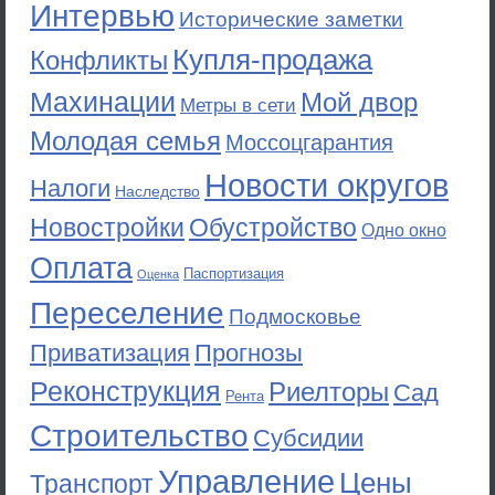
Интервью
Исторические заметки
Купля-продажа
Конфликты
Махинации
Мой двор
Метры в сети
Молодая семья
Моссоцгарантия
Новости округов
Налоги
Наследство
Новостройки
Обустройство
Одно окно
Оплата
Паспортизация
Оценка
Переселение
Подмосковье
Приватизация
Прогнозы
Реконструкция
Риелторы
Сад
Рента
Строительство
Субсидии
Управление
Цены
Транспорт