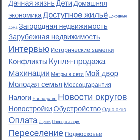
Дети
Дачная жизнь
Домашняя
Доступное жильё
экономика
Доходные
Загородная недвижимость
дома
Зарубежная недвижимость
Интервью
Исторические заметки
Купля-продажа
Конфликты
Махинации
Мой двор
Метры в сети
Молодая семья
Моссоцгарантия
Новости округов
Налоги
Наследство
Новостройки
Обустройство
Одно окно
Оплата
Паспортизация
Оценка
Переселение
Подмосковье