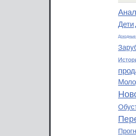
Анал
Дети
Доходные
Зару
Истор
прод
Моло
Ново
Обус
Пер
Прог