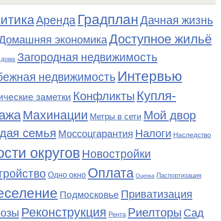
Градплан
итика
Аренда
Дачная жизнь
Доступное жильё
Домашняя экономика
Загородная недвижимость
 дома
Интервью
бежная недвижимость
Купля-
Конфликты
ические заметки
ажа
Махинации
Мой двор
Метры в сети
дая семья
Налоги
Моссоцгарантия
Наследство
сти округов
Новостройки
Оплата
тройство
Одно окно
Паспортизация
Оценка
еселение
Приватизация
Подмосковье
Реконструкция
Риелторы
Сад
нозы
Рента