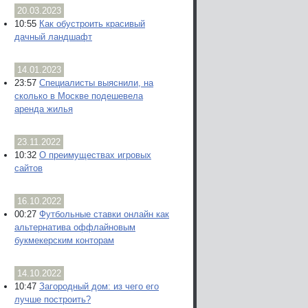
20.03.2023
10:55
Как обустроить красивый
дачный ландшафт
14.01.2023
23:57
Специалисты выяснили, на
сколько в Москве подешевела
аренда жилья
23.11.2022
10:32
О преимуществах игровых
сайтов
16.10.2022
00:27
Футбольные ставки онлайн как
альтернатива оффлайновым
букмекерским конторам
14.10.2022
10:47
Загородный дом: из чего его
лучше построить?