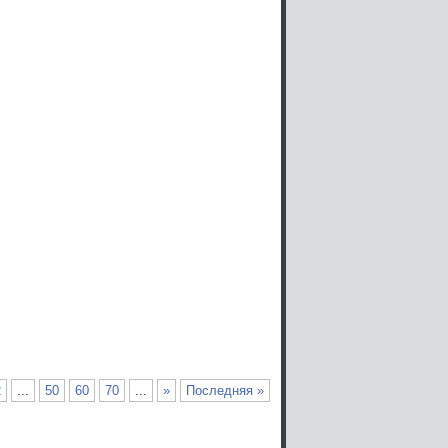
2
...
50
60
70
...
»
Последняя »