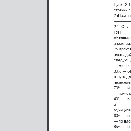
Пункт 2.
стоянки с
2 (Поста
————
2.1. От 
ГУП
«Управле
инвестиц
контракт 
площадей
следующе
— жилые
30% — бе
округа д
переселе
70% — ин
— нежил
40% — в 
и
муниципа
60% — ин
— по пло
85% — ин