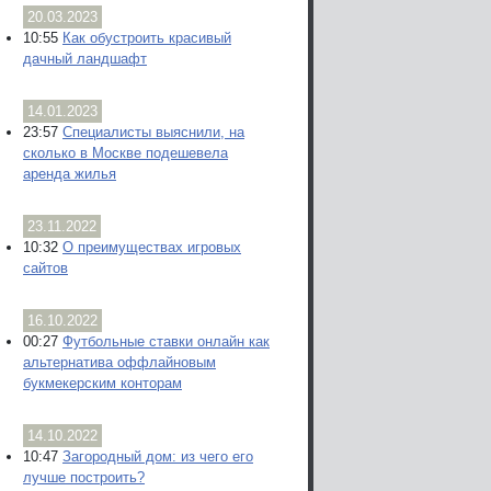
20.03.2023
10:55
Как обустроить красивый
дачный ландшафт
14.01.2023
23:57
Специалисты выяснили, на
сколько в Москве подешевела
аренда жилья
23.11.2022
10:32
О преимуществах игровых
сайтов
16.10.2022
00:27
Футбольные ставки онлайн как
альтернатива оффлайновым
букмекерским конторам
14.10.2022
10:47
Загородный дом: из чего его
лучше построить?