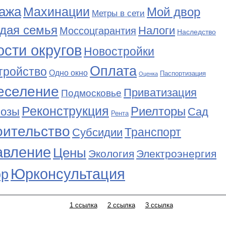
ажа
Махинации
Мой двор
Метры в сети
дая семья
Налоги
Моссоцгарантия
Наследство
сти округов
Новостройки
Оплата
тройство
Одно окно
Паспортизация
Оценка
еселение
Приватизация
Подмосковье
Реконструкция
Риелторы
Сад
нозы
Рента
оительство
Транспорт
Субсидии
авление
Цены
Экология
Электроэнергия
Юрконсультация
р
1 ссылка
2 ссылка
3 ссылка