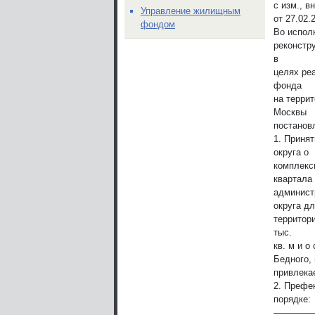
с изм., 
Управление жилищным
от 27.02.
фондом
Во испол
реконстр
в
целях ре
фонда
на терри
Москвы
постанов
1. Приня
округа о
комплексн
квартала
админист
округа д
территор
тыс.
кв. м и о
Бедного, 
привлека
2. Префе
порядке:
————