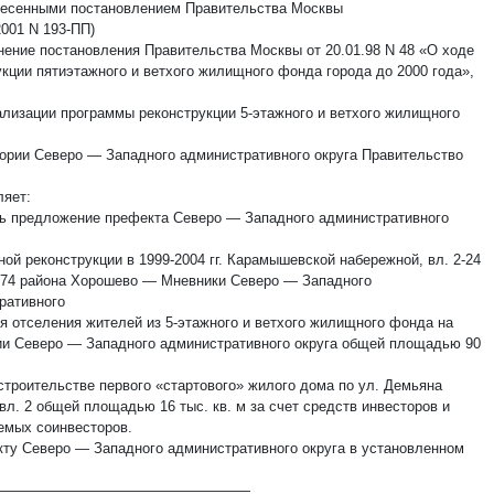
внесенными постановлением Правительства Москвы
2001 N 193-ПП)
нение постановления Правительства Москвы от 20.01.98 N 48 «О ходе
укции пятиэтажного и ветхого жилищного фонда города до 2000 года»,
ализации программы реконструкции 5-этажного и ветхого жилищного
тории Северо — Западного административного округа Правительство
ляет:
ть предложение префекта Северо — Западного административного
ой реконструкции в 1999-2004 гг. Карамышевской набережной, вл. 2-24
 74 района Хорошево — Мневники Северо — Западного
ративного
ля отселения жителей из 5-этажного и ветхого жилищного фонда на
ии Северо — Западного административного округа общей площадью 90
 строительстве первого «стартового» жилого дома по ул. Демьяна
вл. 2 общей площадью 16 тыс. кв. м за счет средств инвесторов и
емых соинвесторов.
кту Северо — Западного административного округа в установленном
——————————————————