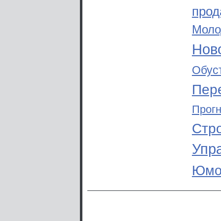
прод
Моло
Ново
Обус
Пер
Прог
Стр
Упр
Юмо