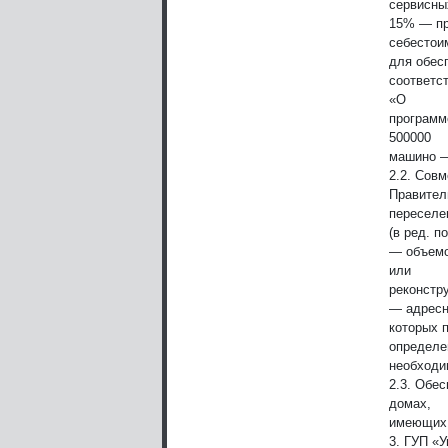
сервисны
15% — пр
себестои
для обес
соответст
«О
программ
500000
машино —
2.2. Сов
Правител
переселе
(в ред. п
— объемо
или
реконстр
— адресн
которых 
определе
необходи
2.3. Обе
домах,
имеющих 
3. ГУП «