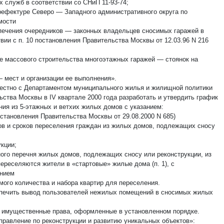
х служб в соответствии со СНиП 11-93-74;
ефектуре Северо — Западного административного округа по
мости
печения очередников — законных владельцев сносимых гаражей в
вии с п. 10 постановления Правительства Москвы от 12.03.96 N 216
е массового строительства многоэтажных гаражей — стоянок на
 мест и организации ее выполнения».
местно с Департаментом муниципального жилья и жилищной политики
ьства Москвы в IV квартале 2000 года разработать и утвердить график
ния из 5-этажных и ветхих жилых домов с указанием:
остановления Правительства Москвы от 29.08.2000 N 685)
в и сроков переселения граждан из жилых домов, подлежащих сносу
укции;
ого перечня жилых домов, подлежащих сносу или реконструкции, из
переселяются жители в «стартовые» жилые дома (п. 1), с
нием
мого количества и набора квартир для переселения.
спечить вывод пользователей нежилых помещений в сносимых жилых
имущественные права, оформленные в установленном порядке.
Управление по реконструкции и развитию уникальных объектов»: