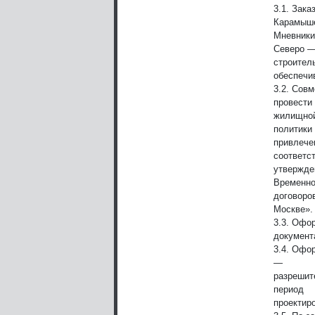
3.1. Зака
Карамыше
Мневники
Северо —
строител
обеспечи
3.2. Сов
провести
жилищно
политики
привлече
соответс
утвержде
Временно
договоро
Москве».
3.3. Офо
документ
3.4. Офо
—
разрешит
период
проектиро