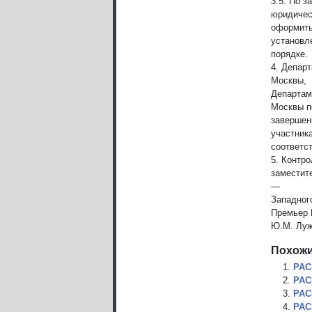
3.5. По 
юридичес
оформить
установл
порядке.
4. Депар
Москвы,
Департам
Москвы п
завершен
участник
соответст
5. Контр
заместит
—
Западног
Премьер 
Ю.М. Луж
Похожи
РАС
РАС
РАС
РАС