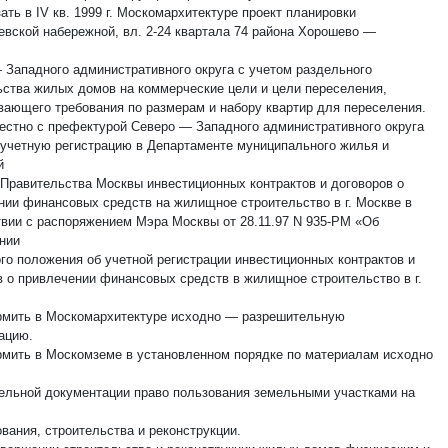
зать в IV кв. 1999 г. Москомархитектуре проект планировки
вской набережной, вл. 2-24 квартала 74 района Хорошево —
 Западного административного округа с учетом раздельного
ьства жилых домов на коммерческие цели и цели переселения,
вающего требования по размерам и набору квартир для переселения.
местно с префектурой Северо — Западного административного округа
 учетную регистрацию в Департаменте муниципального жилья и
й
 Правительства Москвы инвестиционных контрактов и договоров о
нии финансовых средств на жилищное строительство в г. Москве в
твии с распоряжением Мэра Москвы от 28.11.97 N 935-РМ «Об
нии
го положения об учетной регистрации инвестиционных контрактов и
в о привлечении финансовых средств в жилищное строительство в г.
рмить в Москомархитектуре исходно — разрешительную
ацию.
рмить в Москомземе в установленном порядке по материалам исходно
ельной документации право пользования земельными участками на
вания, строительства и реконструкции.