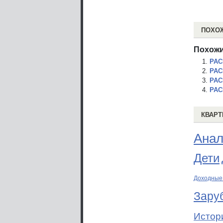
ПОХО
Похожи
РАС
РАС
РАС
РАС
КВАРТ
Анал
Дети
Доходные
Зару
Истор