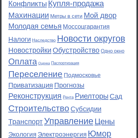
Купля-продажа
Конфликты
Махинации
Мой двор
Метры в сети
Молодая семья
Моссоцгарантия
Новости округов
Налоги
Наследство
Новостройки
Обустройство
Одно окно
Оплата
Паспортизация
Оценка
Переселение
Подмосковье
Приватизация
Прогнозы
Реконструкция
Риелторы
Сад
Рента
Строительство
Субсидии
Управление
Цены
Транспорт
Юмор
Экология
Электроэнергия