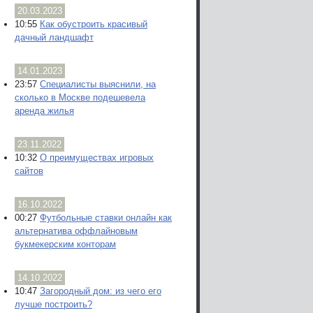
20.03.2023
10:55
Как обустроить красивый
дачный ландшафт
14.01.2023
23:57
Специалисты выяснили, на
сколько в Москве подешевела
аренда жилья
23.11.2022
10:32
О преимуществах игровых
сайтов
16.10.2022
00:27
Футбольные ставки онлайн как
альтернатива оффлайновым
букмекерским конторам
14.10.2022
10:47
Загородный дом: из чего его
лучше построить?