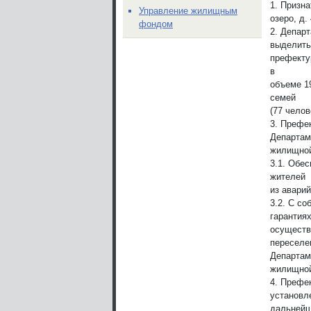
1. Призн
Управление жилищным
озеро, д.
фондом
2. Депар
выделить
префекту
в
объеме 1
семей
(77 челов
3. Префе
Департам
жилищной
3.1. Обе
жителей
из аварий
3.2. С со
гарантия
осуществ
переселе
Департам
жилищной
4. Префек
установл
дальней