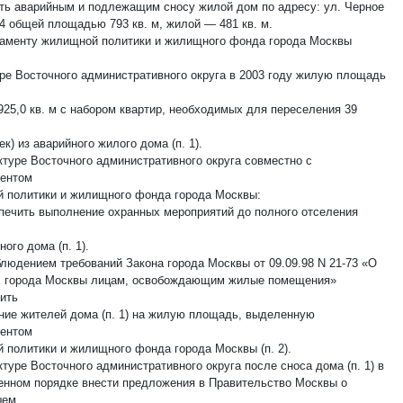
ать аварийным и подлежащим сносу жилой дом по адресу: ул. Черное
 4 общей площадью 793 кв. м, жилой — 481 кв. м.
таменту жилищной политики и жилищного фонда города Москвы
ре Восточного административного округа в 2003 году жилую площадь
925,0 кв. м с набором квартир, необходимых для переселения 39
ек) из аварийного жилого дома (п. 1).
ктуре Восточного административного округа совместно с
ентом
 политики и жилищного фонда города Москвы:
спечить выполнение охранных мероприятий до полного отселения
ного дома (п. 1).
блюдением требований Закона города Москвы от 09.09.98 N 21-73 «О
х города Москвы лицам, освобождающим жилые помещения»
ить
ние жителей дома (п. 1) на жилую площадь, выделенную
ентом
 политики и жилищного фонда города Москвы (п. 2).
туре Восточного административного округа после сноса дома (п. 1) в
енном порядке внести предложения в Правительство Москвы о
шем