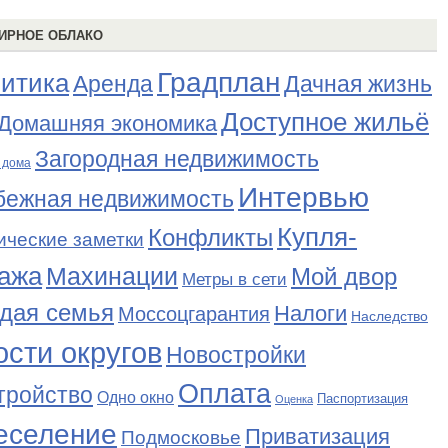
ИРНОЕ ОБЛАКО
Градплан
итика
Аренда
Дачная жизнь
Доступное жильё
Домашняя экономика
Загородная недвижимость
 дома
Интервью
бежная недвижимость
Купля-
Конфликты
ические заметки
ажа
Махинации
Мой двор
Метры в сети
дая семья
Налоги
Моссоцгарантия
Наследство
сти округов
Новостройки
Оплата
тройство
Одно окно
Паспортизация
Оценка
еселение
Приватизация
Подмосковье