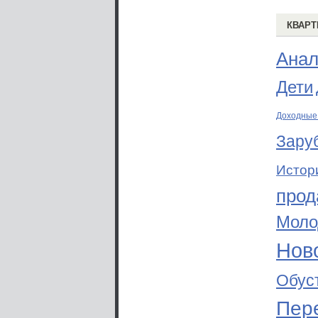
КВАРТ
Анал
Дети
Доходные
Зару
Истор
прод
Моло
Ново
Обус
Пер