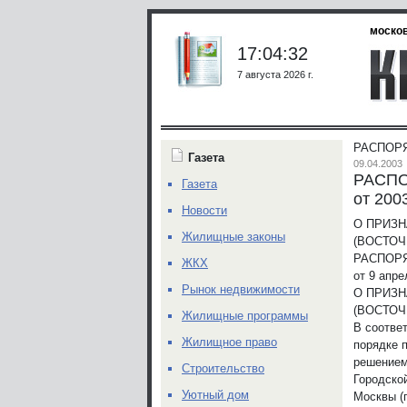
москов
17:04:32
7 августа 2026 г.
РАСПОРЯ
Газета
09.04.2003
РАСП
Газета
от 200
Новости
О ПРИЗН
Жилищные законы
(ВОСТО
РАСПОР
ЖКХ
от 9 апре
Рынок недвижимости
О ПРИЗН
(ВОСТО
Жилищные программы
В соотве
Жилищное право
порядке 
решение
Строительство
Городско
Уютный дом
Москвы (п