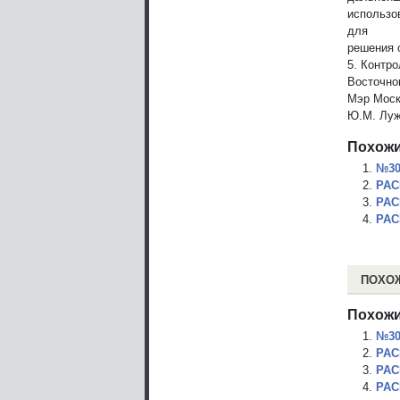
использо
для
решения 
5. Контр
Восточно
Мэр Мос
Ю.М. Луж
Похожи
№309
РАС
РАС
РАС
ПОХО
Похожи
№309
РАС
РАС
РАС