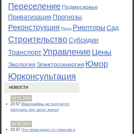
Переселение
Подмосковье
Приватизация
Прогнозы
Реконструкция
Риелторы
Сад
Рента
Строительство
Субсидии
Управление
Цены
Транспорт
Юмор
Экология
Электроэнергия
Юрконсультация
НОВОСТИ
03.02.2024
23:57
Микрозаймы не получится
получить под залог жилья
06.08.2023
23:57
Что происходит со спросом и