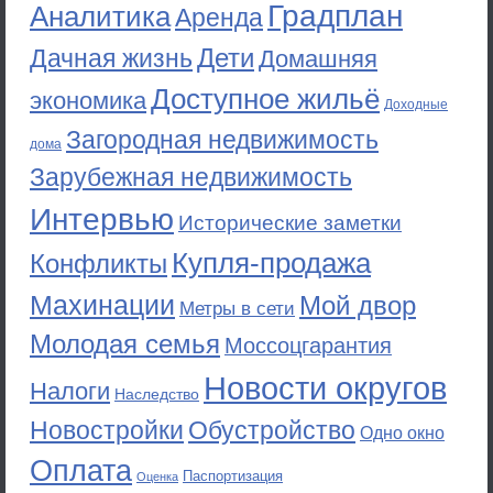
Градплан
Аналитика
Аренда
Дети
Дачная жизнь
Домашняя
Доступное жильё
экономика
Доходные
Загородная недвижимость
дома
Зарубежная недвижимость
Интервью
Исторические заметки
Купля-продажа
Конфликты
Махинации
Мой двор
Метры в сети
Молодая семья
Моссоцгарантия
Новости округов
Налоги
Наследство
Новостройки
Обустройство
Одно окно
Оплата
Паспортизация
Оценка