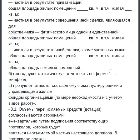
— частная в результате приватизации:
общая площадь жилых помещений _____ кв. м, в т.ч. жилая ___
кв. м;
— частная в результате совершения иной сделки, являющаяся
для
собственника — физического лица одной и единственной:
общая площадь жилых помещений _____ кв. м, в т.ч. жилая ___
кв. м;
— частная в результате иной сделки, кроме указанных выше:
общая площадь жилых помещений _____ кв. м, в т.ч. жилая ___
кв. м;
общая площадь нежилых помещений _____________;
б) ежегодную статистическую отчетность по форме 1 —
жилфонд;
в) прочую отчетность, составляемую эксплуатирующими и
управляющими жилым
фондом организациями (по мере необходимости и с учетом
видов работ)».
«3.1. Объемы перечисляемых средств (дотации)
согласовываются сторонами
ежеквартально путем подписания соответствующих
протоколов, которые будут
являться неотъемлемой частью настоящего договора. В
протоколах должны