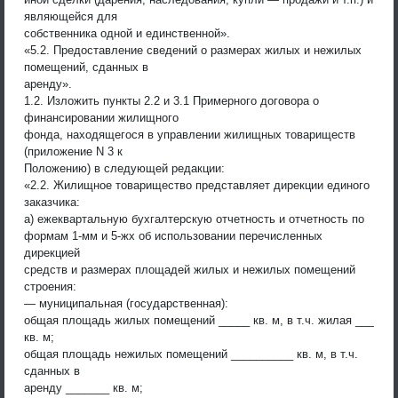
являющейся для
собственника одной и единственной».
«5.2. Предоставление сведений о размерах жилых и нежилых
помещений, сданных в
аренду».
1.2. Изложить пункты 2.2 и 3.1 Примерного договора о
финансировании жилищного
фонда, находящегося в управлении жилищных товариществ
(приложение N 3 к
Положению) в следующей редакции:
«2.2. Жилищное товарищество представляет дирекции единого
заказчика:
а) ежеквартальную бухгалтерскую отчетность и отчетность по
формам 1-мм и 5-жх об использовании перечисленных
дирекцией
средств и размерах площадей жилых и нежилых помещений
строения:
— муниципальная (государственная):
общая площадь жилых помещений _____ кв. м, в т.ч. жилая ___
кв. м;
общая площадь нежилых помещений __________ кв. м, в т.ч.
сданных в
аренду _______ кв. м;