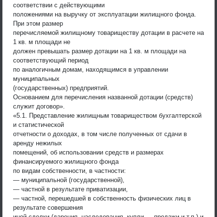
соответствии с действующими
положениями на выручку от эксплуатации жилищного фонда.
При этом размер
перечисляемой жилищному товариществу дотации в расчете на
1 кв. м площади не
должен превышать размер дотации на 1 кв. м площади на
соответствующий период
по аналогичным домам, находящимся в управлении
муниципальных
(государственных) предприятий.
Основанием для перечисления названной дотации (средств)
служит договор».
«5.1. Представление жилищным товариществом бухгалтерской
и статистической
отчетности о доходах, в том числе полученных от сдачи в
аренду нежилых
помещений, об использовании средств и размерах
финансируемого жилищного фонда
по видам собственности, в частности:
— муниципальной (государственной),
— частной в результате приватизации,
— частной, перешедшей в собственность физических лиц в
результате совершения
иной сделки (дарения, наследования, купли — продажи и т.п.) и