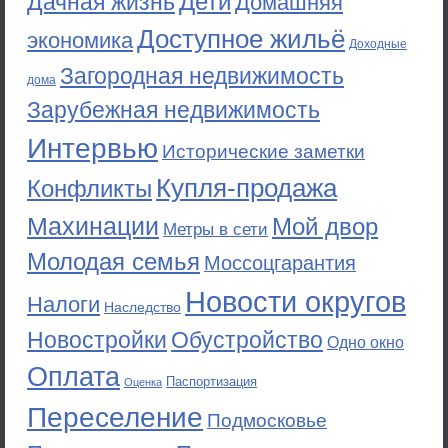
Дети
Дачная жизнь
Домашняя
Доступное жильё
экономика
Доходные
Загородная недвижимость
дома
Зарубежная недвижимость
Интервью
Исторические заметки
Купля-продажа
Конфликты
Махинации
Мой двор
Метры в сети
Молодая семья
Моссоцгарантия
Новости округов
Налоги
Наследство
Новостройки
Обустройство
Одно окно
Оплата
Паспортизация
Оценка
Переселение
Подмосковье