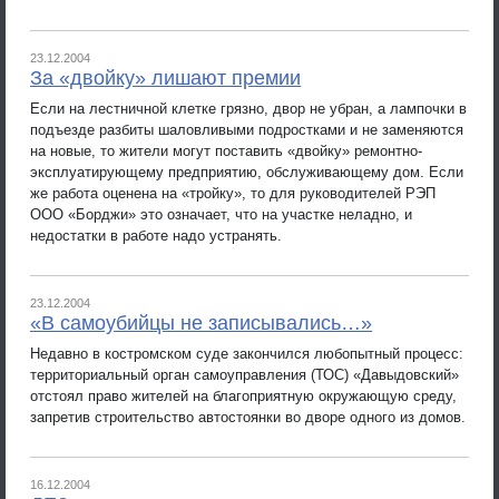
23.12.2004
За «двойку» лишают премии
Если на лестничной клетке грязно, двор не убран, а лампочки в
подъезде разбиты шаловливыми подростками и не заменяются
на новые, то жители могут поставить «двойку» ремонтно-
эксплуатирующему предприятию, обслуживающему дом. Если
же работа оценена на «тройку», то для руководителей РЭП
ООО «Борджи» это означает, что на участке неладно, и
недостатки в работе надо устранять.
23.12.2004
«В самоубийцы не записывались…»
Недавно в костромском суде закончился любопытный процесс:
территориальный орган самоуправления (ТОС) «Давыдовский»
отстоял право жителей на благоприятную окружающую среду,
запретив строительство автостоянки во дворе одного из домов.
16.12.2004