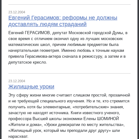
23.12.2004
Евгений Герасимов: реформы не должны
доставлять людям страданий
Евгений ГЕРАСИМОВ, депутат Московской городской Думы, в
свое время с отличием окончил одну из лучших московских
математических школ, причем любимым предметом была
начертательная геометрия. Именно любовь к точным наукам
привела Герасимова-актера сначала в режиссуру, а затем и в
депутатское кресло.
23.12.2004
Жилищные уроки
Эту сферу жизни многие считают слишком простой, прозаичной
и не требующей специального изучения. Но и те, кто стремится
получить хотя бы элементарные, «потребительские» знания,
зачастую не находят источника. Книги известного ученого,
профессора Высшей школы экономики Елены ШОМИНОЙ
«Жители и дома», «Уроки демократии по месту жительства»,
«Жилищный урок, который мы преподали друг другу» шли
нарасхват.