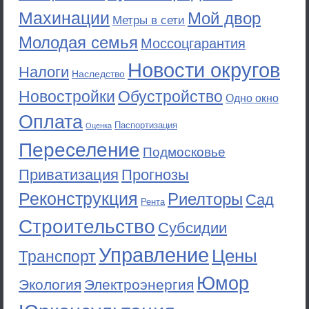
Махинации
Мой двор
Метры в сети
Молодая семья
Моссоцгарантия
Новости округов
Налоги
Наследство
Новостройки
Обустройство
Одно окно
Оплата
Паспортизация
Оценка
Переселение
Подмосковье
Приватизация
Прогнозы
Реконструкция
Риелторы
Сад
Рента
Строительство
Субсидии
Управление
Цены
Транспорт
Юмор
Экология
Электроэнергия