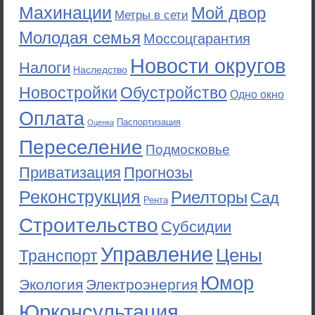
Махинации
Мой двор
Метры в сети
Молодая семья
Моссоцгарантия
Новости округов
Налоги
Наследство
Новостройки
Обустройство
Одно окно
Оплата
Паспортизация
Оценка
Переселение
Подмосковье
Приватизация
Прогнозы
Реконструкция
Риелторы
Сад
Рента
Строительство
Субсидии
Управление
Цены
Транспорт
Юмор
Экология
Электроэнергия
Юрконсультация