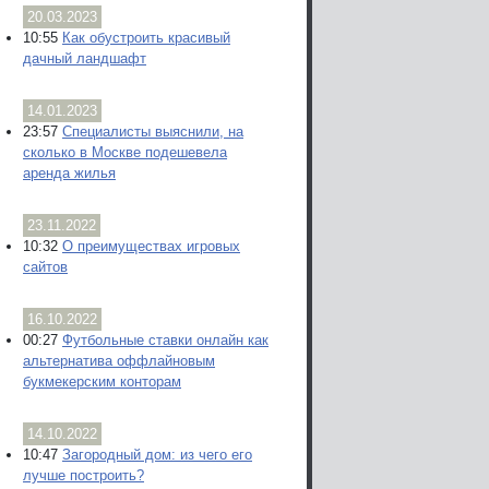
20.03.2023
10:55
Как обустроить красивый
дачный ландшафт
14.01.2023
23:57
Специалисты выяснили, на
сколько в Москве подешевела
аренда жилья
23.11.2022
10:32
О преимуществах игровых
сайтов
16.10.2022
00:27
Футбольные ставки онлайн как
альтернатива оффлайновым
букмекерским конторам
14.10.2022
10:47
Загородный дом: из чего его
лучше построить?