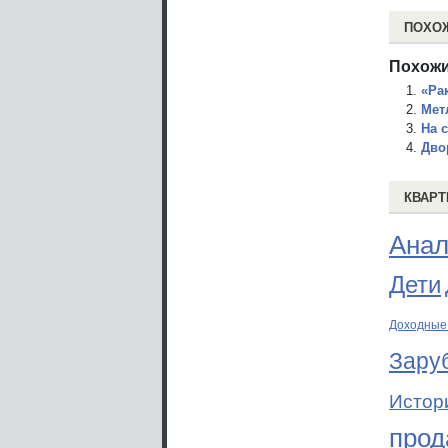
ПОХО
Похожи
«Ра
Мет
На 
Дво
КВАРТ
Анал
Дети
Доходные
Зару
Истор
прод