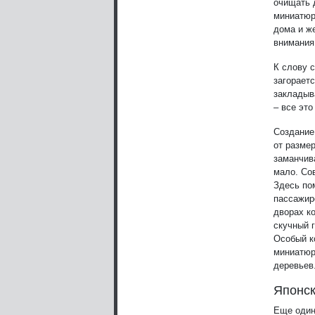
очищать д
миниатюрн
дома и же
внимания
К слову с
загораетс
закладыв
– все это
Создание
от размер
заманчив
мало. Со
Здесь по
пассажиро
дворах к
скучный 
Особый к
миниатюр
деревьев
Японск
Еще один