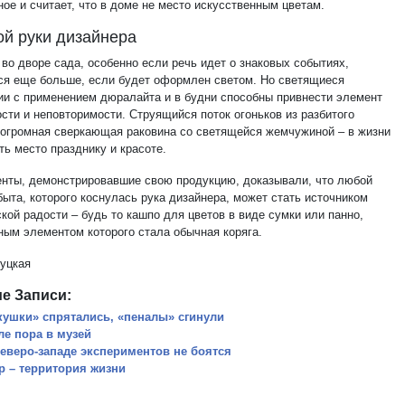
ое и считает, что в доме не место искусственным цветам.
ой руки дизайнера
во дворе сада, особенно если речь идет о знаковых событиях,
ся еще больше, если будет оформлен светом. Но светящиеся
ии с применением дюралайта и в будни способны привнести элемент
сти и неповторимости. Струящийся поток огоньков из разбитого
 огромная сверкающая раковина со светящейся жемчужиной – в жизни
ть место празднику и красоте.
енты, демонстрировавшие свою продукцию, доказывали, что любой
быта, которого коснулась рука дизайнера, может стать источником
кой радости – будь то кашпо для цветов в виде сумки или панно,
ным элементом которого стала обычная коряга.
уцкая
е Записи:
кушки» спрятались, «пеналы» сгинули
ле пора в музей
северо-западе экспериментов не боятся
р – территория жизни