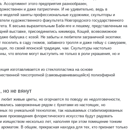
а. Ассортимент этого предприятия разнообразен,
дожественен и даже патриотичен. И не удивительно, ведь в
ке моделей заняты профессиональные художники, скульпторы и
атели художественного факультета Новгородского государственного
тета. К весьма выразительным Бабе-яге и лешему, представленным на
дней выставке, присоединились кикимора, Кощей, всевозможное
даже бабушка с козой. Не забыты и любители заграничной экзотики.
т поселить в саду гномов, забавного тролля и даже гейшу с самураем,
щих, по своей японской традиции, чаи. Скульптуры настолько
ны, что вполне могут выступить не только в роли украшения, но и
укция изготавливается из стеклопластика на основе
чественной тексотропной (самовыравнивающейся) полиэфирной
 но не вянут
 любит живые цветы, но огорчается по поводу их недолговечности,
ивались завороженные рядом с букетами из настоящих, но
нных по уникальной технологии, так называемых стабилизированных
Такие произведения флористического искусства будут радовать
 и изяществом несколько лет, наполняя при этом помещение тонким
 ароматом. В общем, прекрасная находка для тех, кто признает только