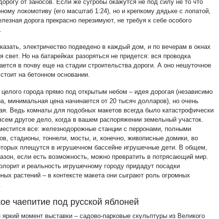
орогу от заносов. Если же сугробы окажутся не под силу не то что
ому локомотиву (его масштаб 1:24), но и крепкому дядьке с лопатой,
лезная дорога прекрасно перезимуют, не требуя к себе особого
.
казать, электричество подведено в каждый дом, и по вечерам в окнах
я свет. Но на батарейках разоряться не придется: вся проводка
ается в почву еще на стадии строительства дороги. А оно нешуточное
 стоит на бетонном основании.
 целого города прямо под открытым небом – идея дорогая (независимо
а, минимальная цена начинается от 20 тысяч долларов), но очень
ая. Ведь комнаты для подобных макетов всегда было катастрофически
всем другое дело, когда в вашем распоряжении земельный участок.
местится все: железнодорожные станции с перронами, полными
в, стадионы, тоннели, мосты, и, конечно, живописные домики, во
оторых плещутся в игрушечном бассейне игрушечные дети. В общем,
газон, если есть возможность, можно превратить в потрясающий мир.
олорит и реальность игрушечному городу придадут посадки
ных растений – в контексте макета они сыграют роль огромных
.
ое чаепитие под русской яблоней
 яркий момент выставки – садово-парковые скульптуры из Великого