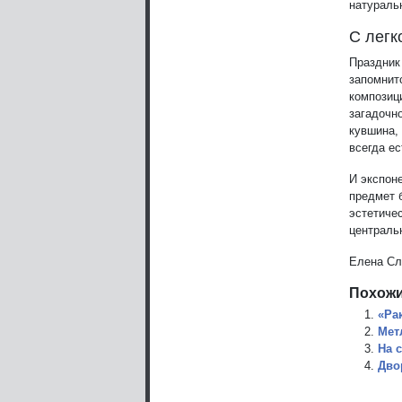
натуральн
С легк
Праздник 
запомнит
композиц
загадочно
кувшина,
всегда ес
И экспон
предмет 
эстетичес
централь
Елена Сл
Похожи
«Ра
Мет
На 
Дво