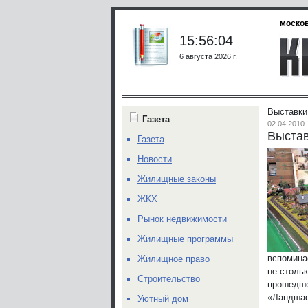
москов
15:56:04
6 августа 2026 г.
Выставки
Газета
02.04.2010
Выстав
Газета
Новости
Жилищные законы
ЖКХ
Рынок недвижимости
Жилищные программы
вспомина
Жилищное право
не стольк
Строительство
прошедше
«Ландшаф
Уютный дом