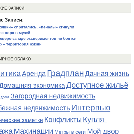
ЖИЕ ЗАПИСИ
е Записи:
кушки» спрятались, «пеналы» сгинули
ле пора в музей
северо-западе экспериментов не боятся
р – территория жизни
ИРНОЕ ОБЛАКО
Градплан
итика
Аренда
Дачная жизнь
Доступное жильё
Домашняя экономика
Загородная недвижимость
 дома
Интервью
бежная недвижимость
Купля-
Конфликты
ические заметки
ажа
Махинации
Мой двор
Метры в сети