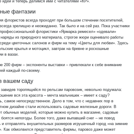
е идеи и теперь делимся ими с читателями «КР».
чные фантазии
ия флористов всегда проходят при большом стечении посетителей,
всегда зрелищно и неожиданно. Так было и на сей раз. Пока участники
 профессиональной флористики «Ярмарка ремесел» «одевали»
 наряды из природного материала, строгое жюри оценивало работы
 среди цветочных салонов и фирм на тему «Цветы для любви». Здесь
ельские крылья и мотоцикл, завтрак на бревне и роскошные
и в вазах.
е 200 фирм – экспоненты выставки – привлекали к себе внимание
лей каждый по-своему.
в вашем саду
 завидев торопящийся по рельсам паровозик, невольно подумала:
ошение вся эта красота – мечта мальчишек – имеет к саду?
, самое непосредственное. Дело в том, что с недавних пор в
ном дизайне стали использовать садовые железные дороги. В
от обычных моделей, которые можно купить в магазине, садовые
 боятся непогоды. Более того, даже выпавший снег – не повод
ь и отправлять внушительных размеров игрушечный город «на зимние
». Как обмолвился представитель фирмы, паровоз даже может