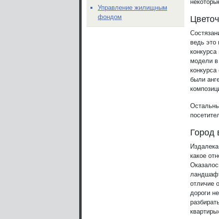
некоторы
Управление жилищным
фондом
Цвето
Состязан
ведь это 
конкурса
модели в
конкурса
были анг
композици
Остальны
посетите
Город 
Издалека
какое отн
Оказалось
ландшафт
отличие 
дороги не
разбират
квартиры