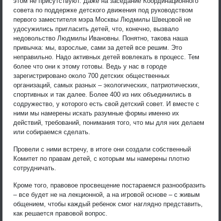
этом не присутствуют. Даже на заседание Координационного
совета по поддержке детского движения под руководством
первого заместителя мэра Москвы Людмилы Швецовой не
удосужились пригласить детей, что, конечно, вызвало
недовольство Людмилы Ивановны. Понятно, такова наша
привычка: мы, взрослые, сами за детей все решим. Это
неправильно. Надо активных детей вовлекать в процесс. Тем
более что они к этому готовы. Ведь у нас в городе
зарегистрировано около 700 детских общественных
организаций, самых разных – экологических, патриотических,
спортивных и так далее. Более 400 из них объединились в
содружество, у которого есть свой детский совет. И вместе с
ними мы намерены искать разумные формы именно их
действий, требований, понимания того, что мы для них делаем
или собираемся сделать.
Провели с ними встречу, в итоге они создали собственный
Комитет по правам детей, с которым мы намерены плотно
сотрудничать.
Кроме того, правовое просвещение постараемся разнообразить
– все будет не на лекционной, а на игровой основе – с живым
общением, чтобы каждый ребенок смог наглядно представить,
как решается правовой вопрос.