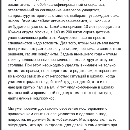
воспитатель – любой квалифицированный специалист,
ответственный за соблюдение интересов учащихся,
кандидатуру которого выставляет, выбирает, утверждает сама
школа. Этим мы сейчас активно занимаемся, и школьные
омбудсмены уже есть. Такой эксперимент 10 лет проводится в
Южном округе Москвы, в 140 из 200 школ округа детские
уполномоченные работают. Разумеется, все не просто –
специалистов надо готовить. Для того, чтобы они умели вести
доверительные разговоры с учениками, принимали совместные
решения, гасили конфликты. Задача нынешнего года – чтобы
такие уполномоченные появились в школах других округов
столицы. При этом необходимо уделять внимание не только
детям, их правам, но и педагогам, и родителям, которые тоже
во многом зависимы от непростых ситуаций в школах, когда
учителя страдают от действий трудных детей, а то и от
наездов крутых пап и мам. И тут уполномоченные в школах
должны найти правильный подход к тем, кто конфликтует,
найти нужный компромисс.
Мы уже провели достаточно серьезные исследования с
привлечением опытных специалистов и сделали вывод:
подросток не должен быть «объектом». Мы, взрослые, часто
обсуждаем, что нужно сделать для детей, а сами ребята при