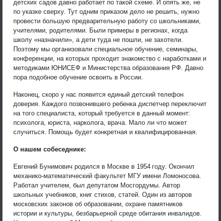
детских садов давно работает по такой схеме. И опять же, не
по указке сверху. Тут одним приказом дело не решить, нужно
провести большую предварительную работу со школьниками,
учителями, родителями. Были примеры в регионах, когда
школу «назначили», а дети туда не пошли, не захотели.
Поэтому мы организовали специальное обучение, семинары,
конференции, на которых проходит знакомство с наработками и
методиками ЮНИСЕФ и Министерства образования РФ. Давно
пора подобное обучение освоить в России.
Наконец, скоро у нас появится единый детский телефон
доверия. Каждого позвонившего ребенка диспетчер переключит
на того специалиста, который требуется в данный момент:
психолога, юриста, нарколога, врача. Мало ли что может
случиться. Помощь будет конкретная и квалифицированная.
О нашем собеседнике:
Евгений Бунимович родился в Москве в 1954 году. Окончил
механико-математический факультет МГУ имени Ломоносова.
Работал учителем, был депутатом Мосгордумы. Автор
школьных учебников, книг стихов, статей. Один из авторов
московских законов об образовании, охране памятников
истории и культуры, безбарьерной среде обитания инвалидов.