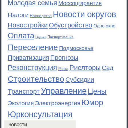
Молодая семья
Моссоцгарантия
Новости округов
Налоги
Наследство
Новостройки
Обустройство
Одно окно
Оплата
Паспортизация
Оценка
Переселение
Подмосковье
Приватизация
Прогнозы
Реконструкция
Риелторы
Сад
Рента
Строительство
Субсидии
Управление
Цены
Транспорт
Юмор
Экология
Электроэнергия
Юрконсультация
НОВОСТИ