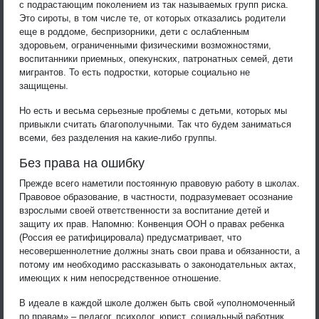
с подрастающим поколением из так называемых групп риска.
Это сироты, в том числе те, от которых отказались родители
еще в роддоме, беспризорники, дети с ослабленным
здоровьем, ограниченными физическими возможностями,
воспитанники приемных, опекунских, патронатных семей, дети
мигрантов. То есть подростки, которые социально не
защищены.
Но есть и весьма серьезные проблемы с детьми, которых мы
привыкли считать благополучными. Так что будем заниматься
всеми, без разделения на какие-либо группы.
Без права на ошибку
Прежде всего наметили постоянную правовую работу в школах.
Правовое образование, в частности, подразумевает осознание
взрослыми своей ответственности за воспитание детей и
защиту их прав. Напомню: Конвенция ООН о правах ребенка
(Россия ее ратифицировала) предусматривает, что
несовершеннолетние должны знать свои права и обязанности, а
потому им необходимо рассказывать о законодательных актах,
имеющих к ним непосредственное отношение.
В идеале в каждой школе должен быть свой «уполномоченный
по правам» – педагог, психолог, юрист, социальный работник,