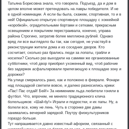
Татьяна Борисовна знала, что говорила. Подъезд, да и дом в
целом вполне может претендовать на лавры победителя. И не
в одной номинации. А если бы была, скажем, спортивная, то и в
ней! Официально открытую спортивную площадку с хоккейной
«коробкой», оградительными бортами и сетками, прекрасным
освещением и покрытием перестраивала, конечно, управа
района Строгино, затратив более миллиона рублей. Однако
вряд ли все выглядело бы так, как сегодня, не участвуй в
реконструкции жители дома и из соседних дворов. Кто
сосчитает, сколько раз брались люди за лопаты, грабли и
носилки? Сколько раз выходили на самими же организованные
субботники, чтоб двор приобрел ухоженный вид, чтоб рабочие
без задержек асфальтировали прилегающую к площадке зону и
дорожки?
На улице смеркалось рано, как и положено в феврале. Фонари
над площадкой светили вовсю, и далеко разносились крики:
«Пас! Пас отдай! Бей!» За неимением льда любители гоняли в
футбол. Что, впрочем, не меняло традиционного клича
болельщиков: «Шай-бу!» Играли и подростки, и их папы. Ну, а
болели все, кому не лень. Чуть в сторонке две дамы
занимались вечерней зарядкой. Поутру физкультурников
гораздо больше.
Тут напрашивается давно известный афоризм, связанный с