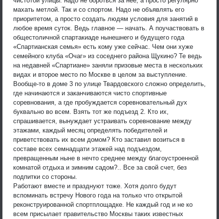
чистотой улицы: надо не бороться за нее, а просто регулярно
махать метлой. Так и со спортом. Надо не объявлять его
приоритетом, а просто создать людям условия для занятий в
любое время суток. Ведь главное — начать. А поучаствовать в
общестоличной спартакиаде нынешнего и будущего года
«Спартианская семья» есть кому уже сейчас. Чем они хуже
семейного клуба «Очаг» из соседнего района Щукино? Те ведь
на недавней «Спартиане» заняли призовые места в нескольких
видах и второе место по Москве в целом за выступление.
Вообще-то в доме 3 по улице Твардовского сложно определить,
где начинаются и заканчиваются чисто спортивные
соревнования, а где пробуждается соревновательный дух
буквально во всем. Взять тот же подъезд 2. Кто их,
спрашивается, вынуждает устраивать соревнование между
этажами, каждый месяц определять победителей и
приветствовать их всем домом? Кто заставил возиться в
составе всех семнадцати этажей над подъездом,
превращенным ныне в нечто среднее между благоустроенной
комнатой отдыха и зимним садом?.. Все за свой счет, без
подпитки со стороны.
Работают вместе и празднуют тоже. Хотя долго будут
вспоминать встречу Нового года на только что открытой
реконструированной спортплощадке. Не каждый год и не ко
всем присылает правительство Москвы таких известных