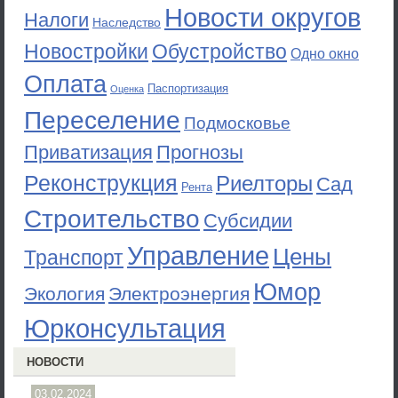
Новости округов
Налоги
Наследство
Новостройки
Обустройство
Одно окно
Оплата
Паспортизация
Оценка
Переселение
Подмосковье
Приватизация
Прогнозы
Реконструкция
Риелторы
Сад
Рента
Строительство
Субсидии
Управление
Цены
Транспорт
Юмор
Экология
Электроэнергия
Юрконсультация
НОВОСТИ
03.02.2024