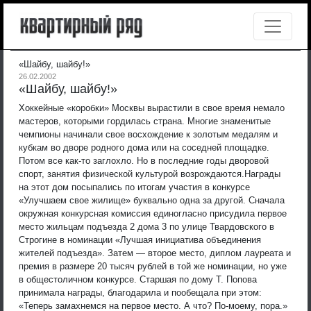
«Шайбу, шайбу!»
26.02.2002
«Шайбу, шайбу!»
Хоккейные «коробки» Москвы вырастили в свое время немало
мастеров, которыми гордилась страна. Многие знаменитые
чемпионы начинали свое восхождение к золотым медалям и
кубкам во дворе родного дома или на соседней площадке.
Потом все как-то заглохло. Но в последние годы дворовой
спорт, занятия физической культурой возрождаются.
Награды
на этот дом посыпались по итогам участия в конкурсе
«Улучшаем свое жилище» буквально одна за другой. Сначала
окружная конкурсная комиссия единогласно присудила первое
место жильцам подъезда 2 дома 3 по улице Твардовского в
Строгине в номинации «Лучшая инициатива объединения
жителей подъезда». Затем — второе место, диплом лауреата и
премия в размере 20 тысяч рублей в той же номинации, но уже
в общестоличном конкурсе. Старшая по дому Т. Попова
принимала награды, благодарила и пообещала при этом:
«Теперь замахнемся на первое место. А что? По-моему, пора.»