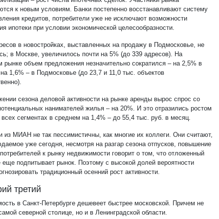
ются к новым условиям. Банки постепенно восстанавливают систему
вления кредитов, потребители уже не исключают возможности
ия ипотеки при условии экономической целесообразности.
ресов в новостройках, выставленных на продажу в Подмосковье, не
ь; в Москве, увеличилось почти на 5% (до 339 адресов). На
м рынке объем предложения незначительно сократился – на 2,5% в
на 1,6% – в Подмосковье (до 23,7 и 11,0 тыс. объектов
венно).
жении сезона деловой активности на рынке аренды вырос спрос со
потенциальных нанимателей жилья – на 20%. И это отразились ростом
 всех сегментах в среднем на 1,4% – до 55,4 тыс. руб. в месяц.
и из МИАН не так пессимистичны, как многие их коллеги. Они считают,
юдаемое уже сегодня, несмотря на разгар сезона отпусков, повышение
 потребителей к рынку недвижимости говорит о том, что отложенный
е еще подпитывает рынок. Поэтому с высокой долей вероятности
огнозировать традиционный осенний рост активности.
ий третий
ость в Санкт-Петербурге дешевеет быстрее московской. Причем не
самой северной столице, но и в Ленинградской области.