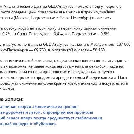
м Аналитического Центра GED Analytics, только за одну неделю в
вгуста средние цены предложения на жилье в трех крупнейших
 страны (Москва, Подмосковье и Санкт-Петербург) снизились.
 в совокупности по вторичному и первичному рынкам снижение
 0,2%, в Санкт-Петербурге – 0,4%, а в Подмосковье – 0,5%.
 в августе, по данным GED Analytics, кв. метр в Москве стоил 137 000
анкт-Петербурге — 69 750, в Московской области – 58 150.
ю аналитиков этой компании, существенные изменения в ситуации на
лья возможны не ранее конца августа – начала сентября. Тогда на
ода населения из периода плановых и вынужденных отпусков
ся число сделок по продаже и аренде городской недвижимости. Пока
продолжат снижение на фоне крайне низкой активности покупателей и
в жилья.
е Записи:
анчивая теория экономических циклов
ье дорожает и летом, опровергая все прогнозы
кий скачок вверх всегда предшествует стабилизации
льный конкурент «Рублевки»