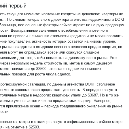
рий первый
сть текущего момента: ипотечные кредиты не дешевеют, квартиры не
я… По словам генерального директора агентства недвижимости DOKI
Барнинца, все основные факторы сейчас играют не на руку продавцам
ости. Декларативные заявления о возобновлении ипотечного
ания не привели к снижению стоимости кредитов и не могли повлиять
ние покупателей, активность которых остается на низком уровне.
и рынка находятся в ожидании осеннего всплеска продаж квартир, но
ания могут не оправдаться вовсе или окажутся слишком
еменными для того, чтобы повлиять на динамику всего рынка. Уже
о через несколько недель стоимость кв. метра в самом дешевом
может снизиться до $3500, что станет одним из немногих
льных поводов для роста числа сделок.
прогнозируемой стагнации, по данным агентства DOKI, столичное
сегменте экономкласса продолжает дешеветь. В середине августа
толичные метры в недорогих квартирах упали до $3687. Но в то же
сколько уменьшается и число продаваемых квартир. Наверное,
тся приближение осени – периода традиционного оживления на рынке
ости.
шевые кв. метры в столице в августе зафиксированы в районе метро
я» на отметке в $2503.