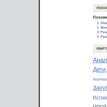
ПОХО
Похожи
Обм
Жил
Рез
Реа
КВАРТ
Анал
Дети
Доходные
Зару
Истор
прод