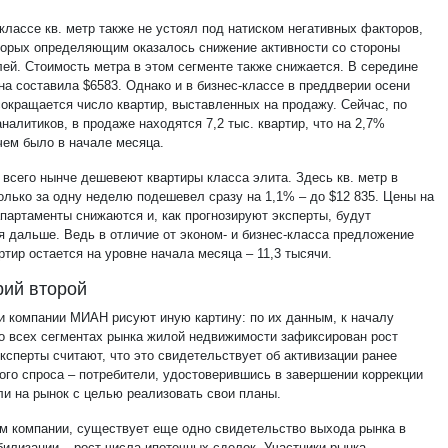
классе кв. метр также не устоял под натиском негативных факторов,
торых определяющим оказалось снижение активности со стороны
лей. Стоимость метра в этом сегменте также снижается. В середине
на составила $6583. Однако и в бизнес-классе в преддверии осени
сокращается число квартир, выставленных на продажу. Сейчас, по
налитиков, в продаже находятся 7,2 тыс. квартир, что на 2,7%
чем было в начале месяца.
 всего нынче дешевеют квартиры класса элита. Здесь кв. метр в
только за одну неделю подешевел сразу на 1,1% – до $12 835. Цены на
апартаменты снижаются и, как прогнозируют эксперты, будут
я дальше. Ведь в отличие от эконом- и бизнес-класса предложение
ртир остается на уровне начала месяца – 11,3 тысячи.
ий второй
и компании МИАН рисуют иную картину: по их данным, к началу
во всех сегментах рынка жилой недвижимости зафиксирован рост
ксперты считают, что это свидетельствует об активизации ранее
ого спроса – потребители, удостоверившись в завершении коррекции
ли на рынок с целью реализовать свои планы.
м компании, существует еще одно свидетельство выхода рынка в
билизации – рост числа ипотечных сделок. Участники рынка