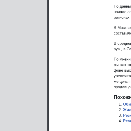
По данны
начале а
регионах
В Москве
составило
В среднем
руб., в С
По мнени
рынках жи
фоне вых
увеличит
же цены 
продавцо
Похожи
Обм
Жил
Рез
Реа