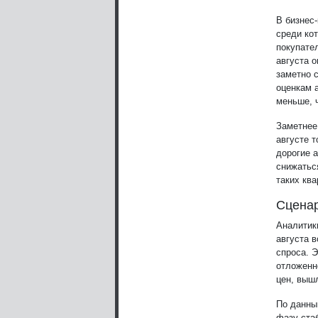
В бизнес-
среди ко
покупате
августа о
заметно 
оценкам а
меньше, 
Заметнее
августе 
дорогие 
снижатьс
таких ква
Сценар
Аналитик
августа 
спроса. Э
отложенн
цен, выш
По данны
фазу ста