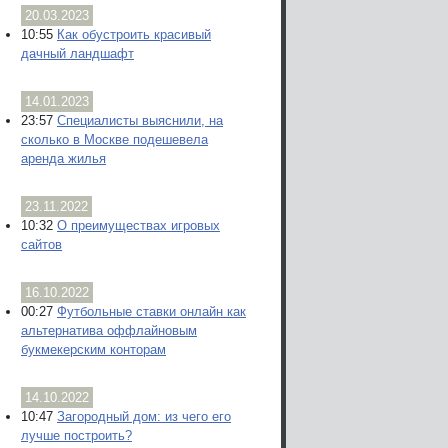
20.03.2023
10:55
Как обустроить красивый
дачный ландшафт
14.01.2023
23:57
Специалисты выяснили, на
сколько в Москве подешевела
аренда жилья
23.11.2022
10:32
О преимуществах игровых
сайтов
16.10.2022
00:27
Футбольные ставки онлайн как
альтернатива оффлайновым
букмекерским конторам
14.10.2022
10:47
Загородный дом: из чего его
лучше построить?