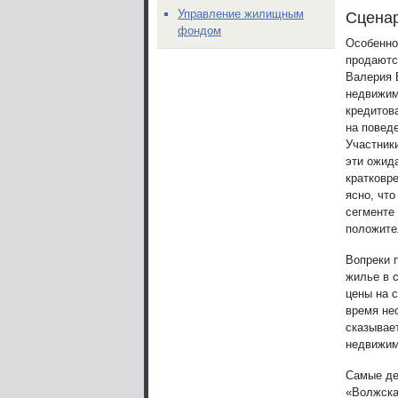
Управление жилищным
Сцена
фондом
Особенно
продаютс
Валерия 
недвижим
кредитов
на поведе
Участник
эти ожид
кратковр
ясно, чт
сегменте 
положите
Вопреки 
жилье в 
цены на с
время не
сказывае
недвижим
Самые де
«Волжска