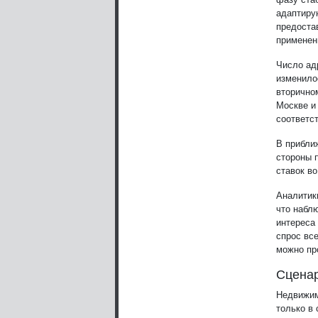
адаптиру
предоста
применен
Число ад
изменилос
вторично
Москве и 
соответст
В прибли
стороны 
ставок во
Аналитик
что набл
интереса
спрос вс
можно пр
Сценар
Недвижим
только в 