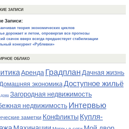
ЖИЕ ЗАПИСИ
е Записи:
анчивая теория экономических циклов
ье дорожает и летом, опровергая все прогнозы
кий скачок вверх всегда предшествует стабилизации
льный конкурент «Рублевки»
ИРНОЕ ОБЛАКО
Градплан
итика
Аренда
Дачная жизнь
Доступное жильё
Домашняя экономика
Загородная недвижимость
 дома
Интервью
бежная недвижимость
Купля-
Конфликты
ические заметки
ажа
Махинации
Мой двор
Метры в сети