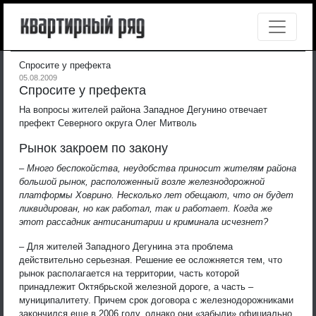
Спросите у префекта
05.08.2009
Спросите у префекта
На вопросы жителей района Западное Дегунино отвечает
префект Северного округа Олег Митволь
Рынок закроем по закону
– Много беспокойства, неудобства приносит жителям района
большой рынок, расположенный возле железнодорожной
платформы Ховрино. Несколько лет обещают, что он будет
ликвидирован, но как работал, так и работает. Когда же
этот рассадник антисанитарии и криминала исчезнет?
– Для жителей Западного Дегунина эта проблема
действительно серьезная. Решение ее осложняется тем, что
рынок располагается на территории, часть которой
принадлежит Октябрьской железной дороге, а часть –
муниципалитету. Причем срок договора с железнодорожниками
закончился еще в 2006 году, однако они «забыли» официально