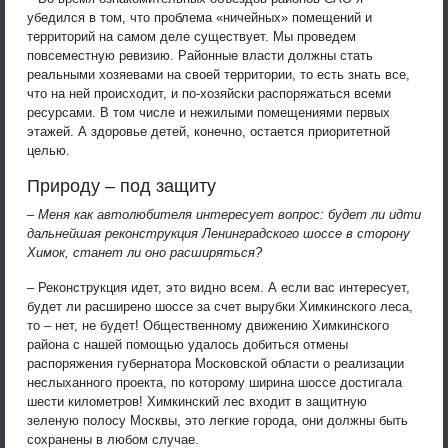
убедился в том, что проблема «ничейных» помещений и
территорий на самом деле существует. Мы проведем
повсеместную ревизию. Районные власти должны стать
реальными хозяевами на своей территории, то есть знать все,
что на ней происходит, и по-хозяйски распоряжаться всеми
ресурсами. В том числе и нежилыми помещениями первых
этажей. А здоровье детей, конечно, остается приоритетной
целью.
Природу – под защиту
– Меня как автолюбителя интересует вопрос: будет ли идти
дальнейшая реконструкция Ленинградского шоссе в сторону
Химок, станет ли оно расширяться?
– Реконструкция идет, это видно всем. А если вас интересует,
будет ли расширено шоссе за счет вырубки Химкинского леса,
то – нет, не будет! Общественному движению Химкинского
района с нашей помощью удалось добиться отмены
распоряжения губернатора Московской области о реализации
неслыханного проекта, по которому ширина шоссе достигала
шести километров! Химкинский лес входит в защитную
зеленую полосу Москвы, это легкие города, они должны быть
сохранены в любом случае.