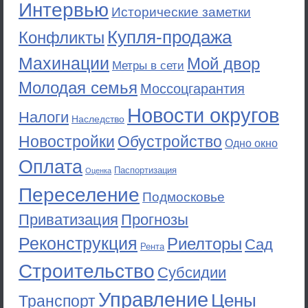
Интервью
Исторические заметки
Купля-продажа
Конфликты
Махинации
Мой двор
Метры в сети
Молодая семья
Моссоцгарантия
Новости округов
Налоги
Наследство
Новостройки
Обустройство
Одно окно
Оплата
Паспортизация
Оценка
Переселение
Подмосковье
Приватизация
Прогнозы
Реконструкция
Риелторы
Сад
Рента
Строительство
Субсидии
Управление
Цены
Транспорт