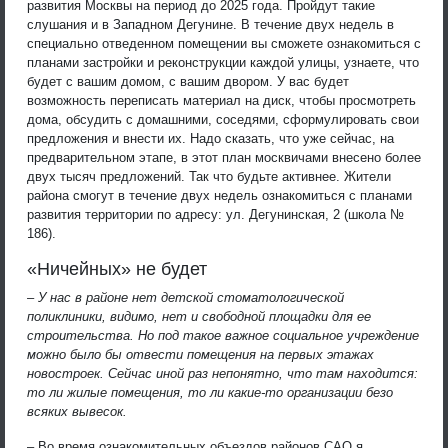
развития Москвы на период до 2025 года. Пройдут такие
слушания и в Западном Дегунине. В течение двух недель в
специально отведенном помещении вы сможете ознакомиться с
планами застройки и реконструкции каждой улицы, узнаете, что
будет с вашим домом, с вашим двором. У вас будет
возможность переписать материал на диск, чтобы просмотреть
дома, обсудить с домашними, соседями, сформулировать свои
предложения и внести их. Надо сказать, что уже сейчас, на
предварительном этапе, в этот план москвичами внесено более
двух тысяч предложений. Так что будьте активнее. Жители
района смогут в течение двух недель ознакомиться с планами
развития территории по адресу: ул. Дегунинская, 2 (школа №
186).
«Ничейных» не будет
– У нас в районе нет детской стоматологической
поликлиники, видимо, нет и свободной площадки для ее
строительства. Но под такое важное социальное учреждение
можно было бы отвести помещения на первых этажах
новостроек. Сейчас иной раз непонятно, что там находится:
то ли жилые помещения, то ли какие-то организации безо
всяких вывесок.
– Во время ознакомительных объездов районов САО я