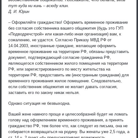
тут куда ни кинь – всюду клин.
Д. И. Юрин
– Оформляйте гражданство! Оформить временное проживание
без согласия собственника вашего общежития (будь это ГУП
«Подводречстрой» или какая-либо иная организация) вам, к
сожалению, не удастся. Согласно Приказу МВД РФ от
14.04.2003, иностранные граждане, желающие оформить
временное проживание на территории РФ, обязаны представить
документ, подтверждающий согласие гражданина РФ,
являющегося собственником жилого помещения на территории
РФ, или зарегистрированного по месту жительства на
территории РФ, предоставить им (иностранным гражданам) для
временного проживания жилое помещение. Следовательно,
если собственник общежития не желает давать согласия,
заставить его по закону никак нельзя.
Однако ситуация не безвыходна.
Вашей жене намного проще и целесообразней будет не ломать
голову над оформлением временного проживания, а принять
гражданство РФ, тем более что, как следует из письма, она не
собирается возвращаться на родину. Вы женаты уже 2,5 года, а
ст. 14 ч. 2 пункт «б» предусматривает возможность