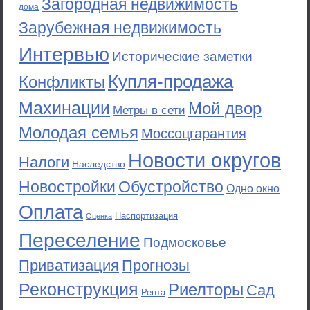
Загородная недвижимость
дома
Зарубежная недвижимость
Интервью
Исторические заметки
Купля-продажа
Конфликты
Махинации
Мой двор
Метры в сети
Молодая семья
Моссоцгарантия
Новости округов
Налоги
Наследство
Новостройки
Обустройство
Одно окно
Оплата
Паспортизация
Оценка
Переселение
Подмосковье
Приватизация
Прогнозы
Реконструкция
Риелторы
Сад
Рента