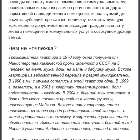
расходы на оплату жилого помещения и коммунальных услуг,
рассчитанные исходя из размера регионального стандарта
нормативной площади жилого помещения, используемой для
расчета субсидий, превышают величину, соответствующую
максимально допустимой доле расходов граждан на оплату
жилого помещения и коммунальных услуг в совокупном доходе
семьи.
Чем не ночлежка?
Трехкомнатная квартира в 1970 году была получена от
Министерства химической промышленности CССР на 5
человек: на меня, мужа, дочь, на мать и бабушку мужа. Вскоре
квартира из ведомственной перешла в разряд муниципальной.
В 1996 г.мы с мужем остались в этой квартире одни. В 1999
г. развелись, а в 2001 г. квартиру приватизировали; доли
собственности – каждому. В 2004 г. бывший муж вступает в
брак и без моего согласия приводит в квартиру жену,
приехавшую из Майкопа. Вскоре в нашу квартиру стали
приезжать из этого города родственники этой женщины, и
жилье превратилось в ночлежку. Конфликты и угрозы стали
обыденностью. Имеет ли право так поступать бывший муж?
Мария Хусаиновна Андреева, пенсионерка, инвалид II степени
– Квартира находится в общей, а еще точнее – в долевой