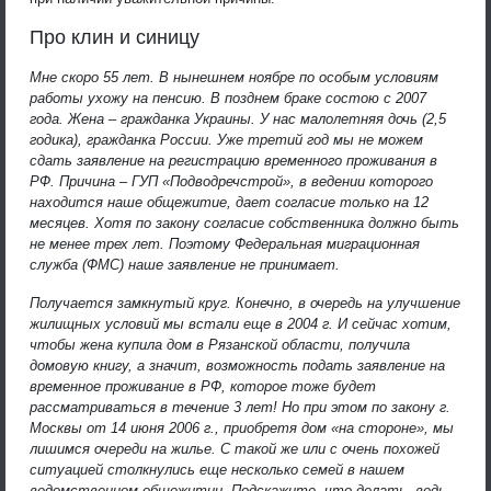
Про клин и синицу
Мне скоро 55 лет. В нынешнем ноябре по особым условиям
работы ухожу на пенсию. В позднем браке состою с 2007
года. Жена – гражданка Украины. У нас малолетняя дочь (2,5
годика), гражданка России. Уже третий год мы не можем
сдать заявление на регистрацию временного проживания в
РФ. Причина – ГУП «Подводречстрой», в ведении которого
находится наше общежитие, дает согласие только на 12
месяцев. Хотя по закону согласие собственника должно быть
не менее трех лет. Поэтому Федеральная миграционная
служба (ФМС) наше заявление не принимает.
Получается замкнутый круг. Конечно, в очередь на улучшение
жилищных условий мы встали еще в 2004 г. И сейчас хотим,
чтобы жена купила дом в Рязанской области, получила
домовую книгу, а значит, возможность подать заявление на
временное проживание в РФ, которое тоже будет
рассматриваться в течение 3 лет! Но при этом по закону г.
Москвы от 14 июня 2006 г., приобретя дом «на стороне», мы
лишимся очереди на жилье. С такой же или с очень похожей
ситуацией столкнулись еще несколько семей в нашем
ведомственном общежитии. Подскажите, что делать, ведь