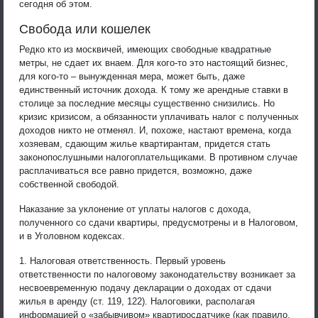
сегодня об этом.
Свобода или кошелек
Редко кто из москвичей, имеющих свободные квадратные
метры, не сдает их внаем. Для кого-то это настоящий бизнес,
для кого-то – вынужденная мера, может быть, даже
единственный источник дохода. К тому же арендные ставки в
столице за последние месяцы существенно снизились. Но
кризис кризисом, а обязанности уплачивать налог с полученных
доходов никто не отменял. И, похоже, настают времена, когда
хозяевам, сдающим жилье квартирантам, придется стать
законопослушными налогоплательщиками. В противном случае
расплачиваться все равно придется, возможно, даже
собственной свободой.
Наказание за уклонение от уплаты налогов с дохода,
полученного со сдачи квартиры, предусмотрены и в Налоговом,
и в Уголовном кодексах.
1. Налоговая ответственность. Первый уровень
ответственности по налоговому законодательству возникает за
несвоевременную подачу декларации о доходах от сдачи
жилья в аренду (ст. 119, 122). Налоговики, располагая
информацией о «забывчивом» квартиросдатчике (как правило,