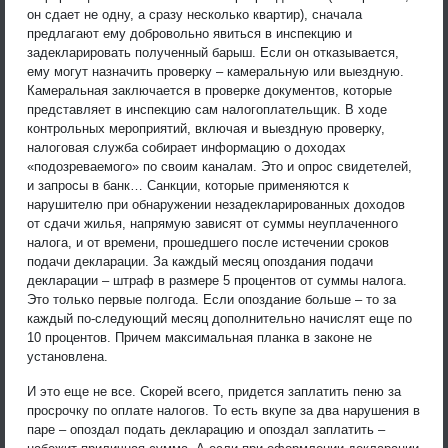
он сдает не одну, а сразу несколько квартир), сначала
предлагают ему добровольно явиться в инспекцию и
задекларировать полученный барыш. Если он отказывается,
ему могут назначить проверку – камеральную или выездную.
Камеральная заключается в проверке документов, которые
представляет в инспекцию сам налогоплательщик. В ходе
контрольных мероприятий, включая и выездную проверку,
налоговая служба собирает информацию о доходах
«подозреваемого» по своим каналам. Это и опрос свидетелей,
и запросы в банк… Санкции, которые применяются к
нарушителю при обнаружении незадекларированных доходов
от сдачи жилья, напрямую зависят от суммы неуплаченного
налога, и от времени, прошедшего после истечении сроков
подачи декларации. За каждый месяц опоздания подачи
декларации – штраф в размере 5 процентов от суммы налога.
Это только первые полгода. Если опоздание больше – то за
каждый по-следующий месяц дополнительно начислят еще по
10 процентов. Причем максимальная планка в законе не
установлена.
И это еще не все. Скорей всего, придется заплатить пеню за
просрочку по оплате налогов. То есть вкупе за два нарушения в
паре – опоздал подать декларацию и опоздал заплатить –