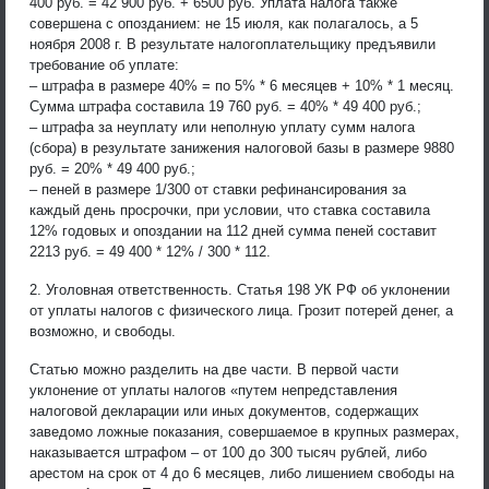
400 руб. = 42 900 руб. + 6500 руб. Уплата налога также
совершена с опозданием: не 15 июля, как полагалось, а 5
ноября 2008 г. В результате налогоплательщику предъявили
требование об уплате:
– штрафа в размере 40% = по 5% * 6 месяцев + 10% * 1 месяц.
Сумма штрафа составила 19 760 руб. = 40% * 49 400 руб.;
– штрафа за неуплату или неполную уплату сумм налога
(сбора) в результате занижения налоговой базы в размере 9880
руб. = 20% * 49 400 руб.;
– пеней в размере 1/300 от ставки рефинансирования за
каждый день просрочки, при условии, что ставка составила
12% годовых и опоздании на 112 дней сумма пеней составит
2213 руб. = 49 400 * 12% / 300 * 112.
2. Уголовная ответственность. Статья 198 УК РФ об уклонении
от уплаты налогов с физического лица. Грозит потерей денег, а
возможно, и свободы.
Статью можно разделить на две части. В первой части
уклонение от уплаты налогов «путем непредставления
налоговой декларации или иных документов, содержащих
заведомо ложные показания, совершаемое в крупных размерах,
наказывается штрафом – от 100 до 300 тысяч рублей, либо
арестом на срок от 4 до 6 месяцев, либо лишением свободы на