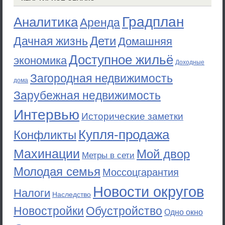
Градплан
Аналитика
Аренда
Дети
Дачная жизнь
Домашняя
Доступное жильё
экономика
Доходные
Загородная недвижимость
дома
Зарубежная недвижимость
Интервью
Исторические заметки
Купля-продажа
Конфликты
Махинации
Мой двор
Метры в сети
Молодая семья
Моссоцгарантия
Новости округов
Налоги
Наследство
Новостройки
Обустройство
Одно окно