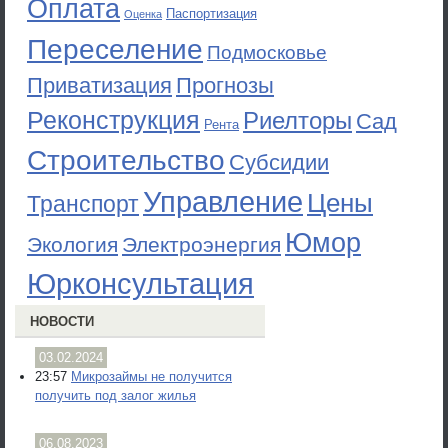
Оплата
Паспортизация
Оценка
Переселение
Подмосковье
Приватизация
Прогнозы
Реконструкция
Риелторы
Сад
Рента
Строительство
Субсидии
Управление
Цены
Транспорт
Юмор
Экология
Электроэнергия
Юрконсультация
НОВОСТИ
03.02.2024
23:57
Микрозаймы не получится
получить под залог жилья
06.08.2023