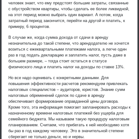
человек знает, что ему предстоят большие затраты, связанные
с обустройством квартиры, чтобы сделать ее более ликвидной,
на этот период можно выбрать один вариант. А потом, когда
затратный период закончится, перейти на другой и платить, к
примеру, 6 процентов.
В случае же, когда сумма дохода от сдачи в аренду
незначительна до такой степени, что арендодателю не хочется
возиться с ежеквартальными платежами налога, а легче один
раз в год подать декларацию и заплатить налог, пусть даже в
большем размере, – тогда стоит остаться в статусе
физического лица и платить налог на доходы по ставке 13%.
Но все надо оценивать с конкретными данными. Для
повышения эффективности расчетов рекомендуем привлекать
налоговых специалистов – аудиторов, юристов. Знание сумм
налоговых обременений сделок по сдаче в аренду
обеспечивает формирование оправданной цены договора.
Кроме того, эта информация помогает запланировать расходы к
назначенному времени налоговых платежей без ущерба для
семейного бюджета. Мы называем такую процедуру налоговым
планированием. Считаем, что прибегать к ней необходимо хотя
бы раз в год каждому человеку. Это в значительной степени
сберегает не только деньги, но и нервы.