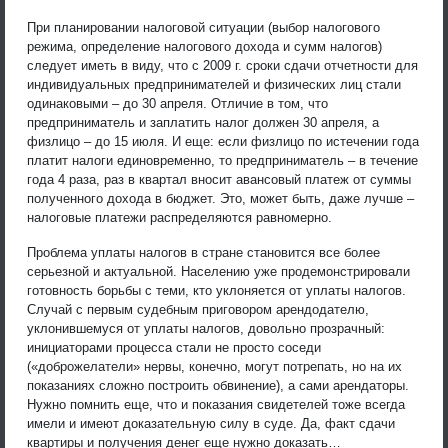
При планировании налоговой ситуации (выбор налогового
режима, определение налогового дохода и сумм налогов)
следует иметь в виду, что с 2009 г. сроки сдачи отчетности для
индивидуальных предпринимателей и физических лиц стали
одинаковыми – до 30 апреля. Отличие в том, что
предприниматель и заплатить налог должен 30 апреля, а
физлицо – до 15 июля. И еще: если физлицо по истечении года
платит налоги единовременно, то предприниматель – в течение
года 4 раза, раз в квартал вносит авансовый платеж от суммы
полученного дохода в бюджет. Это, может быть, даже лучше –
налоговые платежи распределяются равномерно.
Проблема уплаты налогов в стране становится все более
серьезной и актуальной. Населению уже продемонстрировали
готовность борьбы с теми, кто уклоняется от уплаты налогов.
Случай с первым судебным приговором арендодателю,
уклонившемуся от уплаты налогов, довольно прозрачный:
инициаторами процесса стали не просто соседи
(«доброжелатели» нервы, конечно, могут потрепать, но на их
показаниях сложно построить обвинение), а сами арендаторы.
Нужно помнить еще, что и показания свидетелей тоже всегда
имели и имеют доказательную силу в суде. Да, факт сдачи
квартиры и получения денег еще нужно доказать…