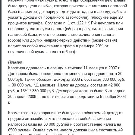
набежит приличная сумма. А если при оформлении декларации
была допущена ошибка, которая привела к снижению налоговой
базы (например, декларируя доходы от сдачи в аренду, забыли
указать доходы от проданного автомобиля), плюсуйте еще 20
процентов штрафа. Согласно п. 1 ст. 122 НК РФ неуплата или
неполная уплата сумм налога (сбора) в результате занижения
налоговой базы, иного неправильного исчисления налога
(сбора) или других неправомерных действий (бездействия)
влечет за собой взы-скание штрафа в размере 20% от
неуплаченной суммы налога (сбора).
Пример
Квартира сдавалась в аренду в течение 11 месяцев в 2007 г.
Договором была определена ежемесячная арендная плата 30
000 руб. Таким образом, доход за 2008 г. составил 330 000 руб.
= 30 000 руб. *11 месяцев. Налог на доходы составил 42 900
руб. = 13% * 330 000 руб. Декларация должна была быть сдана
30 апреля 2008 г., но фактически ее представили 5 ноября 2008
г.
Кроме того, в декларации не был указан облагаемый доход от
продажи автомобиля, что повлекло за собой занижение
налоговой базы на 50 000 рублей и соответственно налога на
6500 рублей. Общая сумма налога должна была составить 49