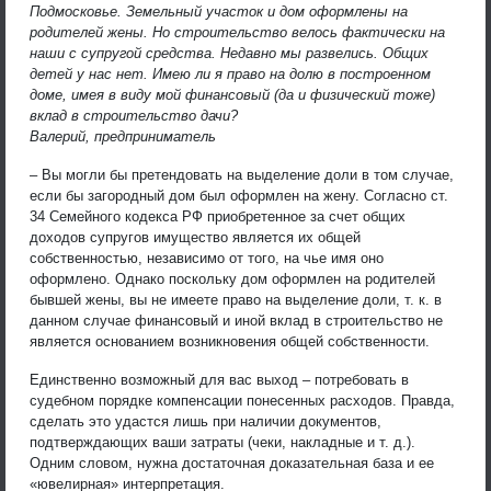
Подмосковье. Земельный участок и дом оформлены на
родителей жены. Но строительство велось фактически на
наши с супругой средства. Недавно мы развелись. Общих
детей у нас нет. Имею ли я право на долю в построенном
доме, имея в виду мой финансовый (да и физический тоже)
вклад в строительство дачи?
Валерий, предприниматель
– Вы могли бы претендовать на выделение доли в том случае,
если бы загородный дом был оформлен на жену. Согласно ст.
34 Семейного кодекса РФ приобретенное за счет общих
доходов супругов имущество является их общей
собственностью, независимо от того, на чье имя оно
оформлено. Однако поскольку дом оформлен на родителей
бывшей жены, вы не имеете право на выделение доли, т. к. в
данном случае финансовый и иной вклад в строительство не
является основанием возникновения общей собственности.
Единственно возможный для вас выход – потребовать в
судебном порядке компенсации понесенных расходов. Правда,
сделать это удастся лишь при наличии документов,
подтверждающих ваши затраты (чеки, накладные и т. д.).
Одним словом, нужна достаточная доказательная база и ее
«ювелирная» интерпретация.