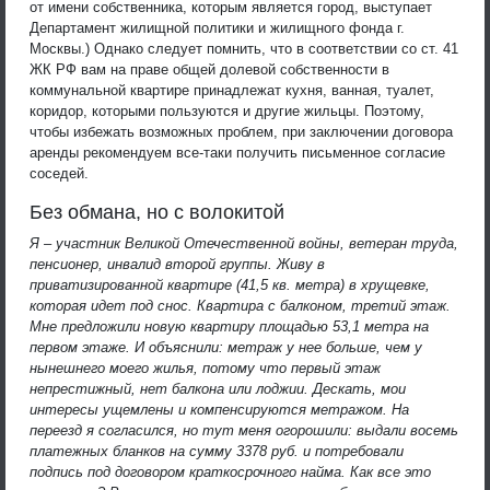
от имени собственника, которым является город, выступает
Департамент жилищной политики и жилищного фонда г.
Москвы.) Однако следует помнить, что в соответствии со ст. 41
ЖК РФ вам на праве общей долевой собственности в
коммунальной квартире принадлежат кухня, ванная, туалет,
коридор, которыми пользуются и другие жильцы. Поэтому,
чтобы избежать возможных проблем, при заключении договора
аренды рекомендуем все-таки получить письменное согласие
соседей.
Без обмана, но с волокитой
Я – участник Великой Отечественной войны, ветеран труда,
пенсионер, инвалид второй группы. Живу в
приватизированной квартире (41,5 кв. метра) в хрущевке,
которая идет под снос. Квартира с балконом, третий этаж.
Мне предложили новую квартиру площадью 53,1 метра на
первом этаже. И объяснили: метраж у нее больше, чем у
нынешнего моего жилья, потому что первый этаж
непрестижный, нет балкона или лоджии. Дескать, мои
интересы ущемлены и компенсируются метражом. На
переезд я согласился, но тут меня огорошили: выдали восемь
платежных бланков на сумму 3378 руб. и потребовали
подпись под договором краткосрочного найма. Как все это