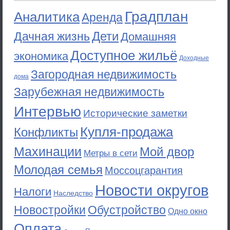
Градплан
Аналитика
Аренда
Дети
Дачная жизнь
Домашняя
Доступное жильё
экономика
Доходные
Загородная недвижимость
дома
Зарубежная недвижимость
Интервью
Исторические заметки
Купля-продажа
Конфликты
Махинации
Мой двор
Метры в сети
Молодая семья
Моссоцгарантия
Новости округов
Налоги
Наследство
Новостройки
Обустройство
Одно окно
Оплата