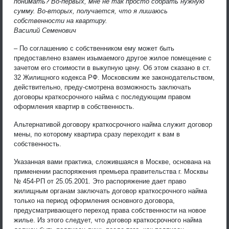
понимать? Во-первых, мне не так просто собрать нужную
сумму. Во-вторых, получается, что я лишаюсь
собственности на квартиру.
Василий Семенович
– По соглашению с собственником ему может быть
предоставлено взамен изымаемого другое жилое помещение с
зачетом его стоимости в выкупную цену. Об этом сказано в ст.
32 Жилищного кодекса РФ. Московским же законодательством,
действительно, преду-смотрена возможность заключать
договоры краткосрочного найма с последующим правом
оформления квартир в собственность.
Альтернативой договору краткосрочного найма служит договор
мены, по которому квартира сразу переходит к вам в
собственность.
Указанная вами практика, сложившаяся в Москве, основана на
применении распоряжения премьера правительства г. Москвы
№ 454-РП от 25.05.2001. Это распоряжение дает право
жилищным органам заключать договор краткосрочного найма
только на период оформления основного договора,
предусматривающего переход права собственности на новое
жилье. Из этого следует, что договор краткосрочного найма