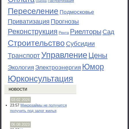
Паспортизация
Оценка
Переселение
Подмосковье
Приватизация
Прогнозы
Реконструкция
Риелторы
Сад
Рента
Строительство
Субсидии
Управление
Цены
Транспорт
Юмор
Экология
Электроэнергия
Юрконсультация
НОВОСТИ
03.02.2024
23:57
Микрозаймы не получится
получить под залог жилья
06.08.2023