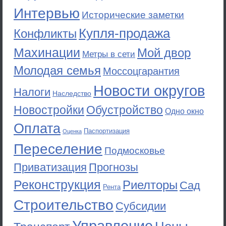
Интервью
Исторические заметки
Купля-продажа
Конфликты
Махинации
Мой двор
Метры в сети
Молодая семья
Моссоцгарантия
Новости округов
Налоги
Наследство
Новостройки
Обустройство
Одно окно
Оплата
Паспортизация
Оценка
Переселение
Подмосковье
Приватизация
Прогнозы
Реконструкция
Риелторы
Сад
Рента
Строительство
Субсидии