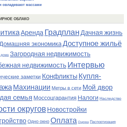
и овладевают массами
ИРНОЕ ОБЛАКО
Градплан
итика
Аренда
Дачная жизнь
Доступное жильё
Домашняя экономика
Загородная недвижимость
 дома
Интервью
бежная недвижимость
Купля-
Конфликты
ические заметки
ажа
Махинации
Мой двор
Метры в сети
дая семья
Налоги
Моссоцгарантия
Наследство
сти округов
Новостройки
Оплата
тройство
Одно окно
Паспортизация
Оценка