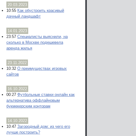
20.03.2023
10:55
Как обустроить красивый
дачный ландшафт
14.01.2023
23:57
Специалисты выяснили, на
сколько в Москве подешевела
аренда жилья
23.11.2022
10:32
О преимуществах игровых
сайтов
16.10.2022
00:27
Футбольные ставки онлайн как
альтернатива оффлайновым
букмекерским конторам
14.10.2022
10:47
Загородный дом: из чего его
лучше построить?