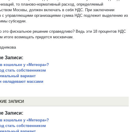
анизаций, то планово-нормативный расход, определяемый
ьством Москвы, должен включать в себя НДС. При заключении
в с управляющими организациями сумма НДС подлежит выделению из
ммы субсидии.
о это фискальное решение справедливо? Ведь эти 18 процентов НДС
ом итоге возмещать придется москвичам.
зднякова
е Записи:
 в кошельке у «Метеора»?
од стать собственником
имальный вариант
и овладевают массами
ЖИЕ ЗАПИСИ
е Записи:
 в кошельке у «Метеора»?
од стать собственником
имальный вариант