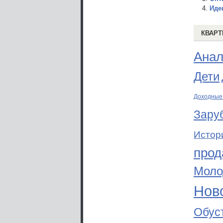
Иде
КВАРТ
Анал
Дети
Доходные
Зару
Истор
прод
Моло
Ново
Обус