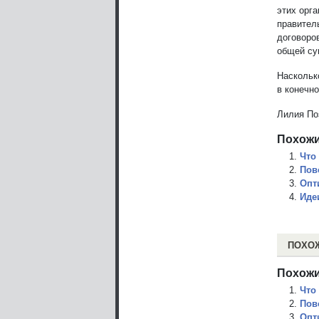
этих орг
правител
договоро
общей су
Наскольк
в конечн
Лилия По
Похожи
Что
Пов
Опт
Иде
ПОХО
Похожи
Что
Пов
Опт