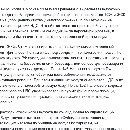
лению, когда в Москве принимали решение о выделении бюджетных
, тогда не обладали информацией о том, что очень многие ТСЖ и ЖСК
т на упрощенную систему налогообложения. И при этом они не
 плательщиками НДС. Это обстоятельство просто не было учтено.
 бы не возникла, если бы субсидия была персонифицирована, и
риходили бы на счет жителя, а не управляющей организации.
ент ЖКХиБ г. Москвы обратился за разъяснениями в столичный
ент финансов. Но там лишь подтвердили, что налоговики правы. По
му кодексу РФ субсидии юридическим лицам – производителям услуг
тавляются на безвозмездной и безвозвратной основе для возмещения
ли недополученных доходов. По ст. 146 Налогового кодекса РФ
ия услуг признается объектом налогообложения независимо от
а финансирования. При этом жилищные услуги облагаются НДС, а их
ь включена в налогооблагаемую базу. По ст. 162 Налогового кодекса
овая база по НДС увеличивается на сумму финансовой помощи,
ой в счет увеличения доходов, вне зависимости от источника
ования.
к расходы столичного бюджета по субсидированию управляющих
 будут осуществляться по строке «Субсидии организациям,
вляющим населению жилищные услуги по тарифам, не
вающим возмещение издержек», то есть в счет увеличения доходов