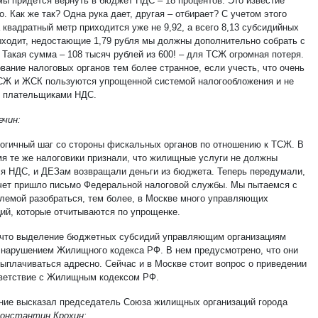
мы придется вернуть в бюджет НДС – 18 процентов. Это известие
. Как же так? Одна рука дает, другая – отбирает? С учетом этого
 квадратный метр приходится уже не 9,92, а всего 8,13 субсидийных
ыходит, недостающие 1,79 рубля мы должны дополнительно собрать с
 Такая сумма – 108 тысяч рублей из 600! – для ТСЖ огромная потеря.
вание налоговых органов тем более странное, если учесть, что очень
СЖ и ЖСК пользуются упрощенной системой налогообложения и не
 плательщиками НДС.
ечин:
логичный шаг со стороны фискальных органов по отношению к ТСЖ. В
мя те же налоговики признали, что жилищные услуги не должны
ся НДС, и ДЕЗам возвращали деньги из бюджета. Теперь передумали,
счет пришло письмо Федеральной налоговой службы. Мы пытаемся с
блемой разобраться, тем более, в Москве много управляющих
ций, которые отчитываются по упрощенке.
 что выделение бюджетных субсидий управляющим организациям
 нарушением Жилищного кодекса РФ. В нем предусмотрено, что они
ыплачиваться адресно. Сейчас и в Москве стоит вопрос о приведении
тветствие с Жилищным кодексом РФ.
ние высказал председатель Союза жилищных организаций города
онстантин Крохин: