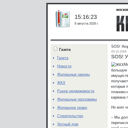
москов
15:16:23
8 августа 2026 г.
SOS! Уко
Газета
09.10.2008
SOS! У
Газета
Мо
Новости
большую 
Жилищные законы
имуществ
получают
ЖКХ
которые 
Рынок недвижимости
планово-н
кармана п
Жилищные программы
Но вот ч
Жилищное право
Строительство
– Мы дол
перечисли
Уютный дом