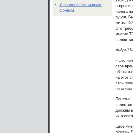
этой сум
Управление жилищным
огорошило
фондом
налога на
рубля. В
жителей?
Это требо
многие Т
являются
Андрей Ч
– Это не
свое вре
облагать
на этот 
этой про
организа
Понятно,
является
должны в
их в соо
Свое мне
Москвы
К