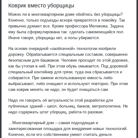
Коврик вместо уборщицы
Можно ли в многоквартирном доме обойтись без уборщицы?
Конечно, только подъезды вскоре превратятся в помойку. Так
привычно думают все. Кроме профессора Меликова. Задача
ему была сформулирована так: сделать самомоющийся пол.
Иначе говоря, уборщицы нет, а полы убираются.
На основе очередной «заоблачной» технологии изобрели
дорожку. Обрабатывается специальным составом, совершенно
безопасным для башмаков. Человек проходит по этой дорожке,
как бы утопая в ней. При этом обувь омывается. Под дорожкой
специальный контейнер для грязи, туда она сбрасывается и
собирается. При замене использованную емкость либо
выбрасывают, либо очищают и используют повторно. При этом
сам коврик менять не надо, он будет очищаться сам.
Надо ли говорить об актуальности этой разработки для
публичных зданий – школ, больниц, банков, метрополитена. Не
надо содержать штат уборщиц, работа-то разовая.
…Многоквартирный дом – самая подходящая и
заинтересованная площадка для внедрения новых технологий.
Конечно, если его собственники умеют считать деньги.