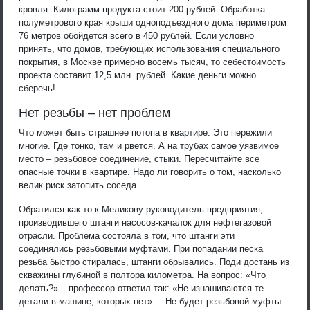
кровля. Килограмм продукта стоит 200 рублей. Обработка
полуметрового края крыши одноподъездного дома периметром
76 метров обойдется всего в 450 рублей. Если условно
принять, что домов, требующих использования специального
покрытия, в Москве примерно восемь тысяч, то себестоимость
проекта составит 12,5 млн. рублей. Какие деньги можно
сберечь!
Нет резьбы – нет проблем
Что может быть страшнее потопа в квартире. Это пережили
многие. Где тонко, там и рвется. А на трубах самое уязвимое
место – резьбовое соединение, стыки. Пересчитайте все
опасные точки в квартире. Надо ли говорить о том, насколько
велик риск затопить соседа.
Обратился как-то к Меликову руководитель предприятия,
производившего штанги насосов-качалок для нефтегазовой
отрасли. Проблема состояла в том, что штанги эти
соединялись резьбовыми муфтами. При попадании песка
резьба быстро стиралась, штанги обрывались. Поди достань из
скважины глубиной в полтора километра. На вопрос: «Что
делать?» – профессор ответил так: «Не изнашиваются те
детали в машине, которых нет». – Не будет резьбовой муфты –