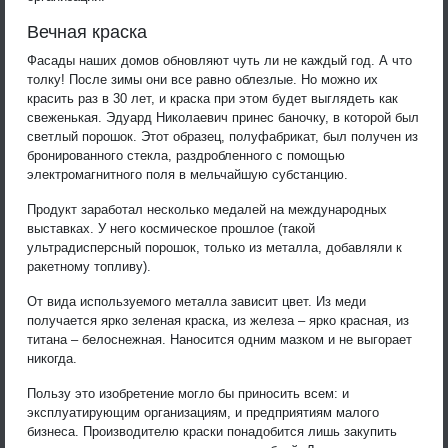
Вечная краска
Фасады наших домов обновляют чуть ли не каждый год. А что
толку! После зимы они все равно облезлые. Но можно их
красить раз в 30 лет, и краска при этом будет выглядеть как
свеженькая. Эдуард Николаевич принес баночку, в которой был
светлый порошок. Этот образец, полуфабрикат, был получен из
бронированного стекла, раздробленного с помощью
электромагнитного поля в мельчайшую субстанцию.
Продукт заработал несколько медалей на международных
выставках. У него космическое прошлое (такой
ультрадисперсный порошок, только из металла, добавляли к
ракетному топливу).
От вида используемого металла зависит цвет. Из меди
получается ярко зеленая краска, из железа – ярко красная, из
титана – белоснежная. Наносится одним мазком и не выгорает
никогда.
Пользу это изобретение могло бы приносить всем: и
эксплуатирующим организациям, и предприятиям малого
бизнеса. Производителю краски понадобится лишь закупить