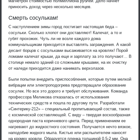
магнетрон стоимостью полмиллиона рублей. Дело начнет
приносить доход через несколько месяцев.
Смерть сосулькам!
С наступлением зимы город постигает настоящая беда –
сосульки. Сколько хлопот они доставляют! Калечат, а то и
губят прохожих. Чуть ли не возле каждого дома
коммунальщикам приходится выставлять заграждения. А какой
десант борцов с сосульками высаживается на кровлях! Порой
ломами калечат крыши, да еще и зарплату за это получают… В
столице немало зданий со сложными крышами, на их очистку
от наледи приходится даже нанимать верхолазов.
Были попытки внедрить приспособления, которые путем мелкой
вибрации или электроподогрева предотвращали образование
сосулек. Но все это дорого и требует обслуживания. Команда
профессора Меликова отказалась от использования
технических средств и пошла по другому пути. Разработали
«Синтерику-212» – специальный пропитывающий состав, также
с космической составляющей. С виду – твердая воскообразная
однородная паста коричневого цвета. Перед применением ее
нагревают до жидкостного состояния. Получается нечто вязкое,
наподобие жидкого мыла. Кистью или распылителем наносят
на кромку кровли. Образуется пленка толщиной 0,5-2 мм. Она