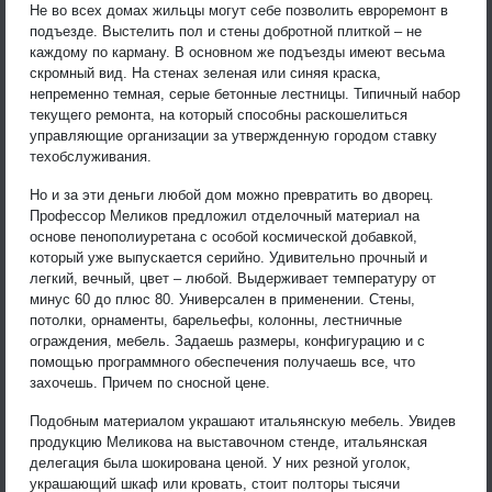
Не во всех домах жильцы могут себе позволить евроремонт в
подъезде. Выстелить пол и стены добротной плиткой – не
каждому по карману. В основном же подъезды имеют весьма
скромный вид. На стенах зеленая или синяя краска,
непременно темная, серые бетонные лестницы. Типичный набор
текущего ремонта, на который способны раскошелиться
управляющие организации за утвержденную городом ставку
техобслуживания.
Но и за эти деньги любой дом можно превратить во дворец.
Профессор Меликов предложил отделочный материал на
основе пенополиуретана с особой космической добавкой,
который уже выпускается серийно. Удивительно прочный и
легкий, вечный, цвет – любой. Выдерживает температуру от
минус 60 до плюс 80. Универсален в применении. Стены,
потолки, орнаменты, барельефы, колонны, лестничные
ограждения, мебель. Задаешь размеры, конфигурацию и с
помощью программного обеспечения получаешь все, что
захочешь. Причем по сносной цене.
Подобным материалом украшают итальянскую мебель. Увидев
продукцию Меликова на выставочном стенде, итальянская
делегация была шокирована ценой. У них резной уголок,
украшающий шкаф или кровать, стоит полторы тысячи