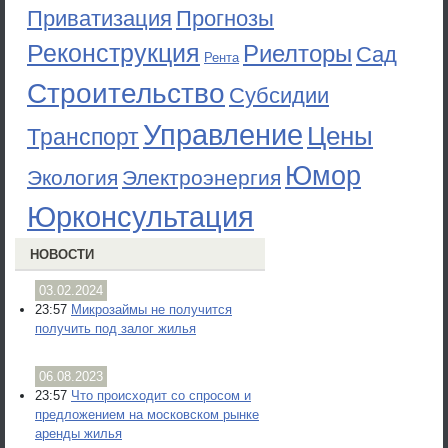
Приватизация
Прогнозы
Реконструкция
Риелторы
Сад
Рента
Строительство
Субсидии
Управление
Цены
Транспорт
Юмор
Экология
Электроэнергия
Юрконсультация
НОВОСТИ
03.02.2024
23:57
Микрозаймы не получится
получить под залог жилья
06.08.2023
23:57
Что происходит со спросом и
предложением на московском рынке
аренды жилья