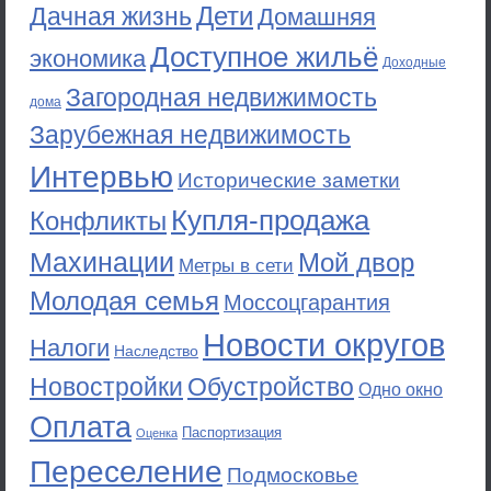
Дети
Дачная жизнь
Домашняя
Доступное жильё
экономика
Доходные
Загородная недвижимость
дома
Зарубежная недвижимость
Интервью
Исторические заметки
Купля-продажа
Конфликты
Махинации
Мой двор
Метры в сети
Молодая семья
Моссоцгарантия
Новости округов
Налоги
Наследство
Новостройки
Обустройство
Одно окно
Оплата
Паспортизация
Оценка
Переселение
Подмосковье