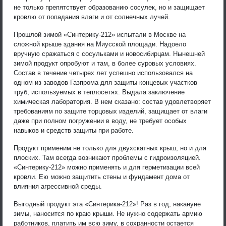
не только препятствует образованию сосулек, но и защищает
кровлю от попадания влаги и от солнечных лучей.
Прошлой зимой «Синтерику-212» испытали в Москве на
сложной крыше здания на Миусской площади. Надоело
вручную сражаться с сосульками и новосибирцам. Нынешней
зимой продукт опробуют и там, в более суровых условиях.
Состав в течение четырех лет успешно использовался на
одном из заводов Газпрома для защиты концевых участков
труб, используемых в теплосетях. Выдала заключение
химическая лаборатория. В нем сказано: состав удовлетворяет
требованиям по защите торцовых изделий, защищает от влаги
даже при полном погружении в воду, не требует особых
навыков и средств защиты при работе.
Продукт применим не только для двухскатных крыш, но и для
плоских. Там всегда возникают проблемы с гидроизоляцией.
«Синтерику-212» можно применять и для герметизации всей
кровли. Ею можно защитить стены и фундамент дома от
влияния агрессивной среды.
Выгодный продукт эта «Синтерика-212»! Раз в год, накануне
зимы, наносится по краю крыши. Не нужно содержать армию
работников, платить им всю зиму, в сохранности остается