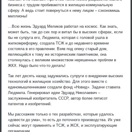
бизнеса с трудом пробиваются в жилищно-коммунальную
сферу. А ведь стоит повернуться к нему лицом – сэкономишь
миллионы!
…Всю жизнь Эдуард Меликов работал на космос. Как знать,
может быть, так до сих пор и витал бы в высоких сферах, если
бы не супруга его, Людмила, которая с головой ушла в
жилкомреформу, создала ТСЖ и до недавнего времени
состояла в его правлении. Взяв под опеку старый дом,
являющийся к тому же историческим памятником, она
столкнулась с великим множеством нерешенных проблем в
ЖКХ. Надо было что-то делать!
Так лет десять назад задумались супруги о внедрении высоких
технологий в жилищное хозяйство. Для этого вместе с
единомышленниками создали фонд «Новид». Задачи ставила
Людмила. Генерировал идеи Эдуард Николаевич –
заслуженный изобретатель СССР, автор более пятисот
патентов и изобретений.
Мы расскажем только о тех разработках, которые удалось
«довести до ума», то есть до поточного производства. Их уже
сейчас могут применять и ТСЖ, и ЖСК, и эксплуатирующие
организации.