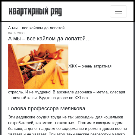
А мы – все кайлом да лопатой…
04.09.2008
А мы – все кайлом да лопатой…
ЖКХ – очень затратная
отрасль. И не мудрено! В арсенале дворника – метла, слесаря
– гаечный ключ. Будто на дворе не XXI век.
Голова профессора Меликова
Эти дедовские орудия труда не так безобидны для кошельков
потребителей, как может показаться. Платим с каждым годом
больше, а денег на должное содержание и ремонт домов все не
хватает и не хватает. При этом технические разработки малого