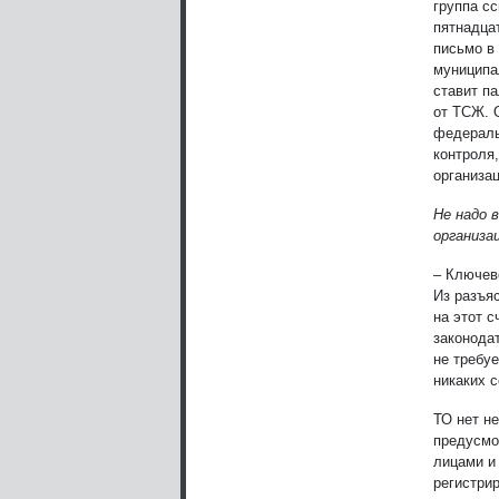
группа с
пятнадца
письмо в
муниципа
ставит п
от ТСЖ. О
федераль
контроля,
организац
Не надо 
организа
– Ключев
Из разъя
на этот 
законода
не требу
никаких с
ТО нет н
предусмо
лицами и
регистри