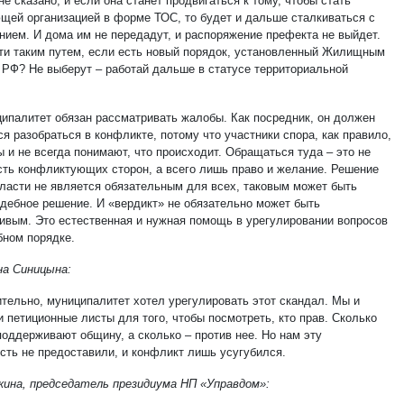
е сказано, и если она станет продвигаться к тому, чтобы стать
щей организацией в форме ТОС, то будет и дальше сталкиваться с
нием. И дома им не передадут, и распоряжение префекта не выйдет.
ти таким путем, если есть новый порядок, установленный Жилищным
 РФ? Не выберут – работай дальше в статусе территориальной
ципалитет обязан рассматривать жалобы. Как посредник, он должен
я разобраться в конфликте, потому что участники спора, как правило,
 и не всегда понимают, что происходит. Обращаться туда – это не
сть конфликтующих сторон, а всего лишь право и желание. Решение
власти не является обязательным для всех, таковым может быть
удебное решение. И «вердикт» не обязательно может быть
ивым. Это естественная и нужная помощь в урегулировании вопросов
бном порядке.
а Синицына:
ительно, муниципалитет хотел урегулировать этот скандал. Мы и
 петиционные листы для того, чтобы посмотреть, кто прав. Сколько
поддерживают общину, а сколько – против нее. Но нам эту
сть не предоставили, и конфликт лишь усугубился.
кина, председатель президиума НП «Управдом»: