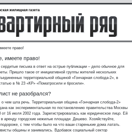
ская жилищная газета
имеете право!
, имеете право!
 сердитые письма в ответ на острые публикации – дело обычное для
зеты. Пришло такое от инициативной группы жителей нескольких
бъединенных территориальной общиной «Гончарная слобода-2», в
 статью в № 23 «КР» «Поматросили и бросили».
ист не разобрался?
 о чем шла речь. Территориальная община «Гончарная слобода-2»
дана как экспериментальная по постановлению правительства Москвы
 от 16 июля 2002 года. Зарегистрировалась как юридическое лицо. Ей
 в аренду городские нежилые площади. Дешево. Хозяйствуйте,
 подороже, с тем чтобы было на что ваши старенькие дома латать.
ивисты общины и занимались. Вдобавок социальный сектор