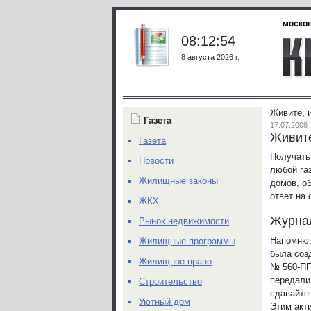
москов
08:12:54
8 августа 2026 г.
Живите, 
Газета
17.07.2008
Живите
Газета
Получать
Новости
любой га
Жилищные законы
домов, о
ответ на
ЖКХ
Журнал
Рынок недвижимости
Напомню,
Жилищные программы
была соз
Жилищное право
№ 560-ПП
передали
Строительство
сдавайте
Уютный дом
Этим акт