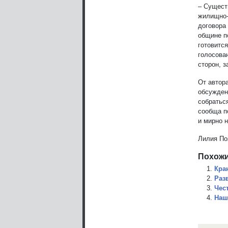
– Сущест
жилищно-
договора
общине п
готовится
голосова
сторон, 
От автора
обсужден
собратьс
сообща п
и мирно
Лилия По
Похожи
Кра
Раз
Чес
Наш