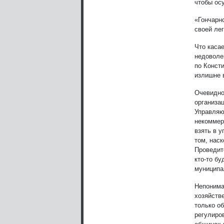
чтобы ос
«Гончарн
своей ле
Что каса
недоволе
по Конст
излишне 
Очевидно
организац
Управляю
некоммер
взять в у
том, нас
Проведит
кто-то бу
муниципал
Непонима
хозяйств
только о
регулиро