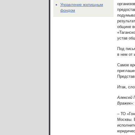
организо
Управление жилищным
предоста
фондом
подумыва
результа
общине в
«Таганск
устав общ
Под пись
в нем от
Самое вр
приглаше
Представ
Итак, сло
Алексей 
Вражек»:
– ТО «Го
Москвы. Е
исполнит
юридичес