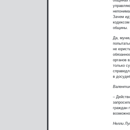
общинах н
управляю
непонима
Зачем ид
кодексом
общины.
Да, муни
попытатьс
не юристы
обязанно
органов 
только с
справедл
в досуде
Валентин
– Действ
запросили
граждан 
возможно
Нелли Лу