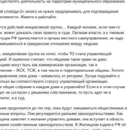
уществлять деятельность на территории муниципального образования.
ой слободе-2» ничего не нужно предпринимать для подтверждения
гитимности. Живите и работайте.
ется действий инициативной группы… Каждый человек, если чем-то
н, может доказать свою правоту в суде. Органам власти, а к таковым
итуции РФ причисляются и органы местного самоуправления, не надо
вмешиваться в гражданские отношения между людьми.
, инициативная группа не хочет, чтобы ТО стала управляющей
ией. И ошибочно считает, что общинам такое право не дано.
щими могут быть как коммерческие организации, так и
ческие – ЖСК, ТСЖ, в том числе и территориальные общины. Хотите
правление свои дома – избавьтесь от риторики. Лучше подумайте о
колько вы соответствуете статусу управляющей организации.
е общее собрание в каждом доме и управляйте! Если и в этом случае
дет не согласен с решением собственников, то пусть идет не в
итет, а в суд.
ние продолжится до тех пор, пока будут смешиваться общественные и
енные вопросы. Они регулируются разными законодательствами. Как
бщина заявляет о желании управлять домами, она вступает в область
вания хозяйственным законодательством. В Жилищном кодексе РФ об