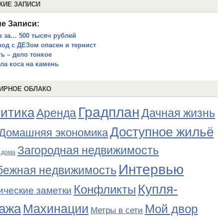
ЖИЕ ЗАПИСИ
е Записи:
н за… 500 тысяч рублей
вод с ДЕЗом опасен и тернист
ть – дело тонкое
ла коса на камень
ИРНОЕ ОБЛАКО
Градплан
итика
Аренда
Дачная жизнь
Доступное жильё
Домашняя экономика
Загородная недвижимость
 дома
Интервью
бежная недвижимость
Купля-
Конфликты
ические заметки
ажа
Махинации
Мой двор
Метры в сети