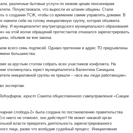
вали, различные бытовые услуги по низким ценам пенсионерам
вляли. Почувствовали, что выросли из штанин общины. Стали
ть о создании ТСЖ, чтобы со временем самим управлять домами. В
те нажили себе на голову инициативную группу, которая объявила
ойну. И муниципалитет внутригородского муниципального образования
ое» на этой волне обращений протестантов отказался зарегистрировать
ины, объявив ее вне закона.
мом всего семь подписей. Однако претензии в адрес ТО предъявлены
 имени большинства.
емя за круглым столом собрать всех участников конфликта. На
ние откликнулась юрист муниципалитета Валентина Синицына.
ители инициативной группы не пришли – «все мы люди работающие».
во экспертам.
Подчуфаров, юрист Совета общественного самоуправления «Сивцев
нчарная слобода-2» была создана по постановлению правительства
го никто не отменял, оно действует! Не может никакой орган
ельной власти прекратить деятельность зарегистрированного
кого лица, разве что возбудив судебный процесс. Инициативная