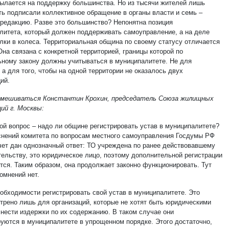
сылается на поддержку большинства. Но из тысячи жителей лишь
ть подписали коллективное обращение в органы власти и семь –
 редакцию. Разве это большинство? Непонятна позиция
литета, который должен поддерживать самоуправление, а на деле
алки в колеса. Территориальная община по своему статусу отличается
на связана с конкретной территорией, границы которой по
ному закону должны учитываться в муниципалитете. Не для
 а для того, чтобы на одной территории не оказалось двух
ий.
вмешиваться Константин Крохин, председатель Союза жилищных
ций г. Москвы:
ой вопрос – надо ли общине регистрировать устав в муниципалитете?
снений комитета по вопросам местного самоуправления Госдумы РФ
счет дан однозначный ответ: ТО учреждена по ранее действовавшему
тельству, это юридическое лицо, поэтому дополнительной регистрации
ется. Таким образом, она продолжает законно функционировать. Тут
омнений нет.
еобходимости регистрировать свой устав в муниципалитете. Это
трено лишь для организаций, которые не хотят быть юридическими
 нести издержки по их содержанию. В таком случае они
руются в муниципалитете в упрощенном порядке. Этого достаточно,