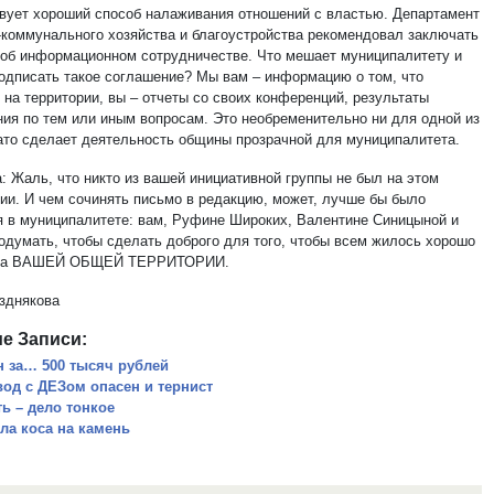
вует хороший способ налаживания отношений с властью. Департамент
коммунального хозяйства и благоустройства рекомендовал заключать
 об информационном сотрудничестве. Что мешает муниципалитету и
одписать такое соглашение? Мы вам – информацию о том, что
 на территории, вы – отчеты со своих конференций, результаты
ния по тем или иным вопросам. Это необременительно ни для одной из
зато сделает деятельность общины прозрачной для муниципалитета.
: Жаль, что никто из вашей инициативной группы не был на этом
ии. И чем сочинять письмо в редакцию, может, лучше бы было
я в муниципалитете: вам, Руфине Широких, Валентине Синицыной и
одумать, чтобы сделать доброго для того, чтобы всем жилось хорошо
 на ВАШЕЙ ОБЩЕЙ ТЕРРИТОРИИ.
зднякова
е Записи:
н за… 500 тысяч рублей
вод с ДЕЗом опасен и тернист
ть – дело тонкое
ла коса на камень