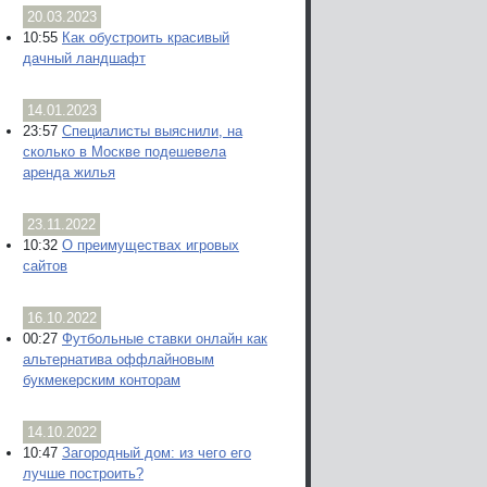
20.03.2023
10:55
Как обустроить красивый
дачный ландшафт
14.01.2023
23:57
Специалисты выяснили, на
сколько в Москве подешевела
аренда жилья
23.11.2022
10:32
О преимуществах игровых
сайтов
16.10.2022
00:27
Футбольные ставки онлайн как
альтернатива оффлайновым
букмекерским конторам
14.10.2022
10:47
Загородный дом: из чего его
лучше построить?