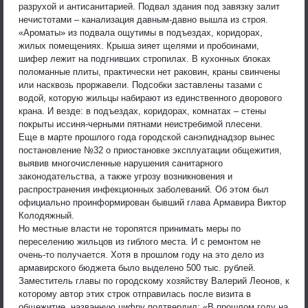
разрухой и антисанитарией. Подвал здания под завязку залит
нечистотами – канализация давным-давно вышла из строя.
«Ароматы» из подвала ощутимы в подъездах, коридорах,
жилых помещениях. Крыша зияет щелями и пробоинами,
шифер лежит на подгнивших стропилах. В кухонных блоках
поломанные плиты, практически нет раковин, краны свинчены
или насквозь проржавели. Подсобки заставлены тазами с
водой, которую жильцы набирают из единственного дворового
крана. И везде: в подъездах, коридорах, комнатах – стены
покрыты иссиня-черными пятнами неистребимой плесени.
Еще в марте прошлого года городской санэпиднадзор вынес
постановление №32 о приостановке эксплуатации общежития,
выявив многочисленные нарушения санитарного
законодательства, а также угрозу возникновения и
распространения инфекционных заболеваний. Об этом был
официально проинформирован бывший глава Армавира Виктор
Колодяжный.
Но местные власти не торопятся принимать меры по
переселению жильцов из гиблого места. И с ремонтом не
очень-то получается. Хотя в прошлом году на это дело из
армавирского бюджета было выделено 500 тыс. рублей.
Заместитель главы по городскому хозяйству Валерий Леонов, к
которому автор этих строк отправилась после визита в
общежитие, названную цифру подтвердил: «В прошлом году на