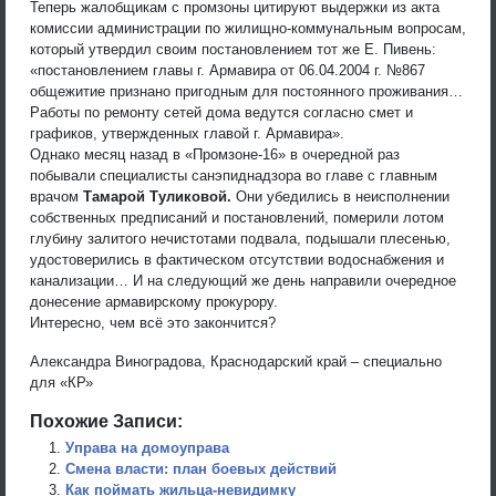
Теперь жалобщикам с промзоны цитируют выдержки из акта
комиссии администрации по жилищно-коммунальным вопросам,
который утвердил своим постановлением тот же Е. Пивень:
«постановлением главы г. Армавира от 06.04.2004 г. №867
общежитие признано пригодным для постоянного проживания…
Работы по ремонту сетей дома ведутся согласно смет и
графиков, утвержденных главой г. Армавира».
Однако месяц назад в «Промзоне-16» в очередной раз
побывали специалисты санэпиднадзора во главе с главным
врачом
Тамарой Туликовой.
Они убедились в неисполнении
собственных предписаний и постановлений, померили лотом
глубину залитого нечистотами подвала, подышали плесенью,
удостоверились в фактическом отсутствии водоснабжения и
канализации… И на следующий же день направили очередное
донесение армавирскому прокурору.
Интересно, чем всё это закончится?
Александра Виноградова, Краснодарский край – специально
для «КР»
Похожие Записи:
Управа на домоуправа
Смена власти: план боевых действий
Как поймать жильца-невидимку