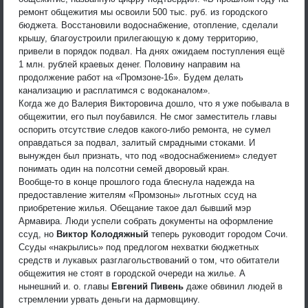
ремонт общежития мы освоили 500 тыс. руб. из городского
бюджета. Восстановили водоснабжение, отопление, сделали
крышу, благоустроили прилегающую к дому территорию,
привели в порядок подвал. На днях ожидаем поступления ещё
1 млн. рублей краевых денег. Половину направим на
продолжение работ на «Промзоне-16». Будем делать
канализацию и расплатимся с водоканалом».
Когда же до Валерия Викторовича дошло, что я уже побывала в
общежитии, его пыл поубавился. Не смог заместитель главы
оспорить отсутствие следов какого-либо ремонта, не сумел
оправдаться за подвал, залитый смрадными стоками. И
вынужден был признать, что под «водоснабжением» следует
понимать один на полсотни семей дворовый кран.
Вообще-то в конце прошлого года блеснула надежда на
предоставление жителям «Промзоны» льготных ссуд на
приобретение жилья. Обещание такое дал бывший мэр
Армавира. Люди успели собрать документы на оформление
ссуд, но
Виктор Колодяжный
теперь руководит городом Сочи.
Ссуды «накрылись» под предлогом нехватки бюджетных
средств и лукавых разглагольствований о том, что обитатели
общежития не стоят в городской очереди на жилье. А
нынешний и. о. главы
Евгений Пивень
даже обвинил людей в
стремлении урвать деньги на дармовщину.