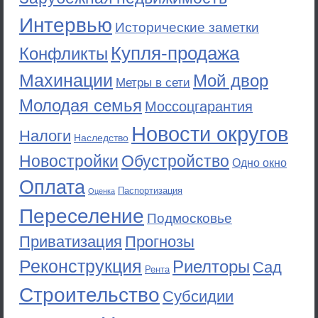
Интервью
Исторические заметки
Купля-продажа
Конфликты
Махинации
Мой двор
Метры в сети
Молодая семья
Моссоцгарантия
Новости округов
Налоги
Наследство
Новостройки
Обустройство
Одно окно
Оплата
Паспортизация
Оценка
Переселение
Подмосковье
Приватизация
Прогнозы
Реконструкция
Риелторы
Сад
Рента
Строительство
Субсидии