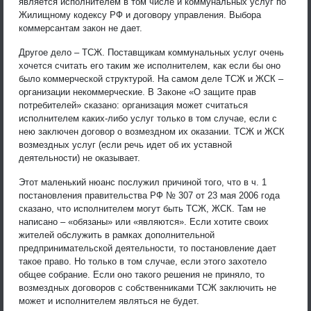
является исполнителем в том числе и коммунальных услуг по
Жилищному кодексу РФ и договору управления. Выбора
коммерсантам закон не дает.
Другое дело – ТСЖ. Поставщикам коммунальных услуг очень
хочется считать его таким же исполнителем, как если бы оно
было коммерческой структурой. На самом деле ТСЖ и ЖСК –
организации некоммерческие. В Законе «О защите прав
потребителей» сказано: организация может считаться
исполнителем каких-либо услуг только в том случае, если с
нею заключен договор о возмездном их оказании. ТСЖ и ЖСК
возмездных услуг (если речь идет об их уставной
деятельности) не оказывает.
Этот маленький нюанс послужил причиной того, что в ч. 1
постановления правительства РФ № 307 от 23 мая 2006 года
сказано, что исполнителем могут быть ТСЖ, ЖСК. Там не
написано – «обязаны» или «являются». Если хотите своих
жителей обслужить в рамках дополнительной
предпринимательской деятельности, то постановление дает
такое право. Но только в том случае, если этого захотело
общее собрание. Если оно такого решения не приняло, то
возмездных договоров с собственниками ТСЖ заключить не
может и исполнителем являться не будет.