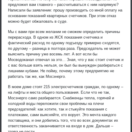
предложил вам главного – рассчитываться с ним напрямую?
Написали бы заявление: прошу производить со мной оплату на
основании показаний квартирных счетчиков. При этом отказ
можно будет обжаловать в суде.
Мы с вами при всем желании не сможем определить причины
перерасхода. В одном из ЖСК показания счетчика и
фактический расход по одному подъезду примерно сходятся,
по другому – разница в полтора раза. Председатель не может
выяснить причину уже восемь лет. А вот если бы
Мосводоканал отвечал за это… Зная, что у вас стоит счетчик и
с вас больше взять нельзя, он был бы вынужден разбираться с
лишними кубами. Не пойму, почему этому предприятию не
работать так же, как Мосэнерго.
В моем доме стоят 215 электросчетчиков граждан, по одному –
на лифты и места общего пользования. Если что не так,
Мосэнерго само разбирается. Снабженцы тепла, горячей и
холодной воды переложили свои проблемы на плечи
председателей: как хотите, так и стыкуйте показания с
платежами, сами выясняйте, кто ворует. Это мечта каждого
поставщика, и они добились того, что во всех документах их
ответственность заканчивается на входе в дом. Дальше –
трава не расти.