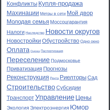
Купля-продажа
Конфликты
Махинации
Мой двор
Метры в сети
Молодая семья
Моссоцгарантия
Новости округов
Налоги
Наследство
Новостройки
Обустройство
Одно окно
Оплата
Паспортизация
Оценка
Переселение
Подмосковье
Приватизация
Прогнозы
Реконструкция
Риелторы
Сад
Рента
Строительство
Субсидии
Управление
Цены
Транспорт
Юмор
Экология
Электроэнергия