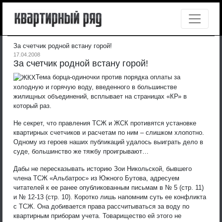
За счетчик родной встану горой!
17.04.2008
За счетчик родной встану горой!
Тема борца-одиночки против порядка оплаты за
холодную и горячую воду, введенного в большинстве
жилищных объединений, всплывает на страницах «КР» в
который раз.
Не секрет, что правления ТСЖ и ЖСК противятся установке
квартирных счетчиков и расчетам по ним – слишком хлопотно.
Одному из героев наших публикаций удалось выиграть дело в
суде, большинство же тяжбу проигрывают…
Дабы не пересказывать историю Зои Никольской, бывшего
члена ТСЖ «Альбатрос» из Южного Бутова, адресуем
читателей к ее ранее опубликованным письмам в № 5 (стр. 11)
и № 12-13 (стр. 10). Коротко лишь напомним суть ее конфликта
с ТСЖ. Она добивается права рассчитываться за воду по
квартирным приборам учета. Товарищество ей этого не