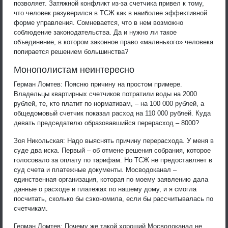
позволяет. Затяжной конфликт из-за счетчика привел к тому,
что человек разуверился в ТСЖ как в наиболее эффективной
форме управления. Сомневается, что в нем возможно
соблюдение законодательства. Да и нужно ли такое
объединение, в котором законное право «маленького» человека
попирается решением большинства?
Монополистам неинтересно
Герман Ломтев: Поясню причину на простом примере.
Владельцы квартирных счетчиков потратили воды на 2000
рублей, те, кто платит по нормативам, – на 100 000 рублей, а
общедомовый счетчик показал расход на 110 000 рублей. Куда
девать председателю образовавшийся перерасход – 8000?
Зоя Никольская: Надо выяснять причину перерасхода. У меня в
суде два иска. Первый – об отмене решения собрания, которое
голосовало за оплату по тарифам. Но ТСЖ не предоставляет в
суд счета и платежные документы. Мосводоканал –
единственная организация, которая по моему заявлению дала
данные о расходе и платежах по нашему дому, и я смогла
посчитать, сколько бы сэкономила, если бы рассчитывалась по
счетчикам.
Герман Ломтев: Почему же такой хороший Мосводоканал не