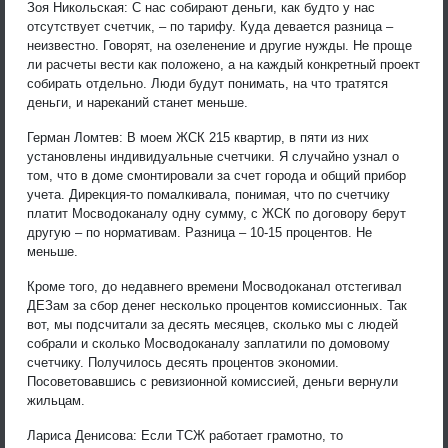
Зоя Никольская: С нас собирают деньги, как будто у нас
отсутствует счетчик, – по тарифу. Куда девается разница –
неизвестно. Говорят, на озеленение и другие нужды. Не проще
ли расчеты вести как положено, а на каждый конкретный проект
собирать отдельно. Люди будут понимать, на что тратятся
деньги, и нареканий станет меньше.
Герман Ломтев: В моем ЖСК 215 квартир, в пяти из них
установлены индивидуальные счетчики. Я случайно узнал о
том, что в доме смонтировали за счет города и общий прибор
учета. Дирекция-то помалкивала, понимая, что по счетчику
платит Мосводоканалу одну сумму, с ЖСК по договору берут
другую – по нормативам. Разница – 10-15 процентов. Не
меньше.
Кроме того, до недавнего времени Мосводоканал отстегивал
ДЕЗам за сбор денег несколько процентов комиссионных. Так
вот, мы подсчитали за десять месяцев, сколько мы с людей
собрали и сколько Мосводоканалу заплатили по домовому
счетчику. Получилось десять процентов экономии.
Посоветовавшись с ревизионной комиссией, деньги вернули
жильцам.
Лариса Денисова: Если ТСЖ работает грамотно, то