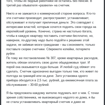
того, чтобы их бедные работники не остались без пенсии. В
третий раз обывателя «развели» на счетчик.
Никто и не заикается о коммерческой стороне вопроса. Кто-то
эти счетчики производит, распространяет, устанавливает,
обслуживает и получает приличные деньги. Это совпадает с
интересами властей, которым хочется поднять свои города на
европейский уровень. Конечно, страна не настолько богата,
чтобы в каждую квартиру поставить счетчики бесплатно, но,
наверное, по-другому надо было подойти к решению этой
задачи, не забивая мозги гражданам – вы сэкономите, только
поставьте скорее счетчики. Сбережете копейки, потеряете
рубли.
По тому же постановлению № 307, кроме квартирных расходов,
житель обязан оплатить свою долю общедомовых трат. И
порой она оказывается куда больше. И любой суд обяжет это
сделать. Счетчик однозначно выгоден только тем, кто живет по
полгода за границей или на даче. Зато установка одного
прибора обходится в 2,5 тыс. рублей, да ежемесячная плата за
обслуживание – 30-60 рублей.
Я бы предложила каждому жителю подумать вот о чем. С точки
зрения собственника, не выезжающего надолго из дома, я бы
не стала устанавливать квартирный счетчик и даже не