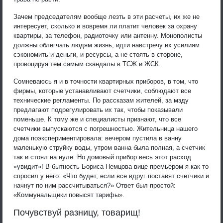
Зачем председателям вообще лезть в эти расчеты, их же не
интересует, сколько и вовремя ли платит человек за охрану
квартиры, за телефон, радиоточку или антенну. Монополисты
должны облегчать людям жизнь, идти навстречу их усилиям
сэкономить и деньги, и ресурсы, а не стоять в стороне,
провоцируя тем самым скандалы в ТСЖ и ЖСК.
Сомневаюсь я и в точности квартирных приборов, в том, что
фирмы, которые устанавливают счетчики, соблюдают все
технические регламенты. По рассказам жителей, за мзду
предлагают подрегулировать их так, чтобы показывали
поменьше. К тому же и специалисты признают, что все
счетчики выпускаются с погрешностью. Жительница нашего
дома поэкспериментировала: вечером пустила в ванну
маленькую струйку воды, утром ванна была полная, а счетчик
так и стоял на нуле. Но домовый прибор весь этот расход
«увидит»! В бытность Бориса Немцова вице-премьером я как-то
спросил у него: «Что будет, если все вдруг поставят счетчики и
начнут по ним рассчитываться?» Ответ был простой:
«Коммунальщики повысят тарифы».
Почувствуй разницу, товарищ!