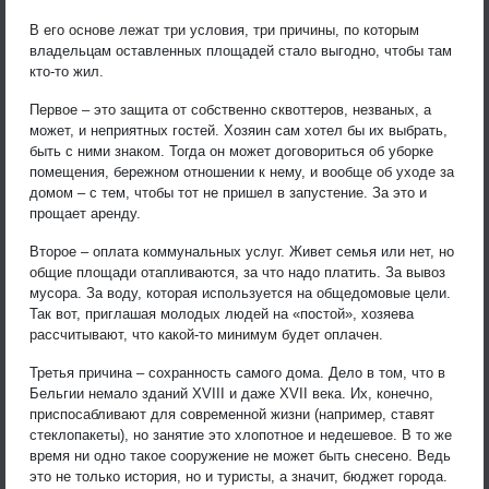
В его основе лежат три условия, три причины, по которым
владельцам оставленных площадей стало выгодно, чтобы там
кто-то жил.
Первое – это защита от собственно сквоттеров, незваных, а
может, и неприятных гостей. Хозяин сам хотел бы их выбрать,
быть с ними знаком. Тогда он может договориться об уборке
помещения, бережном отношении к нему, и вообще об уходе за
домом – с тем, чтобы тот не пришел в запустение. За это и
прощает аренду.
Второе – оплата коммунальных услуг. Живет семья или нет, но
общие площади отапливаются, за что надо платить. За вывоз
мусора. За воду, которая используется на общедомовые цели.
Так вот, приглашая молодых людей на «постой», хозяева
рассчитывают, что какой-то минимум будет оплачен.
Третья причина – сохранность самого дома. Дело в том, что в
Бельгии немало зданий XVIII и даже XVII века. Их, конечно,
приспосабливают для современной жизни (например, ставят
стеклопакеты), но занятие это хлопотное и недешевое. В то же
время ни одно такое сооружение не может быть снесено. Ведь
это не только история, но и туристы, а значит, бюджет города.