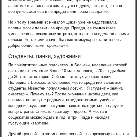
апартаменты. Так они и жили, душа в душу, пять лет, пока не
вернулись хозяева и не предъявили права на здание.
Но к тому времени все «взломщики» уже не бедствовали,
вполне могли платить за аренду. Правда, ее сумма была
уменьшена на ремонтные затраты, которые они сделали своими
силами. Но так или иначе, бывшие коммунары стали теперь
добропорядочными горожанами.
Студенты, панки, художники
По приблизительным подсчетам, в Бельгии, население которой
составляет немногим более 10 млн. человек, в 70-е годы было
до 30 тыс. сквоттеров. Сейчас – от двух до трех тысяч.
Половина в Брюсселе. Основное место среди них занимают
студенты. Известен популярный лозунг: «Я студент – значит,
сквоттер!». Почему так? После окончания школы дети, как
правило, не живут с родными, покидают семью: учебное
заведение, куда они поступают, может находиться на другом
конце страны. Снимать квартиру – дорого. А места в
общежитии можно ждать и год, и три. Тогда и находят
пустующие квартиры.
Другой группой – тоже многочисленной – по-прежнему остаются