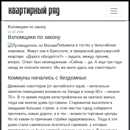
Взломщики по закону
21.02.2008
Взломщики по закону
Побывала в гостях у бельгийских
знакомых. Живут они в Брюсселе, в прекрасной двухъярусной
квартире. «Дорого обходится?» – задала, между прочим,
вопрос. Ответ был неожиданным: «Сейчас – да. А еще три года
назад не платили ничего. Мы же жили здесь как сквоттеры!»
Коммуны начались с бездомных
Движение сквоттеров (от английского squat – нелегально
занятое помещение) возникло на Западе в конце 60-х – начале
70-х. В то время людям катастрофически не хватало жилья,
тогда как многие дома пустовали. Старожилов выселяли в
ожидании больших строек: в этих местах город собирался
проложить новые дороги, а в тех – возвести торговые центры.
Но по каким-то причинам стройки задерживались. Тогда в эти
дома стали самовольно вселяться горожане, у которых