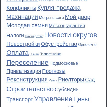
Купля-продажа
Конфликты
Махинации
Мой двор
Метры в сети
Молодая семья
Моссоцгарантия
Новости округов
Налоги
Наследство
Новостройки
Обустройство
Одно окно
Оплата
Паспортизация
Оценка
Переселение
Подмосковье
Приватизация
Прогнозы
Реконструкция
Риелторы
Сад
Рента
Строительство
Субсидии
Управление
Цены
Транспорт