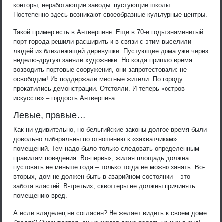
конторы, неработающие заводы, пустующие школы.
Постепенно здесь возникают своеобразные культурные центры.
Такой пример есть в Антверпене. Еще в 70-е годы знаменитый
порт города решили расширить и в связи с этим выселили
людей из близлежащей деревушки. Пустующие дома уже через
неделю-другую заняли художники. Но когда пришло время
возводить портовые сооружения, они запротестовали: не
освободим! Их поддержали местные жители. По городу
прокатились демонстрации. Отстояли. И теперь «остров
искусств» – гордость Антверпена.
Левые, правые…
Как ни удивительно, но бельгийские законы долгое время были
довольно либеральны по отношению к «захватчикам»
помещений. Тем надо было только следовать определенным
правилам поведения. Во-первых, жилая площадь должна
пустовать не меньше года – только тогда ее можно занять. Во-
вторых, дом не должен быть в аварийном состоянии – это
забота властей. В-третьих, сквоттеры не должны причинять
помещению вред.
А если владелец не согласен? Не желает видеть в своем доме