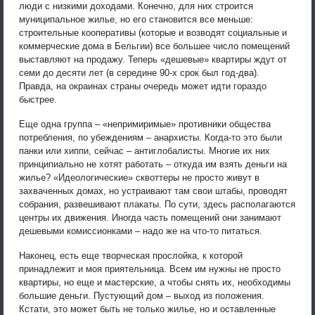
люди с низкими доходами. Конечно, для них строится
муниципальное жилье, но его становится все меньше:
строительные кооперативы (которые и возводят социальные и
коммерческие дома в Бельгии) все большее число помещений
выставляют на продажу. Теперь «дешевые» квартиры ждут от
семи до десяти лет (в середине 90-х срок был год-два).
Правда, на окраинах страны очередь может идти гораздо
быстрее.
Еще одна группа – «непримиримые» противники общества
потребления, по убеждениям – анархисты. Когда-то это были
панки или хиппи, сейчас – антиглобалисты. Многие их них
принципиально не хотят работать – откуда им взять деньги на
жилье? «Идеологические» сквоттеры не просто живут в
захваченных домах, но устраивают там свои штабы, проводят
собрания, развешивают плакаты. По сути, здесь располагаются
центры их движения. Иногда часть помещений они занимают
дешевыми комиссионками – надо же на что-то питаться.
Наконец, есть еще творческая прослойка, к которой
принадлежит и моя приятельница. Всем им нужны не просто
квартиры, но еще и мастерские, а чтобы снять их, необходимы
большие деньги. Пустующий дом – выход из положения.
Кстати, это может быть не только жилье, но и оставленные