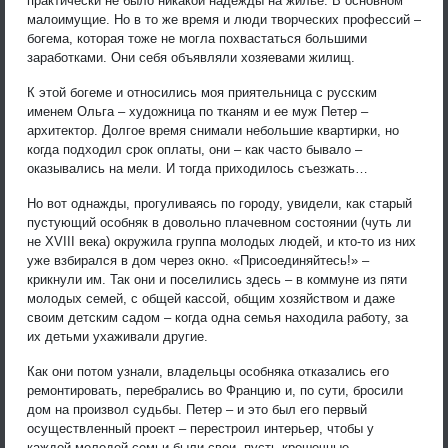
практически не было никакой надежды на жилье. В основном
малоимущие. Но в то же время и люди творческих профессий –
богема, которая тоже не могла похвастаться большими
заработками. Они себя объявляли хозяевами жилищ.
К этой богеме и относились моя приятельница с русским
именем Ольга – художница по тканям и ее муж Петер –
архитектор. Долгое время снимали небольшие квартирки, но
когда подходил срок оплаты, они – как часто бывало –
оказывались на мели. И тогда приходилось съезжать…
Но вот однажды, прогуливаясь по городу, увидели, как старый
пустующий особняк в довольно плачевном состоянии (чуть ли
не XVIII века) окружила группа молодых людей, и кто-то из них
уже взбирался в дом через окно. «Присоединяйтесь!» –
крикнули им. Так они и поселились здесь – в коммуне из пяти
молодых семей, с общей кассой, общим хозяйством и даже
своим детским садом – когда одна семья находила работу, за
их детьми ухаживали другие.
Как они потом узнали, владельцы особняка отказались его
ремонтировать, перебрались во Францию и, по сути, бросили
дом на произвол судьбы. Петер – и это был его первый
осуществленный проект – перестроил интерьер, чтобы у
каждой молодой семьи были свои, пусть крошечные,