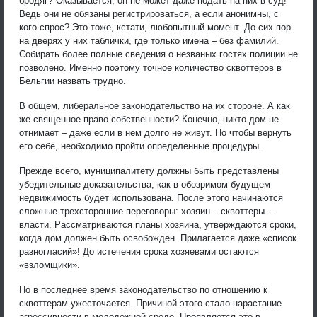
бродяг? Оказывается, он не может даже подать на них в суд!
Ведь они не обязаны регистрироваться, а если анонимны, с
кого спрос? Это тоже, кстати, любопытный момент. До сих пор
на дверях у них таблички, где только имена – без фамилий.
Собирать более полные сведения о незваных гостях полиции не
позволено. Именно поэтому точное количество сквоттеров в
Бельгии назвать трудно.
В общем, либеральное законодательство на их стороне. А как
же священное право собственности? Конечно, никто дом не
отнимает – даже если в нем долго не живут. Но чтобы вернуть
его себе, необходимо пройти определенные процедуры.
Прежде всего, муниципалитету должны быть представлены
убедительные доказательства, как в обозримом будущем
недвижимость будет использована. После этого начинаются
сложные трехсторонние переговоры: хозяин – сквоттеры –
власти. Рассматриваются планы хозяина, утверждаются сроки,
когда дом должен быть освобожден. Прилагается даже «список
разногласий»! До истечения срока хозяевами остаются
«взломщики».
Но в последнее время законодательство по отношению к
сквоттерам ужесточается. Причиной этого стало нарастание
агрессивности в молодежной среде. Проявляется это в