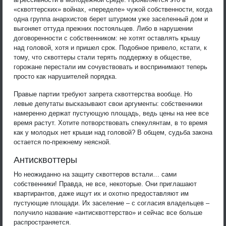
«сквоттерских» войнах, «переделе» чужой собственности, когда
одна группа анархистов берет штурмом уже заселенный дом и
выгоняет оттуда прежних постояльцев. Либо в нарушении
договоренности с собственником: не хотят оставлять крышу
над головой, хотя и пришел срок. Подобное привело, кстати, к
тому, что сквоттеры стали терять поддержку в обществе,
горожане перестали им сочувствовать и воспринимают теперь
просто как нарушителей порядка.
Правые партии требуют запрета сквоттерства вообще. Но
левые депутаты высказывают свои аргументы: собственники
намеренно держат пустующую площадь, ведь цены на нее все
время растут. Хотите потворствовать спекулянтам, в то время
как у молодых нет крыши над головой? В общем, судьба закона
остается по-прежнему неясной.
Антисквоттеры
Но неожиданно на защиту сквоттеров встали… сами
собственники! Правда, не все, некоторые. Они приглашают
квартирантов, даже ищут их и охотно предоставляют им
пустующие площади. Их заселение – с согласия владельцев –
получило название «антисквоттерство» и сейчас все больше
распространяется.