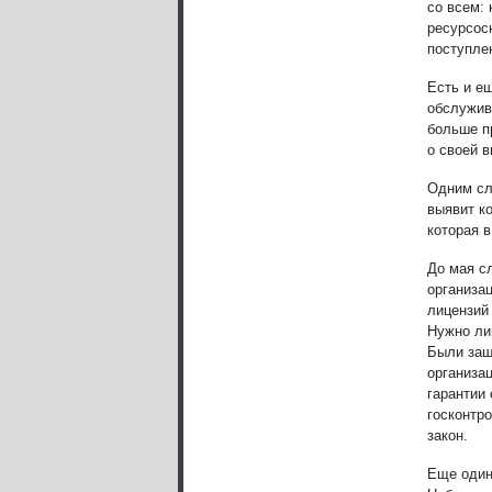
со всем:
ресурсос
поступлен
Есть и ещ
обслужив
больше п
о своей в
Одним сл
выявит ко
которая в
До мая с
организа
лицензий 
Нужно ли
Были защ
организа
гарантии
госконтр
закон.
Еще один