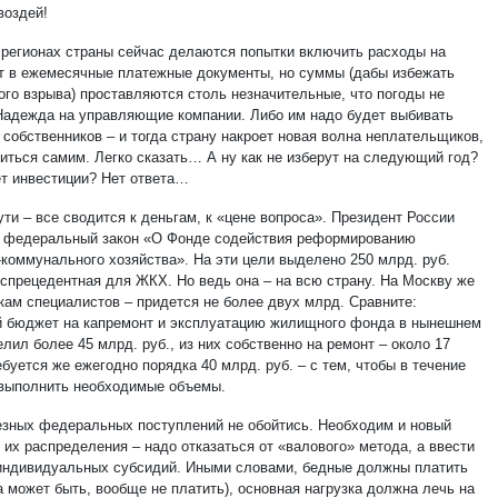
воздей!
 регионах страны сейчас делаются попытки включить расходы на
т в ежемесячные платежные документы, но суммы (дабы избежать
ого взрыва) проставляются столь незначительные, что погоды не
Надежда на управляющие компании. Либо им надо будет выбивать
 собственников – и тогда страну накроет новая волна неплательщиков,
титься самим. Легко сказать… А ну как не изберут на следующий год?
ет инвестиции? Нет ответа…
ути – все сводится к деньгам, к «цене вопроса». Президент России
 федеральный закон «О Фонде содействия реформированию
коммунального хозяйства». На эти цели выделено 250 млрд. руб.
спрецедентная для ЖКХ. Но ведь она – на всю страну. На Москву же
нкам специалистов – придется не более двух млрд. Сравните:
й бюджет на капремонт и эксплуатацию жилищного фонда в нынешнем
лил более 45 млрд. руб., из них собственно на ремонт – около 17
буется же ежегодно порядка 40 млрд. руб. – с тем, чтобы в течение
 выполнить необходимые объемы.
езных федеральных поступлений не обойтись. Необходим и новый
 их распределения – надо отказаться от «валового» метода, а ввести
индивидуальных субсидий. Иными словами, бедные должны платить
а может быть, вообще не платить), основная нагрузка должна лечь на