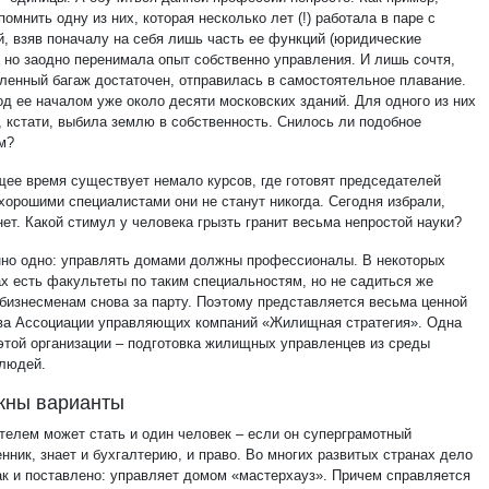
омнить одну из них, которая несколько лет (!) работала в паре с
й, взяв поначалу на себя лишь часть ее функций (юридические
, но заодно перенимала опыт собственно управления. И лишь сочтя,
пленный багаж достаточен, отправилась в самостоятельное плавание.
од ее началом уже около десяти московских зданий. Для одного из них
, кстати, выбила землю в собственность. Снилось ли подобное
м?
щее время существует немало курсов, где готовят председателей
хорошими специалистами они не станут никогда. Сегодня избрали,
нет. Какой стимул у человека грызть гранит весьма непростой науки?
но одно: управлять домами должны профессионалы. В некоторых
ах есть факультеты по таким специальностям, но не садиться же
бизнесменам снова за парту. Поэтому представляется весьма ценной
ва Ассоциации управляющих компаний «Жилищная стратегия». Одна
 этой организации – подготовка жилищных управленцев из среды
людей.
жны варианты
телем может стать и один человек – если он суперграмотный
нник, знает и бухгалтерию, и право. Во многих развитых странах дело
ак и поставлено: управляет домом «мастерхауз». Причем справляется