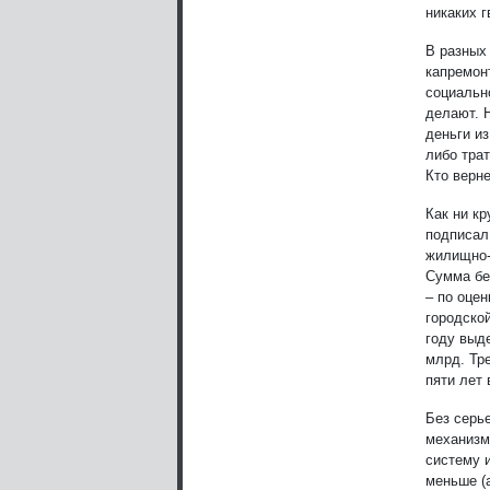
никаких г
В разных
капремон
социальн
делают. 
деньги из
либо тра
Кто верн
Как ни кр
подписал
жилищно-
Сумма бе
– по оце
городско
году выде
млрд. Тре
пяти лет
Без серь
механизм
систему 
меньше (