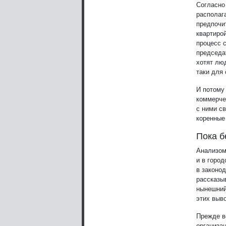
Согласно
располаг
предпочи
квартиро
процесс с
председа
хотят люд
таки для
И потому
коммерче
с ними с
коренные
Пока б
Анализом
и в горо
в законо
рассказы
нынешний
этих выв
Прежде в
организа