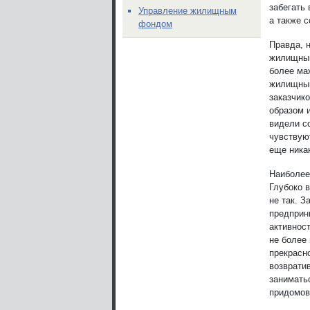
забегать
Управление жилищным
а также 
фондом
Правда, 
жилищным
более ма
жилищным
заказчико
образом и
видели со
чувствую
еще ника
Наиболее
Глубоко в
не так. З
предприн
активнос
не более 
прекрасн
возврати
занимать
придомово