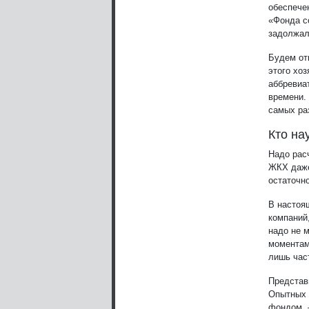
обеспече
«Фонда с
задолжал
Будем от
этого хо
аббревиа
времени. 
самых ра
Кто на
Надо рас
ЖКХ даже
остаточн
В настоя
компаний,
надо не 
моментам
лишь час
Представь
Опытных 
фондом, 