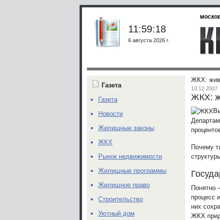
москов
11:59:18
6 августа 2026 г.
ЖКХ: жив
Газета
13.12.2007
ЖКХ: ж
Газета
Вы
Новости
Департам
Жилищные законы
проценто
ЖКХ
Почему т
структур
Рынок недвижимости
Жилищные программы
Госуда
Жилищное право
Понятно –
процесс и
Строительство
них сохра
Уютный дом
ЖКХ прид