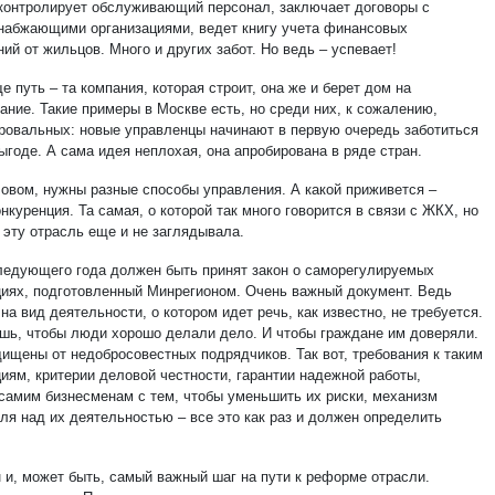
 контролирует обслуживающий персонал, заключает договоры с
набжающими организациями, ведет книгу учета финансовых
ий от жильцов. Много и других забот. Но ведь – успевает!
е путь – та компания, которая строит, она же и берет дом на
ание. Такие примеры в Москве есть, но среди них, к сожалению,
ровальных: новые управленцы начинают в первую очередь заботиться
ыгоде. А сама идея неплохая, она апробирована в ряде стран.
овом, нужны разные способы управления. А какой приживется –
нкуренция. Та самая, о которой так много говорится в связи с ЖКХ, но
 эту отрасль еще и не заглядывала.
ледующего года должен быть принят закон о саморегулируемых
циях, подготовленный Минрегионом. Очень важный документ. Ведь
на вид деятельности, о котором идет речь, как известно, не требуется.
шь, чтобы люди хорошо делали дело. И чтобы граждане им доверяли.
ищены от недобросовестных подрядчиков. Так вот, требования к таким
циям, критерии деловой честности, гарантии надежной работы,
 самим бизнесменам с тем, чтобы уменьшить их риски, механизм
оля над их деятельностью – все это как раз и должен определить
 и, может быть, самый важный шаг на пути к реформе отрасли.