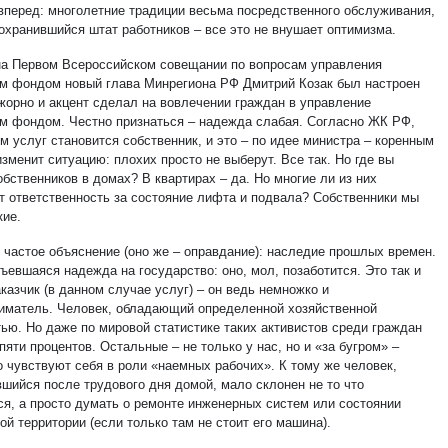
 вперед: многолетние традиции весьма посредственного обслуживания,
сохранившийся штат работников – все это не внушает оптимизма.
на Первом Всероссийском совещании по вопросам управления
 фондом новый глава Минрегиона РФ Дмитрий Козак был настроен
жорно и акцент сделал на вовлечении граждан в управление
 фондом. Честно признаться – надежда слабая. Согласно ЖК РФ,
м услуг становится собственник, и это – по идее министра – коренным
зменит ситуацию: плохих просто не выберут. Все так. Но где вы
бственников в домах? В квартирах – да. Но многие ли из них
т ответственность за состояние лифта и подвала? Собственники мы
кие.
 частое объяснение (оно же – оправдание): наследие прошлых времен.
ъевшаяся надежда на государство: оно, мол, позаботится. Это так и
аказчик (в данном случае услуг) – он ведь немножко и
иматель. Человек, обладающий определенной хозяйственной
тью. Но даже по мировой статистике таких активистов среди граждан
пяти процентов. Остальные – не только у нас, но и «за бугром» –
о чувствуют себя в роли «наемных рабочих». К тому же человек,
вшийся после трудового дня домой, мало склонен не то что
ся, а просто думать о ремонте инженерных систем или состоянии
й территории (если только там не стоит его машина).