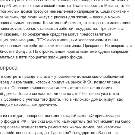
 приближаются к критической отметке. Если говорить о Москве, то 25–
нтов жилых домов требуют немедленного капремонта. Само понятие –
ое жилье», где люди живут с риском для жизни, – вообще можно
национальным позором. Капитальный ремонт, от которого отмахивались
 многих лет, сейчас становится заботой государства. При этом в ст.
Ф сказано, что бюджетные средства могут предоставляться
щим организациям, ТСЖ либо жилищным кооперативам и иным
зированным потребительским кооперативам. Прекрасно. Но покроют ли
ебности? Вряд ли. По строительным нормативам ежегодный капремонт
елаться в пяти процентах жилищного фонда.
опроса
те смотреть правде в глаза – управление домами малоприбыльный
 вряд ли компании, которые придут на рынок ЖКХ, позволят себе
траты. Основная финансовая тяжесть ляжет все же на самих
й домов. Только согласятся ли они на это? Не говоря уже о том –
? Особенно с учетом того факта, что в «плохих» домах живут, как
 люди с наименьшим достатком.
е из граждан, наверное, вспомнят старый закон «О приватизации
о фонда в РФ», где сказано, что наймодатель (на тот момент им было
тво) обязан осуществлять ремонт тех жилых домов, где квартиры
 в собственность граждан. Где же он? Государство обязано – и