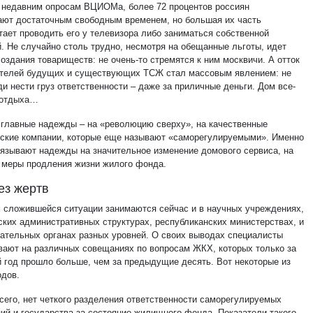
 недавним опросам ВЦИОМа, более 72 процентов россиян
ают достаточным свободным временем, но большая их часть
тает проводить его у телевизора либо заниматься собственной
й. Не случайно столь трудно, несмотря на обещанные льготы, идет
оздания товариществ: не очень-то стремятся к ним москвичи. А отток
телей будущих и существующих ТСЖ стал массовым явлением: не
и нести груз ответственности – даже за приличные деньги. Дом все-
 отдыха…
 главные надежды – на «революцию сверху», на качественные
ские компании, которые еще называют «саморегулируемыми». Именно
вязывают надежды на значительное изменение домового сервиса, на
 меры продления жизни жилого фонда.
ез жертв
 сложившейся ситуации занимаются сейчас и в научных учреждениях,
дских административных структурах, республиканских министерствах, и
дательных органах разных уровней. О своих выводах специалисты
вают на различных совещаниях по вопросам ЖКХ, которых только за
 год прошло больше, чем за предыдущие десять. Вот некоторые из
одов.
сего, нет четкого разделения ответственности саморегулируемых
ций и государства за состояние жилищного фонда. Показатели такого