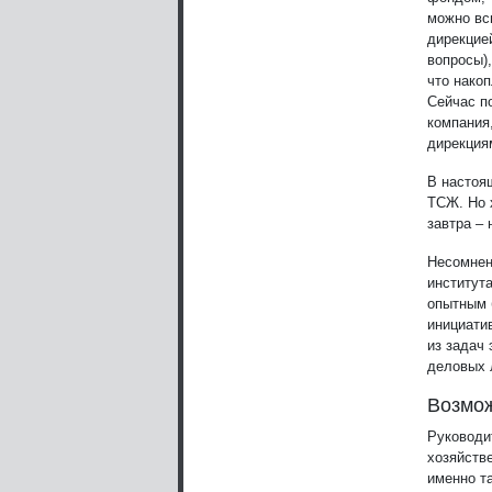
можно всп
дирекцие
вопросы)
что нако
Сейчас п
компания
дирекция
В настоя
ТСЖ. Но 
завтра – 
Несомнен
институт
опытным 
инициати
из задач
деловых 
Возмо
Руководи
хозяйстве
именно т