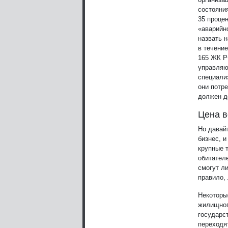
состояния
35 проце
«аварийн
назвать 
в течение
165 ЖК Р
управляю
специали
они потр
должен д
Цена в
Но давай
бизнес, и
крупные 
обитателе
смогут ли
правило,
Некоторы
жилищног
государс
переходят