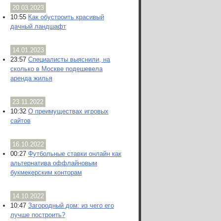
20.03.2023
10:55
Как обустроить красивый
дачный ландшафт
14.01.2023
23:57
Специалисты выяснили, на
сколько в Москве подешевела
аренда жилья
23.11.2022
10:32
О преимуществах игровых
сайтов
16.10.2022
00:27
Футбольные ставки онлайн как
альтернатива оффлайновым
букмекерским конторам
14.10.2022
10:47
Загородный дом: из чего его
лучше построить?