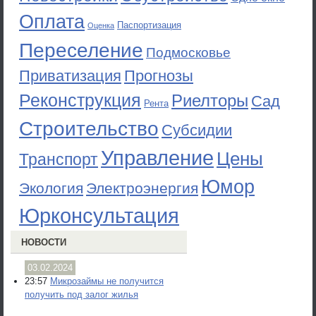
Оплата
Паспортизация
Оценка
Переселение
Подмосковье
Приватизация
Прогнозы
Реконструкция
Риелторы
Сад
Рента
Строительство
Субсидии
Управление
Цены
Транспорт
Юмор
Экология
Электроэнергия
Юрконсультация
НОВОСТИ
03.02.2024
23:57
Микрозаймы не получится
получить под залог жилья