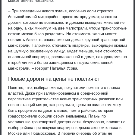
может влиять негативно.
– При возведении нового жилья, особенно если строится
большой жилой микрорайон, проектом предусматриваются
дороги, которые по возможности должны выводить жителей не
на одну, а как минимум на две магистрали, чтобы транспортные
потоки можно было разделить. На стоимость жилья может
повлиять близость расположения дома к крупной транспортной
магистрали. Например, стоимость квартиры, выходящей окнами
на шумную оживленную улицу, будет меньше, чем стоимость
аналогичной квартиры, расположенной в доме, находящемся на
второй линии и более защищенном от шума оживленной
магистрали, – говорит Наталья Усова.
Новые дороги на цены не повлияют
Понятно, что, выбирая жилье, покупатели помнят и о планах
властей. Даже при запланированном в среднесрочной
перспективе строительстве новых транспортных развязок или
новых станций метро, как результат, цены на жилье там могут
быть процентов на десять выше, чем в районах, которые
градостроители обошли своим вниманием. Планы по
увеличению транспортной доступности, безусловно, влияют на
выбор района при покупке квартиры в домах эконом-класса в
Москве или Подмосковье. В первую очередь об этом не