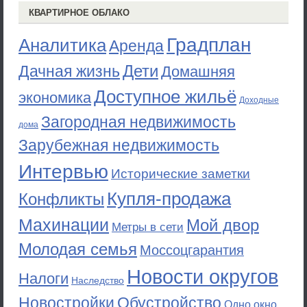
КВАРТИРНОЕ ОБЛАКО
Градплан
Аналитика
Аренда
Дети
Дачная жизнь
Домашняя
Доступное жильё
экономика
Доходные
Загородная недвижимость
дома
Зарубежная недвижимость
Интервью
Исторические заметки
Купля-продажа
Конфликты
Махинации
Мой двор
Метры в сети
Молодая семья
Моссоцгарантия
Новости округов
Налоги
Наследство
Новостройки
Обустройство
Одно окно