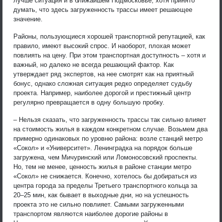
лучше ситуация и в ближайшем Подмосковье, хотя принято
думать, что здесь загруженность трассы имеет решающее
значение.
Районы, пользующиеся хорошей транспортной репутацией, как
правило, имеют высокий спрос. И наоборот, плохая может
повлиять на цену. При этом транспортная доступность – хотя и
важный, но далеко не всегда решающий фактор. Как
утверждает ряд экспертов, на нее смотрят как на приятный
бонус, однако сложная ситуация редко определяет судьбу
проекта. Например, наиболее дорогой и престижный центр
регулярно превращается в одну большую пробку.
– Нельзя сказать, что загруженность трассы так сильно влияет
на стоимость жилья в каждом конкретном случае. Возьмем два
примерно одинаковых по уровню района: возле станций метро
«Сокол» и «Университет». Ленинградка на порядок больше
загружена, чем Мичуринский или Ломоносовский проспекты.
Но, тем не менее, ценность жилья в районе станции метро
«Сокол» не снижается. Конечно, хотелось бы добираться из
центра города за пределы Третьего транспортного кольца за
20–25 мин, как бывает в выходные дни, но на успешность
проекта это не сильно повлияет. Самыми загруженными
транспортом являются наиболее дорогие районы в