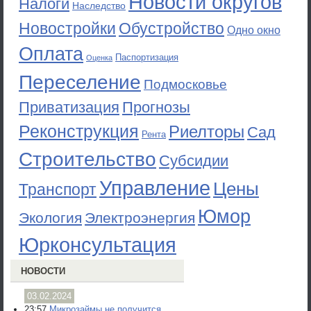
Новости округов
Налоги
Наследство
Новостройки
Обустройство
Одно окно
Оплата
Паспортизация
Оценка
Переселение
Подмосковье
Приватизация
Прогнозы
Реконструкция
Риелторы
Сад
Рента
Строительство
Субсидии
Управление
Цены
Транспорт
Юмор
Экология
Электроэнергия
Юрконсультация
НОВОСТИ
03.02.2024
23:57
Микрозаймы не получится