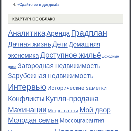
«Сдайте ее в детдом!»
КВАРТИРНОЕ ОБЛАКО
Градплан
Аналитика
Аренда
Дети
Дачная жизнь
Домашняя
Доступное жильё
экономика
Доходные
Загородная недвижимость
дома
Зарубежная недвижимость
Интервью
Исторические заметки
Купля-продажа
Конфликты
Махинации
Мой двор
Метры в сети
Молодая семья
Моссоцгарантия