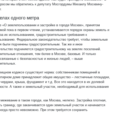
просом мы обратились к депутату Мосгордумы Михаилу Москвину-
у.
елах одного метра
не «О землепользовании и застройке в городе Москве», принятом
мой пока в первом чтении, устанавливаются порядок охраны земель и
 за их использованием, градостроительные требования к
ьзованию. Федеральное законодательство требует, чтобы земельные
я были подчинены градостроительным. Так же и иное
тельство подчиняется градостроительному на землях поселений.
оительные отношения, тем более в Москве, базовые. И только
 связанные с безопасностью и жизнью людей, – выше
оительных.
лищном кодексе существует норма: собственникам помещений в
ртирном доме принадлежит общее имущество – лестничные площадки,
чердаки, крыша, фундамент и т.д. Все это находится в их долевой
ности. А также и земельный участок, необходимый для использования
межевание в таком городе, как Москва, нелегко. Застройка плотная,
ь границу, где заканчивается один земельный участок и начинается
ногда просто невозможно. При этом требуется сохранить