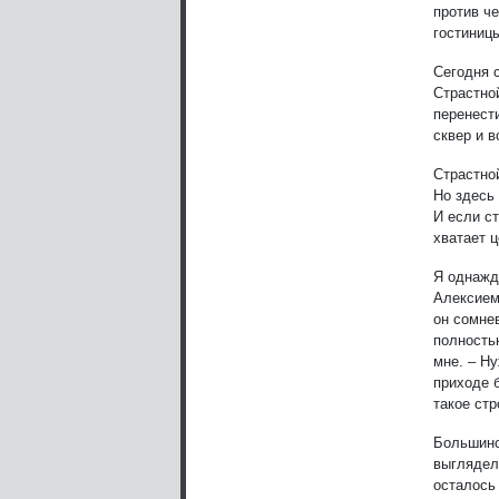
против ч
гостиниц
Сегодня 
Страстно
перенест
сквер и в
Страстно
Но здесь
И если ст
хватает ц
Я однажд
Алексием
он сомне
полность
мне. – Ну
приходе 
такое стр
Большинс
выглядел
осталось