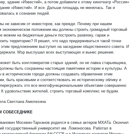
ер, здание «Известий», а потом добавили к этому кинотеатр «Россия»
здание «Известий». И все. Дальше площадь не менялась. Так и
овалась в сознании людей.
мы не зависим от инвесторов, как прежде. Почему при нашем
 экономическом положении мы должны строить громадный торговый
не можем на бюджетные деньги построить развязку, гараж и
роить территорию? Я решил, что надо придерживаться такой точки
С этим предложением выступил на заседании общественного совета. И
держали. Мэр выслушал всех выступающих и вынес решение.
 может быть конгломератом старых зданий, он не лавка старьевщика,
 должны быть сохранены настоящие памятники истории и культуры. А
ы в историческом городе должны создавать обрамление этим
ам, быть красивыми и соответствовать их историческому облику и
 перегружать это все многофункциональными объектами совершенно
. К удовольствию жителей, строить торговый комплекс не будем.
ела Светлана Амелехина
М СОБЕСЕДНИКЕ
ванович Москвин-Тарханов родился в семье актеров МХАТа. Окончил
ий государственный университет им. Ломоносова. Работал в
е молекулярной биологии АН СССР и в Институте развития Москвы.