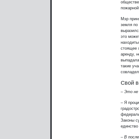
обществе
пожарной
Мэр прин
земля по
выразилс
это может
находить
стоящее 
аренду, н
выпадала
такие уч
совладель
Свой 
– Это не
– Я проци
градостр
федераль
Законы с
единство
– В посл