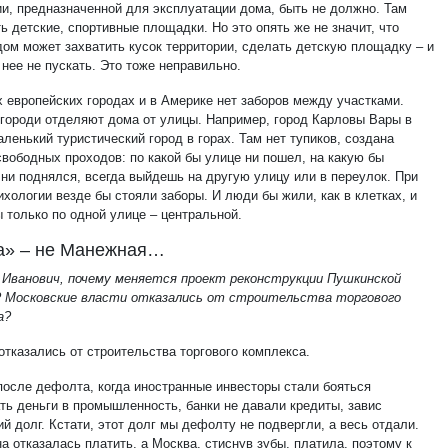
ии, предназначенной для эксплуатации дома, быть не должно. Там
ь детские, спортивные площадки. Но это опять же не значит, что
 дом может захватить кусок территории, сделать детскую площадку – и
 нее не пускать. Это тоже неправильно.
х европейских городах и в Америке нет заборов между участками.
городи отделяют дома от улицы. Например, город Карловы Вары в
ленький туристический город в горах. Там нет тупиков, создана
свободных проходов: по какой бы улице ни пошел, на какую бы
 ни поднялся, всегда выйдешь на другую улицу или в переулок. При
хологии везде бы стояли заборы. И люди бы жили, как в клетках, и
 только по одной улице – центральной.
а» – не Манежная…
 Иванович, почему меняется проект реконструкции Пушкинской
 Московские власти отказались от строительства торгового
а?
отказались от строительства торгового комплекса.
 после дефолта, когда иностранные инвесторы стали бояться
ть деньги в промышленность, банки не давали кредиты, завис
й долг. Кстати, этот долг мы дефолту не подвергли, а весь отдали.
а отказалась платить, а Москва, стиснув зубы, платила, поэтому к