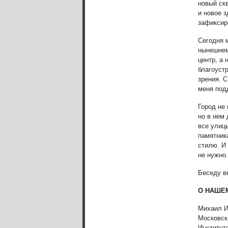
новый скв
и новое 
зафиксир
Сегодня 
нынешнем
центр, а 
благоуст
зрения. 
меня под
Город не
но в нем
все улиц
памятник
стилю. И
не нужно
Беседу в
О НАШЕ
Михаил И
Московск
Институт