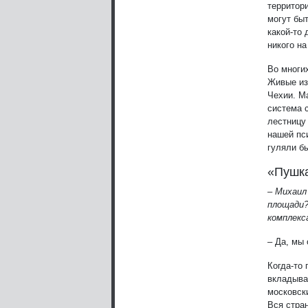
территор
могут быт
какой-то
никого на
Во многи
Живые из
Чехии. Ма
система 
лестницу
нашей пси
гуляли бы
«Пушк
– Михаил
площади?
комплекс
– Да, мы 
Когда-то
вкладыва
московски
Вся стран