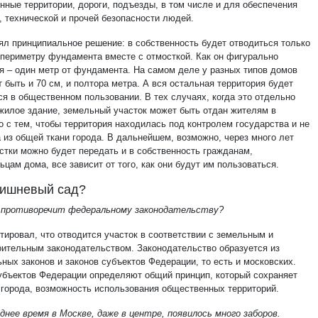
нные территории, дороги, подъезды, в том числе и для обеспечения
, технической и прочей безопасности людей.
ял принципиальное решение: в собственность будет отводиться только
 периметру фундамента вместе с отмосткой. Как он фигурально
я – один метр от фундамента. На самом деле у разных типов домов
 быть и 70 см, и полтора метра. А вся остальная территория будет
ся в общественном пользовании. В тех случаях, когда это отдельно
жилое здание, земельный участок может быть отдан жителям в
о с тем, чтобы территория находилась под контролем государства и не
 из общей ткани города. В дальнейшем, возможно, через много лет
астки можно будет передать и в собственность гражданам,
цам дома, все зависит от того, как они будут им пользоваться.
вишневый сад?
 противоречит федеральному законодательству?
тировал, что отводится участок в соответствии с земельным и
оительным законодательством. Законодательство образуется из
ных законов и законов субъектов Федерации, то есть и московских.
убъектов Федерации определяют общий принцип, который сохраняет
 города, возможность использования общественных территорий.
еднее время в Москве, даже в центре, появилось много заборов.