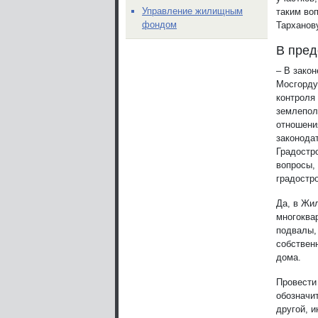
Управление жилищным
таким во
фондом
Тарханов
В пред
– В зако
Мосгорду
контроля
землепол
отношени
законода
Градостр
вопросы,
градостр
Да, в Жи
многоква
подвалы, 
собствен
дома.
Провести 
обозначит
другой, и