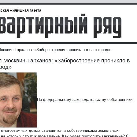
ская жилищная газета
осквин-Тарханов: «Заборостроение проникло в наш город»
 Москвин-Тарханов: «Заборостроение проникло в
род»
По федеральному законодательству собственники
в многоэтажных домах становятся и собственниками земельных
, на которых стоит жилое здание. Как будет проходить межевание? С