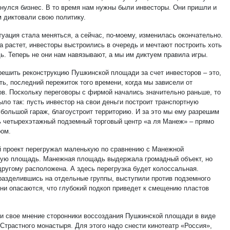
рнулся бизнес. В то время нам нужны были инвесторы. Они пришли и
м диктовали свою политику.
туация стала меняться, а сейчас, по-моему, изменилась окончательно.
а растет, инвесторы выстроились в очередь и мечтают построить хоть
ь. Теперь не они нам навязывают, а мы им диктуем правила игры.
решить реконструкцию Пушкинской площади за счет инвесторов – это,
ть, последний пережиток того времени, когда мы зависели от
ов. Поскольку переговоры с фирмой начались значительно раньше, то
ыло так: пусть инвестор на свои деньги построит транспортную
, большой гараж, благоустроит территорию. И за это мы ему разрешим
ь четырехэтажный подземный торговый центр «а ля Манеж» – прямо
ром.
 проект перегружал маленькую по сравнению с Манежной
ую площадь. Манежная площадь выдержала громадный объект, но
-другому расположена. А здесь перегрузка будет колоссальная.
разделившись на отдельные группы, выступили против подземного
Они опасаются, что глубокий подкоп приведет к смещению пластов
и свое мнение сторонники воссоздания Пушкинской площади в виде
Страстного монастыря. Для этого надо снести кинотеатр «Россия»,