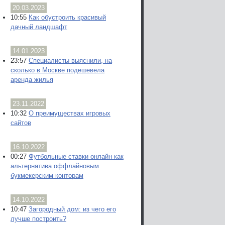
20.03.2023
10:55
Как обустроить красивый
дачный ландшафт
14.01.2023
23:57
Специалисты выяснили, на
сколько в Москве подешевела
аренда жилья
23.11.2022
10:32
О преимуществах игровых
сайтов
16.10.2022
00:27
Футбольные ставки онлайн как
альтернатива оффлайновым
букмекерским конторам
14.10.2022
10:47
Загородный дом: из чего его
лучше построить?