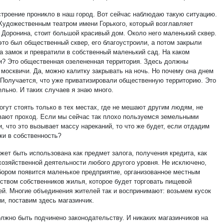
строение проникло в наш город. Вот сейчас наблюдаю такую ситуацию.
Художественным театром имени Горького, который возглавляет
 Доронина, стоит большой красивый дом. Около него маленький сквер.
это был общественный сквер, его благоустроили, а потом закрыли
на замок и превратили в собственный маленький сад. На каком
и? Это общественная озелененная территория. Здесь должны
 москвичи. Да, можно калитку закрывать на ночь. Но почему она днем
 Получается, что уже приватизировали общественную территорию. Это
льно. И таких случаев я знаю много.
огут стоять только в тех местах, где не мешают другим людям, не
вают проход. Если мы сейчас так плохо пользуемся земельными
, что это вызывает массу нареканий, то что же будет, если отдадим
ки в собственность?
жет быть использована как предмет залога, получения кредита, как
хозяйственной деятельности любого другого уровня. Не исключено,
абором появится маленькое предприятие, организованное местным
ством собственников жилья, которое будет торговать пищевой
ей. Многие объединения жителей так и воспринимают: возьмем кусок
и, поставим здесь магазинчик.
олжно быть подчинено законодательству. И никаких магазинчиков на