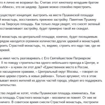
его я лично не возражал бы. Считаю этот кинотеатр младшим братом
ы «Минск», это не шедевр. Здание можно спокойно перестроить.
существует концепция: выстроить на месте Пушкинской площади
й монастырь, восстановить прежнюю застройку. Памятник Пушкину
и на Тверскую площадь. Как только люди увидят, что сносят зеленый
осстанавливают застройку, будет примерно такой же скандал.
й монастырь на центральной площади, конечно, будет посещаемым.
 рядом находится огромное количество других церквей и монастырей.
роить Страстной монастырь, то, видимо, строить его надо там, где не
ерквей.
ы имел честь разговаривать с Его Святейшеством Патриархом
 II по поводу строительства одного небольшого прихода в Центре, и
вался – а нужен ли этот дом? «Единственное место в России,
ю насыщенное храмами, – Центральный округ Москвы, – говорил он
жно церкви строить в новых районах». Только аргумент, что в этом
бывает много жителей из других частей города, убедил его поддержать
оительство.
тво людей не хотят, чтобы Пушкинская площадь изменилась. Как
а площадь Страстного монастыря – москвичи не помнят. От нее не
 ничего. В советское время снесли Страстной монастырь, построили