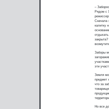
– Заборо
Рядом с 
режиссер
Сначала 
калитку 
основани
отдыхать
закрыта?
возмутите
Заборы м
загоражи
участками
эти участ
Земля мо
предмет 
что за з
товарище
продукци
территори
Но все д