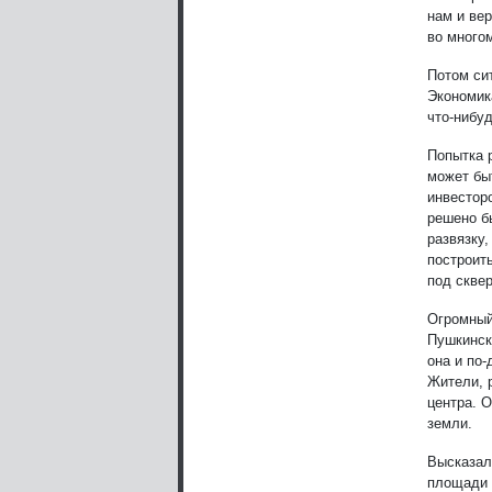
нам и ве
во много
Потом си
Экономик
что-нибуд
Попытка 
может бы
инвестор
решено б
развязку
построит
под скве
Огромный
Пушкинск
она и по
Жители, 
центра. 
земли.
Высказал
площади 