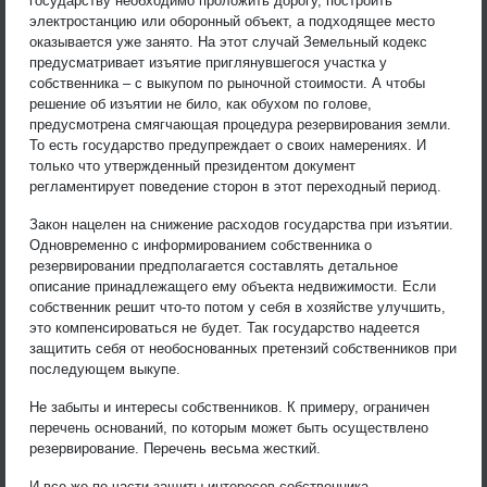
государству необходимо проложить дорогу, построить
электростанцию или оборонный объект, а подходящее место
оказывается уже занято. На этот случай Земельный кодекс
предусматривает изъятие приглянувшегося участка у
собственника – с выкупом по рыночной стоимости. А чтобы
решение об изъятии не било, как обухом по голове,
предусмотрена смягчающая процедура резервирования земли.
То есть государство предупреждает о своих намерениях. И
только что утвержденный президентом документ
регламентирует поведение сторон в этот переходный период.
Закон нацелен на снижение расходов государства при изъятии.
Одновременно с информированием собственника о
резервировании предполагается составлять детальное
описание принадлежащего ему объекта недвижимости. Если
собственник решит что-то потом у себя в хозяйстве улучшить,
это компенсироваться не будет. Так государство надеется
защитить себя от необоснованных претензий собственников при
последующем выкупе.
Не забыты и интересы собственников. К примеру, ограничен
перечень оснований, по которым может быть осуществлено
резервирование. Перечень весьма жесткий.
И все же по части защиты интересов собственника