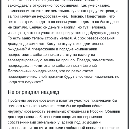
законодатель откровенно поскромничал. Как уже сказано,
компенсация за изъятие земельного участка предусмотрена, а
за причиняемые неудобства – нет. Поясню. Представим, что
некто построил когда-то на своем участке дом, а на баню денег
не хватило. Сейчас он деньги накопил, но тут человека
извещают, что его участок резервируется под будущую дорогу.
То есть баню теперь строить нельзя. А срок резервирования
доходит до семи лет. Кому по вкусу такое длительное
ожидание? А предложение в порядке компенсации
предоставить собственникам льготу по налогу на
зарезервированную землю не прошло. Правда, заместитель
председателя комитета по собственности Евгений
Богомольный обнадеживает, что по результатам
правоприменительной практики будут вноситься изменения, но
когда это случится?
Не оправдал надежд
Проблемы резервирования и изъятия участков привлекали бы
намного меньше внимания, если бы не крайняя общая
неурегулированность земельных отношений в России. Объявив
два года назад собственников квартир одновременно
собственниками земельных участков под их домами,
законодатели, по сути, затеяли глобальный передел городских