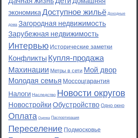
Дети
Дачная жизнь
Домашняя
Доступное жильё
экономика
Доходные
Загородная недвижимость
дома
Зарубежная недвижимость
Интервью
Исторические заметки
Купля-продажа
Конфликты
Махинации
Мой двор
Метры в сети
Молодая семья
Моссоцгарантия
Новости округов
Налоги
Наследство
Новостройки
Обустройство
Одно окно
Оплата
Паспортизация
Оценка
Переселение
Подмосковье