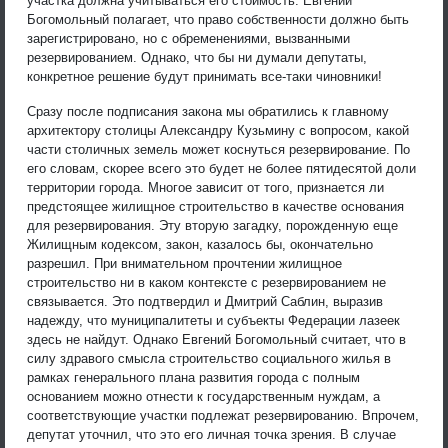
участка должна учитываться его стоимость. Евгений
Богомольный полагает, что право собственности должно быть
зарегистрировано, но с обременениями, вызванными
резервированием. Однако, что бы ни думали депутаты,
конкретное решение будут принимать все-таки чиновники!
Сразу после подписания закона мы обратились к главному
архитектору столицы Александру Кузьмину с вопросом, какой
части столичных земель может коснуться резервирование. По
его словам, скорее всего это будет не более пятидесятой доли
территории города. Многое зависит от того, признается ли
предстоящее жилищное строительство в качестве основания
для резервирования. Эту вторую загадку, порожденную еще
Жилищным кодексом, закон, казалось бы, окончательно
разрешил. При внимательном прочтении жилищное
строительство ни в каком контексте с резервированием не
связывается. Это подтвердил и Дмитрий Саблин, выразив
надежду, что муниципалитеты и субъекты Федерации лазеек
здесь не найдут. Однако Евгений Богомольный считает, что в
силу здравого смысла строительство социального жилья в
рамках генерального плана развития города с полным
основанием можно отнести к государственным нуждам, а
соответствующие участки подлежат резервированию. Впрочем,
депутат уточнил, что это его личная точка зрения. В случае