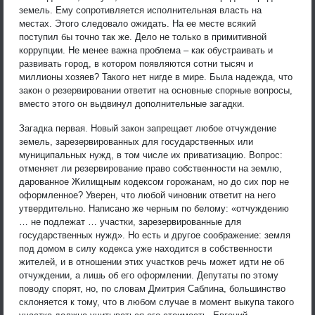
земель. Ему сопротивляется исполнительная власть на
местах. Этого следовало ожидать. На ее месте всякий
поступил бы точно так же. Дело не только в примитивной
коррупции. Не менее важна проблема – как обустраивать и
развивать город, в котором появляются сотни тысяч и
миллионы хозяев? Такого нет нигде в мире. Была надежда, что
закон о резервировании ответит на основные спорные вопросы,
вместо этого он выдвинул дополнительные загадки.
Загадка первая. Новый закон запрещает любое отчуждение
земель, зарезервированных для государственных или
муниципальных нужд, в том числе их приватизацию. Вопрос:
отменяет ли резервирование право собственности на землю,
дарованное Жилищным кодексом горожанам, но до сих пор не
оформленное? Уверен, что любой чиновник ответит на него
утвердительно. Написано же черным по белому: «отчуждению
… не подлежат … участки, зарезервированные для
государственных нужд». Но есть и другое соображение: земля
под домом в силу кодекса уже находится в собственности
жителей, и в отношении этих участков речь может идти не об
отчуждении, а лишь об его оформлении. Депутаты по этому
поводу спорят, но, по словам Дмитрия Саблина, большинство
склоняется к тому, что в любом случае в момент выкупа такого