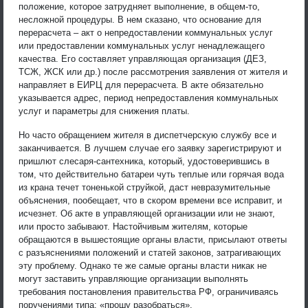
положение, которое затрудняет выполнение, в общем-то,
несложной процедуры. В нем сказано, что основание для
перерасчета – акт о непредоставлении коммунальных услуг
или предоставлении коммунальных услуг ненадлежащего
качества. Его составляет управляющая организация (ДЕЗ,
ТСЖ, ЖСК или др.) после рассмотрения заявления от жителя и
направляет в ЕИРЦ для перерасчета. В акте обязательно
указывается адрес, период непредоставления коммунальных
услуг и параметры для снижения платы.
Но часто обращением жителя в диспетчерскую службу все и
заканчивается. В лучшем случае его заявку зарегистрируют и
пришлют слесаря-сантехника, который, удостоверившись в
том, что действительно батареи чуть теплые или горячая вода
из крана течет тоненькой струйкой, даст невразумительные
объяснения, пообещает, что в скором времени все исправит, и
исчезнет. Об акте в управляющей организации или не знают,
или просто забывают. Настойчивым жителям, которые
обращаются в вышестоящие органы власти, присылают ответы
с разъяснениями положений и статей законов, затрагивающих
эту проблему. Однако те же самые органы власти никак не
могут заставить управляющие организации выполнять
требования постановления правительства РФ, ограничиваясь
поручениями типа: «прошу разобраться».