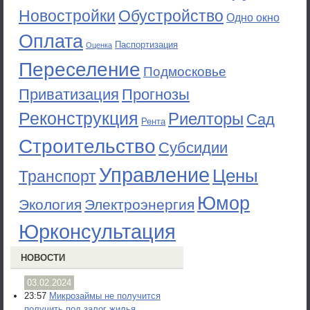
Новостройки
Обустройство
Одно окно
Оплата
Паспортизация
Оценка
Переселение
Подмосковье
Приватизация
Прогнозы
Реконструкция
Риелторы
Сад
Рента
Строительство
Субсидии
Управление
Цены
Транспорт
Юмор
Экология
Электроэнергия
Юрконсультация
НОВОСТИ
03.02.2024
23:57
Микрозаймы не получится
получить под залог жилья