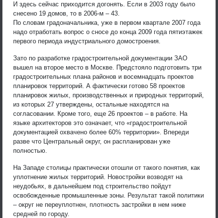
И здесь сейчас приходится догонять. Если в 2003 году было
снесено 19 домов, то в 2006-м – 43.
По словам градоначальника, уже в первом квартале 2007 года
надо отработать вопрос о сносе до конца 2009 года пятиэтажек
первого периода индустриального домостроения.
Зато по разработке градостроительной документации ЗАО
вышел на второе место в Москве. Предстояло подготовить три
градостроительных плана районов и восемнадцать проектов
планировок территорий. А фактически готово 58 проектов
планировок жилых, производственных и природных территорий,
из которых 27 утверждены, остальные находятся на
согласовании. Кроме того, еще 26 проектов – в работе. На
языке архитекторов это означает, что «градостроительной
документацией охвачено более 60% территории». Впереди
разве что Центральный округ, он распланирован уже
полностью.
На Западе столицы практически отошли от такого понятия, как
уплотнение жилых территорий. Новостройки возводят на
неудобьях, в дальнейшем под строительство пойдут
освобожденные промышленные зоны. Результат такой политики
– округ не переуплотнен, плотность застройки в нем ниже
средней по городу.