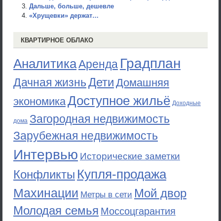
Дальше, больше, дешевле
«Хрущевки» держат…
КВАРТИРНОЕ ОБЛАКО
Градплан
Аналитика
Аренда
Дети
Дачная жизнь
Домашняя
Доступное жильё
экономика
Доходные
Загородная недвижимость
дома
Зарубежная недвижимость
Интервью
Исторические заметки
Купля-продажа
Конфликты
Махинации
Мой двор
Метры в сети
Молодая семья
Моссоцгарантия