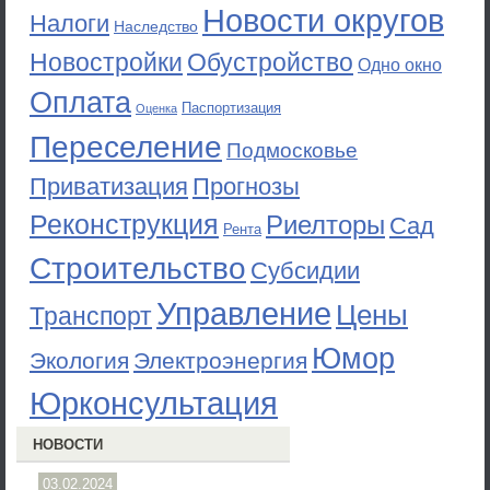
Новости округов
Налоги
Наследство
Новостройки
Обустройство
Одно окно
Оплата
Паспортизация
Оценка
Переселение
Подмосковье
Приватизация
Прогнозы
Реконструкция
Риелторы
Сад
Рента
Строительство
Субсидии
Управление
Цены
Транспорт
Юмор
Экология
Электроэнергия
Юрконсультация
НОВОСТИ
03.02.2024