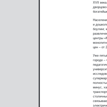
XVII век
дворцово
богатейш
Населени
и дошкол
боулинг,
развлечен
центры «
монолитн
цен – от 
Уже пяты
городе –
педагоги
универси
исследов
супермар
полность
минус, х
транспор
столичны
связываю
электрич