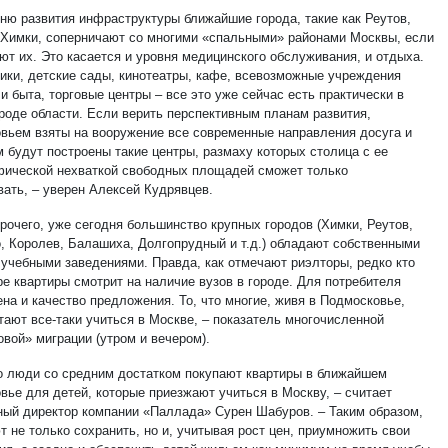
вню развития инфраструктуры ближайшие города, такие как Реутов,
Химки, соперничают со многими «спальными» районами Москвы, если
ют их. Это касается и уровня медицинского обслуживания, и отдыха.
ики, детские сады, кинотеатры, кафе, всевозможные учреждения
и быта, торговые центры – все это уже сейчас есть практически в
роде области. Если верить перспективным планам развития,
вьем взяты на вооружение все современные направления досуга и
м будут построены такие центры, размаху которых столица с ее
фической нехваткой свободных площадей сможет только
вать, – уверен Алексей Кудрявцев.
рочего, уже сегодня большинство крупных городов (Химки, Реутов,
, Королев, Балашиха, Долгопрудный и т.д.) обладают собственными
учебными заведениями. Правда, как отмечают риэлторы, редко кто
ре квартиры смотрит на наличие вузов в городе. Для потребителя
на и качество предложения. То, что многие, живя в Подмосковье,
тают все-таки учиться в Москве, – показатель многочисленной
овой» миграции (утром и вечером).
о люди со средним достатком покупают квартиры в ближайшем
вье для детей, которые приезжают учиться в Москву, – считает
ный директор компании «Паллада» Сурен Шабуров. – Таким образом,
 не только сохранить, но и, учитывая рост цен, приумножить свои