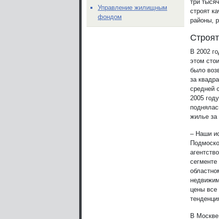
три тыся
Управление жилищным
строят к
фондом
районы, 
Строят
В 2002 го
этом сто
было воз
за квадра
средней 
2005 году
поднялас
жилье за
– Наши и
Подмоско
агентств
сегменте
областно
недвижимо
цены все 
тенденци
В Москве