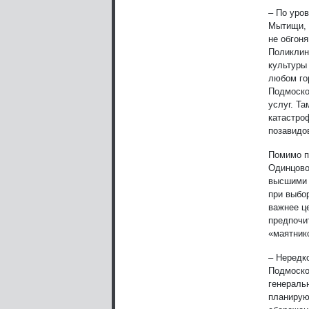
– По уро
Мытищи, 
не обгоня
Поликлин
культуры 
любом го
Подмоско
услуг. Та
катастро
позавидо
Помимо п
Одинцово
высшими 
при выбо
важнее це
предпочи
«маятник
– Нередк
Подмоско
генераль
планируют