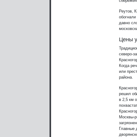
сбережен
Реутов, 
обогнали
давно сл
московск
Цены у
Традицио
северо-за
Красного
Когда реч
или прес
района.
Красного
решил об
в 2,5 км
похвастат
Красного
Москвы-р
загрязне
Главные 
дворянск