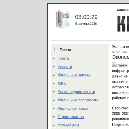
москов
08:00:29
6 августа 2026 г.
Эконом-к
Газета
01.02.2007
Эконом
Газета
Новости
инфрастр
Жилищные законы
давно не
эконом-к
ЖКХ
устремля
Рынок недвижимости
ниже мос
районах г
Жилищные программы
Строител
Жилищное право
2000–200
Строительство
решившие
Подмоско
Уютный дом