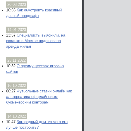
20.03.2023
10:55
Как обустроить красивый
дачный ландшафт
14.01.2023
23:57
Специалисты выяснили, на
сколько в Москве подешевела
аренда жилья
23.11.2022
10:32
О преимуществах игровых
сайтов
16.10.2022
00:27
Футбольные ставки онлайн как
альтернатива оффлайновым
букмекерским конторам
14.10.2022
10:47
Загородный дом: из чего его
лучше построить?