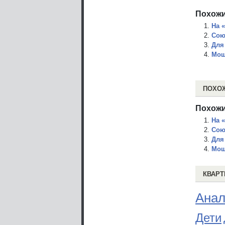
Похожи
На 
Сою
Для
Мош
ПОХО
Похожи
На 
Сою
Для
Мош
КВАРТ
Анал
Дети