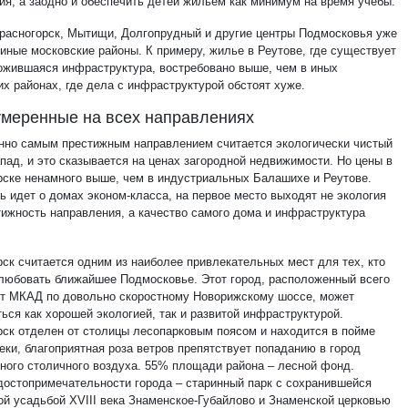
ия, а заодно и обеспечить детей жильем как минимум на время учебы.
Красногорск, Мытищи, Долгопрудный и другие центры Подмосковья уже
 иные московские районы. К примеру, жилье в Реутове, где существует
ожившаяся инфраструктура, востребовано выше, чем в иных
их районах, где дела с инфраструктурой обстоят хуже.
меренные на всех направлениях
нно самым престижным направлением считается экологически чистый
пад, и это сказывается на ценах загородной недвижимости. Но цены в
рске ненамного выше, чем в индустриальных Балашихе и Реутове.
ь идет о домах эконом-класса, на первое место выходят не экология
тижность направления, а качество самого дома и инфраструктура
рск считается одним из наиболее привлекательных мест для тех, кто
любовать ближайшее Подмосковье. Этот город, расположенный всего
 от МКАД по довольно скоростному Новорижскому шоссе, может
ься как хорошей экологией, так и развитой инфраструктурой.
рск отделен от столицы лесопарковым поясом и находится в пойме
еки, благоприятная роза ветров препятствует попаданию в город
нного столичного воздуха. 55% площади района – лесной фонд.
достопримечательности города – старинный парк с сохранившейся
ой усадьбой XVIII века Знаменское-Губайлово и Знаменской церковью