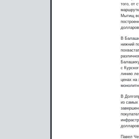
того, от
маршрутки
Мытищ вс
построен
долларов
В Балаши
нижний по
похваста
различно
Балашиху
с Курског
линию лег
ценах на
монолитн
В Долгоп
из самых
завершен
покупате
инфрастр
долларов
Павел Ч