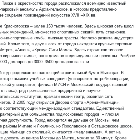
а. Также в окрестностях города расположился всемирно известный
-парковый ансамбль Архангельское, в котором представлено
ее собрание произведений искусства XVIII–XIX вв.
е Красногорска – более 150 тысяч человек. Здесь широкая сеть школ
ьных учреждений, множество спортивных секций, пять стадионов,
 конно-спортивные клубы, лыжные трассы. Неплохо развита индустрия
ий. Кроме того, в двух шагах от города находятся крупные торговые
Метро», «Ашан», «Крокус Сити Молл». Здесь строят как типовое
о-кирпичное жилье, так и дома по индивидуальным проектам. Разброс
2000 долларов до 3000–3500 долларов за кв. м.
й год продолжается настоящий строительный бум в Мытищах. В
 четыре высших учебных заведения (университет потребкооперации,
ческий университет, филиал МИСИ и Московский государственный
тет леса), ряд промышленных предприятий и научно-
ательских институтов, драматический театр, развитая сеть
кетов. В 2005 году открылся Дворец спорта «Арена–Мытищи»,
ю соответствующий международным стандартам. Единственный
арактерный для большинства подмосковных городов, – плохая
тная доступность. Город находится не дальше от Москвы, чем
е районы Митино и Люблино, но Ярославское и Осташковское шоссе,
щие Мытищи со столицей, считаются «медленными». А вот на
ке доехать из центра Москвы до Мытищ можно за 30 минут. Кроме