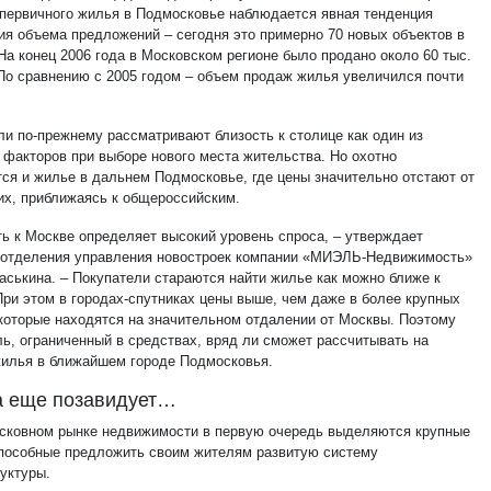
 первичного жилья в Подмосковье наблюдается явная тенденция
ия объема предложений – сегодня это примерно 70 новых объектов в
На конец 2006 года в Московском регионе было продано около 60 тыс.
 По сравнению с 2005 годом – объем продаж жилья увеличился почти
ли по-прежнему рассматривают близость к столице как один из
 факторов при выборе нового места жительства. Но охотно
тся и жилье в дальнем Подмосковье, где цены значительно отстают от
их, приближаясь к общероссийским.
ть к Москве определяет высокий уровень спроса, – утверждает
 отделения управления новостроек компании «МИЭЛЬ-Недвижимость»
аськина. – Покупатели стараются найти жилье как можно ближе к
При этом в городах-спутниках цены выше, чем даже в более крупных
 которые находятся на значительном отдалении от Москвы. Поэтому
ль, ограниченный в средствах, вряд ли сможет рассчитывать на
жилья в ближайшем городе Подмосковья.
а еще позавидует…
сковном рынке недвижимости в первую очередь выделяются крупные
способные предложить своим жителям развитую систему
уктуры.