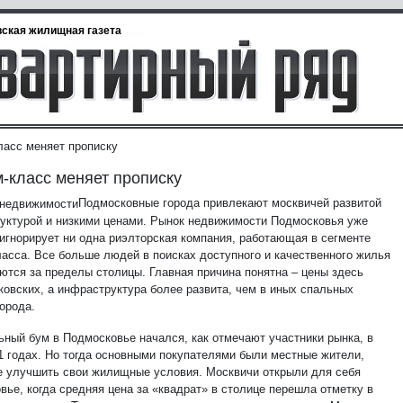
ская жилищная газета
ласс меняет прописку
-класс меняет прописку
Подмосковные города привлекают москвичей развитой
уктурой и низкими ценами. Рынок недвижимости Подмосковья уже
 игнорирует ни одна риэлторская компания, работающая в сегменте
ласса. Все больше людей в поисках доступного и качественного жилья
ются за пределы столицы. Главная причина понятна – цены здесь
ковских, а инфраструктура более развита, чем в иных спальных
орода.
ьный бум в Подмосковье начался, как отмечают участники рынка, в
1 годах. Но тогда основными покупателями были местные жители,
 улучшить свои жилищные условия. Москвичи открыли для себя
вье, когда средняя цена за «квадрат» в столице перешла отметку в