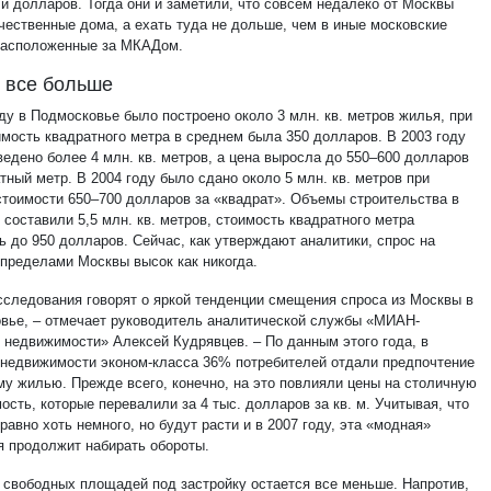
чи долларов. Тогда они и заметили, что совсем недалеко от Москвы
ачественные дома, а ехать туда не дольше, чем в иные московские
расположенные за МКАДом.
 все больше
ду в Подмосковье было построено около 3 млн. кв. метров жилья, при
имость квадратного метра в среднем была 350 долларов. В 2003 году
ведено более 4 млн. кв. метров, а цена выросла до 550–600 долларов
тный метр. В 2004 году было сдано около 5 млн. кв. метров при
стоимости 650–700 долларов за «квадрат». Объемы строительства в
 составили 5,5 млн. кв. метров, стоимость квадратного метра
ь до 950 долларов. Сейчас, как утверждают аналитики, спрос на
 пределами Москвы высок как никогда.
сследования говорят о яркой тенденции смещения спроса из Москвы в
вье, – отмечает руководитель аналитической службы «МИАН-
о недвижимости» Алексей Кудрявцев. – По данным этого года, в
 недвижимости эконом-класса 36% потребителей отдали предпочтение
му жилью. Прежде всего, конечно, на это повлияли цены на столичную
сть, которые перевалили за 4 тыс. долларов за кв. м. Учитывая, что
равно хоть немного, но будут расти и в 2007 году, эта «модная»
я продолжит набирать обороты.
 свободных площадей под застройку остается все меньше. Напротив,