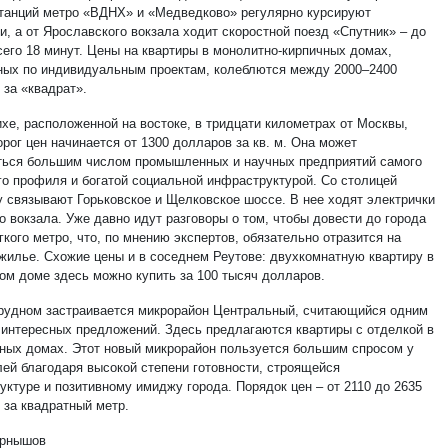
 станций метро «ВДНХ» и «Медведково» регулярно курсируют
, а от Ярославского вокзала ходит скоростной поезд «Спутник» – до
его 18 минут. Цены на квартиры в монолитно-кирпичных домах,
ных по индивидуальным проектам, колеблются между 2000–2400
 за «квадрат».
хе, расположенной на востоке, в тридцати километрах от Москвы,
рог цен начинается от 1300 долларов за кв. м. Она может
ться большим числом промышленных и научных предприятий самого
го профиля и богатой социальной инфраструктурой. Со столицей
 связывают Горьковское и Щелковское шоссе. В нее ходят электрички
о вокзала. Уже давно идут разговоры о том, чтобы довести до города
кого метро, что, по мнению экспертов, обязательно отразится на
 жилье. Схожие цены и в соседнем Реутове: двухкомнатную квартиру в
ом доме здесь можно купить за 100 тысяч долларов.
рудном застраивается микрорайон Центральный, считающийся одним
 интересных предложений. Здесь предлагаются квартиры с отделкой в
ных домах. Этот новый микрорайон пользуется большим спросом у
лей благодаря высокой степени готовности, строящейся
уктуре и позитивному имиджу города. Порядок цен – от 2110 до 2635
 за квадратный метр.
ернышов