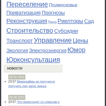
Переселение
Подмосковье
Приватизация
Прогнозы
Реконструкция
Риелторы
Сад
Рента
Строительство
Субсидии
Управление
Цены
Транспорт
Юмор
Экология
Электроэнергия
Юрконсультация
НОВОСТИ
03.02.2024
23:57
Микрозаймы не получится
получить под залог жилья
06.08.2023
23:57
Что происходит со спросом и