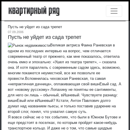
Пусть не уйдет из сада трепет
07.09.2006
Пусть не уйдет из сада трепет
Великая актриса Фаина Раневская в
одном из последних интервью на вопрос, чем отличается
современный театр от прежнего, как мне показалось, ответила
очень емко и эпохально: «Ушел из театра трепет», – сказала
она. И хотя параллель с современным садом здесь, возможно,
многим покажется неуместной, все же позвольте ее
провести.
Вспомнилась чеховская Раневская, та самая
«непрактичная дачница», оплакивающая свой вишнЕвый сад. А
вот «новому русскому» Лопахину не понятны ее сантименты,
для него он лишь – обычный, вИшневый. Чувствуете разницу:
вишнЕвый или вИшневый? Кстати, Антон Павлович долго
думал над названием пьесы, и только поставив ударение на
второй слог, понял, что ухватил самую суть.
Я вовсе сейчас не о тех событиях, что были в Южном Бутове и
еще предстоят в поселках, по которым пройдет какое-нибудь
транспортное кольцо. И даже не о том, что самые щедрые