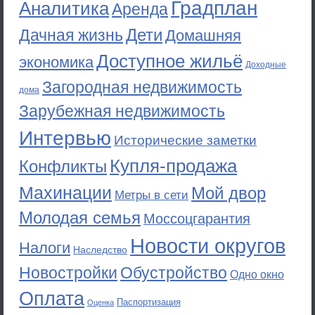
Градплан
Аналитика
Аренда
Дети
Дачная жизнь
Домашняя
Доступное жильё
экономика
Доходные
Загородная недвижимость
дома
Зарубежная недвижимость
Интервью
Исторические заметки
Купля-продажа
Конфликты
Махинации
Мой двор
Метры в сети
Молодая семья
Моссоцгарантия
Новости округов
Налоги
Наследство
Новостройки
Обустройство
Одно окно
Оплата
Паспортизация
Оценка