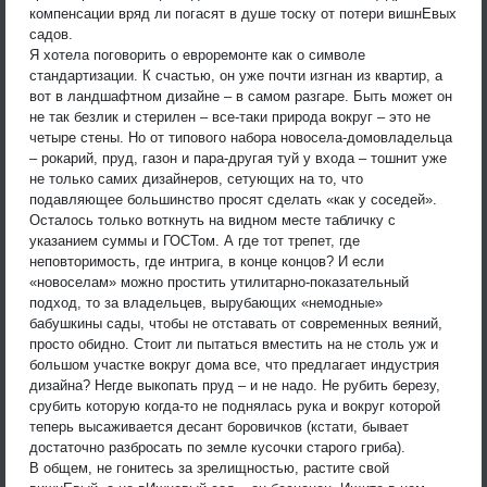
компенсации вряд ли погасят в душе тоску от потери вишнЕвых
садов.
Я хотела поговорить о евроремонте как о символе
стандартизации. К счастью, он уже почти изгнан из квартир, а
вот в ландшафтном дизайне – в самом разгаре. Быть может он
не так безлик и стерилен – все-таки природа вокруг – это не
четыре стены. Но от типового набора новосела-домовладельца
– рокарий, пруд, газон и пара-другая туй у входа – тошнит уже
не только самих дизайнеров, сетующих на то, что
подавляющее большинство просят сделать «как у соседей».
Осталось только воткнуть на видном месте табличку с
указанием суммы и ГОСТом. А где тот трепет, где
неповторимость, где интрига, в конце концов? И если
«новоселам» можно простить утилитарно-показательный
подход, то за владельцев, вырубающих «немодные»
бабушкины сады, чтобы не отставать от современных веяний,
просто обидно. Стоит ли пытаться вместить на не столь уж и
большом участке вокруг дома все, что предлагает индустрия
дизайна? Негде выкопать пруд – и не надо. Не рубить березу,
срубить которую когда-то не поднялась рука и вокруг которой
теперь высаживается десант боровичков (кстати, бывает
достаточно разбросать по земле кусочки старого гриба).
В общем, не гонитесь за зрелищностью, растите свой