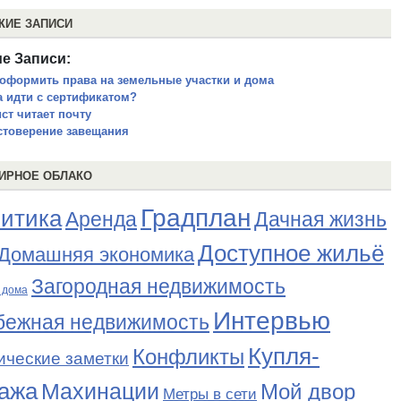
ЖИЕ ЗАПИСИ
е Записи:
 оформить права на земельные участки и дома
а идти с сертификатом?
ст читает почту
стоверение завещания
ИРНОЕ ОБЛАКО
Градплан
итика
Аренда
Дачная жизнь
Доступное жильё
Домашняя экономика
Загородная недвижимость
 дома
Интервью
бежная недвижимость
Купля-
Конфликты
ические заметки
ажа
Махинации
Мой двор
Метры в сети