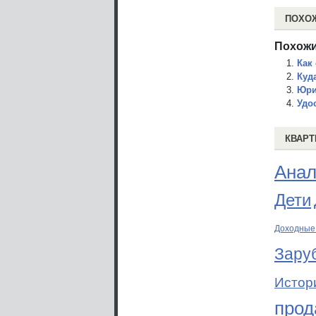
ПОХО
Похожи
Как
Куд
Юри
Удо
КВАРТ
Анал
Дети
Доходные
Зару
Истор
прод