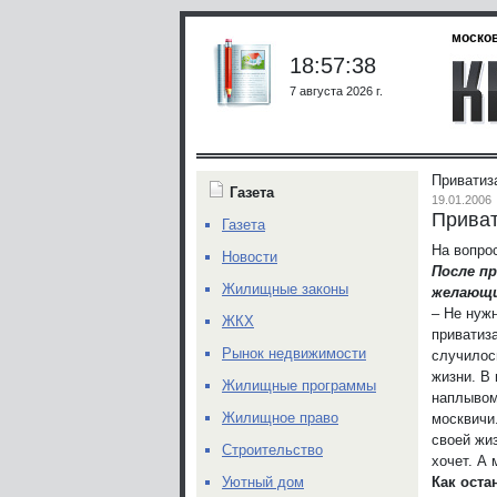
москов
18:57:38
7 августа 2026 г.
Приватиз
Газета
19.01.2006
Приват
Газета
На вопро
Новости
После п
Жилищные законы
желающи
– Не нужн
ЖКХ
приватиза
Рынок недвижимости
случилос
жизни. В
Жилищные программы
наплывом
Жилищное право
москвичи.
своей жи
Строительство
хочет. А
Как ост
Уютный дом