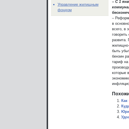
– С 1 я
Управление жилищным
коммуна
фондом
бесконе
– Реформ
в основн
всего, в 
говорить 
развита. 
жилищно-
быть убыт
бензин ра
тариф на
производ
которые 
экономик
инфляцио
Похожи
Как
Куд
Юри
Удо