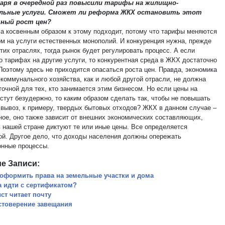
нваря в очередной раз повысили тарифы на жилищно-
льные услуги. Сможет ли реформа ЖКХ остановить этот
чный рост цен?
а косвенным образом к этому подходит, потому что тарифы меняются
ом на услуги естественных монополий. И конкуренция нужна, прежде
этих отраслях, тогда рынок будет регулировать процесс. А если
о тарифах на другие услуги, то конкурентная среда в ЖКХ достаточно
Поэтому здесь не приходится опасаться роста цен. Правда, экономика
коммунального хозяйства, как и любой другой отрасли, не должна
очной для тех, кто занимается этим бизнесом. Но если цены на
стут безудержно, то каким образом сделать так, чтобы не повышать
 вывоз, к примеру, твердых бытовых отходов? ЖКХ в данном случае –
ное, оно также зависит от внешних экономических составляющих,
в нашей стране диктуют те или иные цены. Все определяется
ой. Другое дело, что доходы населения должны опережать
нные процессы.
е Записи:
 оформить права на земельные участки и дома
а идти с сертификатом?
ст читает почту
стоверение завещания