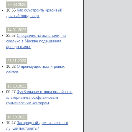
20.03.2023
10:55
Как обустроить красивый
дачный ландшафт
14.01.2023
23:57
Специалисты выяснили, на
сколько в Москве подешевела
аренда жилья
23.11.2022
10:32
О преимуществах игровых
сайтов
16.10.2022
00:27
Футбольные ставки онлайн как
альтернатива оффлайновым
букмекерским конторам
14.10.2022
10:47
Загородный дом: из чего его
лучше построить?