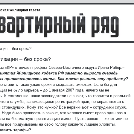
ская жилищная газета
ация – без срока?
изация – без срока?
сы «КР» отвечает префект Северо-Восточного округа Ирина Рабер.
–
ринятия Жилищного кодекса РФ заметно выросла очередь
х приватизировать жилье. Как можно решить эту проблему?
о ставить такие узкие сроки и создавать ажиотаж. Если бы для
ции не было барьера – до 1 января 2007 года, ничего бы не
ь. К сожалению, наши законодатели не знают, что творится в реальной
 итоге службы, занимающиеся регистрацией прав, не справляются с
 страждущих. Кому это нужно? Все нервничают – сотрудники служб,
 Надо было прописать в законе, что человек имеет право один раз в
зни на бесплатную приватизацию жилья. Пусть решает – хочет или не
 мы все придумываем на свою голову какие-то лишние хлопоты.
ановить тарифы?