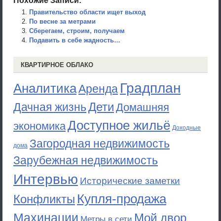
Похожие Записи:
Правительство области ищет выход
По весне за метрами
Сберегаем, строим, получаем
Подавить в себе жадность…
КВАРТИРНОЕ ОБЛАКО
Градплан
Аналитика
Аренда
Дети
Дачная жизнь
Домашняя
Доступное жильё
экономика
Доходные
Загородная недвижимость
дома
Зарубежная недвижимость
Интервью
Исторические заметки
Купля-продажа
Конфликты
Махинации
Мой двор
Метры в сети