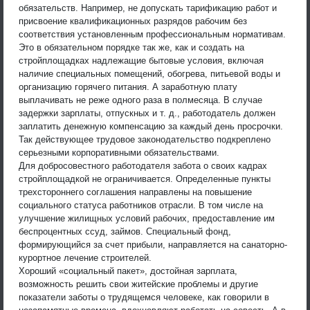
обязательств. Например, не допускать тарификацию работ и
присвоение квалификационных разрядов рабочим без
соответствия установленным профессиональным нормативам.
Это в обязательном порядке так же, как и создать на
стройплощадках надлежащие бытовые условия, включая
наличие специальных помещений, обогрева, питьевой воды и
организацию горячего питания. А заработную плату
выплачивать не реже одного раза в полмесяца. В случае
задержки зарплаты, отпускных и т. д., работодатель должен
заплатить денежную компенсацию за каждый день просрочки.
Так действующее трудовое законодательство подкреплено
серьезными корпоративными обязательствами.
Для добросовестного работодателя забота о своих кадрах
стройплощадкой не ограничивается. Определенные пункты
трехстороннего соглашения направлены на повышение
социального статуса работников отрасли. В том числе на
улучшение жилищных условий рабочих, предоставление им
беспроцентных ссуд, займов. Специальный фонд,
формирующийся за счет прибыли, направляется на санаторно-
курортное лечение строителей.
Хороший «социальный пакет», достойная зарплата,
возможность решить свои житейские проблемы и другие
показатели заботы о трудящемся человеке, как говорили в