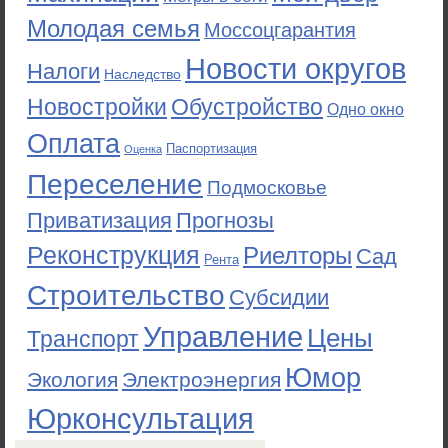
Молодая семья
Моссоцгарантия
Новости округов
Налоги
Наследство
Новостройки
Обустройство
Одно окно
Оплата
Паспортизация
Оценка
Переселение
Подмосковье
Приватизация
Прогнозы
Реконструкция
Риелторы
Сад
Рента
Строительство
Субсидии
Управление
Цены
Транспорт
Юмор
Экология
Электроэнергия
Юрконсультация