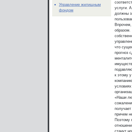
соответс
Управление жилищным
услуги. 
фондом
должны за
пользован
Впрочем,
образом.
собствен
управлен
что суще
прогноз 
менталит
имуществ
подавляю
к этому 
компанию,
условиях
организац
«Наши лю
сожалени
получает
причем не
Поэтому г
отношени
станут н