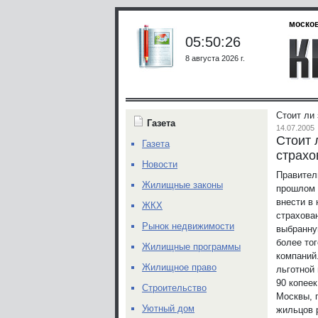
москов
05:50:26
8 августа 2026 г.
Стоит ли
Газета
14.07.2005
Стоит 
Газета
страхо
Новости
Правител
Жилищные законы
прошлом 
внести в
ЖКХ
страхова
Рынок недвижимости
выбранну
более то
Жилищные программы
компаний
Жилищное право
льготной
90 копее
Строительство
Москвы, 
Уютный дом
жильцов 