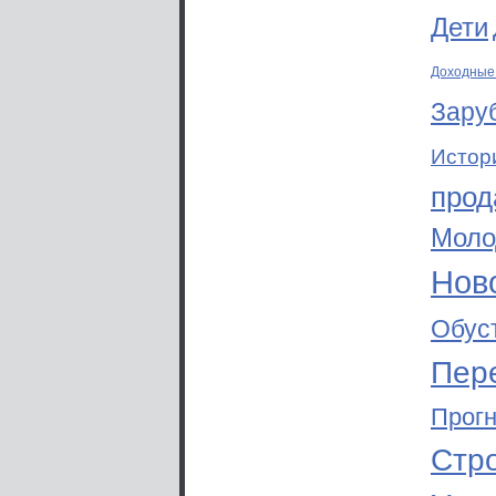
Дети
Доходные
Зару
Истор
прод
Моло
Ново
Обус
Пер
Прог
Стр