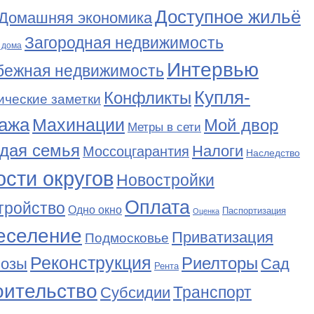
Доступное жильё
Домашняя экономика
Загородная недвижимость
 дома
Интервью
бежная недвижимость
Купля-
Конфликты
ические заметки
ажа
Махинации
Мой двор
Метры в сети
дая семья
Налоги
Моссоцгарантия
Наследство
сти округов
Новостройки
Оплата
тройство
Одно окно
Паспортизация
Оценка
еселение
Приватизация
Подмосковье
Реконструкция
Риелторы
Сад
нозы
Рента
оительство
Транспорт
Субсидии