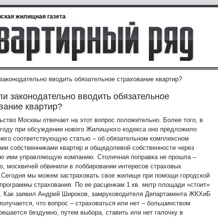
ская жилищная газета
 законодательно вводить обязательное страхование квартир?
ли законодательно вводить обязательное
вание квартир?
ьство Москвы отвечает на этот вопрос положительно. Более того, в
году при обсуждении нового Жилищного кодекса оно предложило
 него соответствующую статью – об обязательном комплексном
нии собственниками квартир и общедолевой собственности через
ю ими управляющую компанию. Столичная поправка не прошла –
го, москвичей обвинили в лоббировании интересов страховых
.
Сегодня мы можем застраховать свое жилище при помощи городской
 программы страхования. По ее расценкам 1 кв. метр площади «стоит»
к. Как заявил Андрей Широков, замруководителя Департамента ЖКХиБ
получается, что вопрос – страховаться или нет – большинством
решается бездумно, путем выбора, ставить или нет галочку в