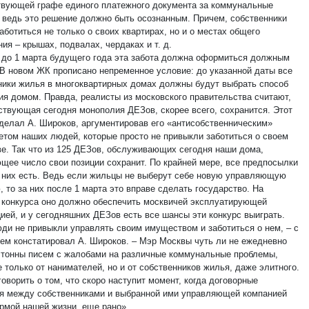
твующей графе единого платежного документа за коммунальные
А ведь это решение должно быть осознанным. Причем, собственники
ботиться не только о своих квартирах, но и о местах общего
ия – крышах, подвалах, чердаках и т. д.
 до 1 марта будущего года эта забота должна оформиться должным
 В новом ЖК прописано непременное условие: до указанной даты все
ники жилья в многоквартирных домах должны будут выбрать способ
ия домом. Правда, реалисты из московского правительства считают,
ствующая сегодня монополия ДЕЗов, скорее всего, сохранится. Этот
сделал А. Широков, аргументировав его «антисобственническим»
етом наших людей, которые просто не привыкли заботиться о своем
е. Так что из 125 ДЕЗов, обслуживающих сегодня наши дома,
щее число свои позиции сохранит. По крайней мере, все предпосылки
у них есть. Ведь если жильцы не выберут себе новую управляющую
 то за них после 1 марта это вправе сделать государство. На
 конкурса оно должно обеспечить москвичей эксплуатирующей
ией, и у сегодняшних ДЕЗов есть все шансы эти конкурс выиграть.
ди не привыкли управлять своим имуществом и заботиться о нем, – с
ем констатировал А. Широков. – Мэр Москвы чуть ли не ежедневно
 тонны писем с жалобами на различные коммунальные проблемы,
 только от нанимателей, но и от собственников жилья, даже элитного.
оворить о том, что скоро наступит момент, когда договорные
я между собственниками и выбранной ими управляющей компанией
ормой нашей жизни, еще рано».