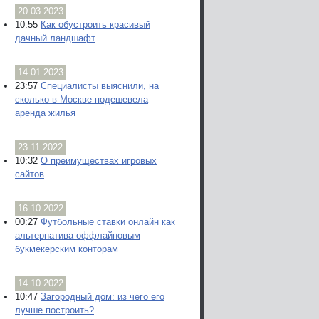
20.03.2023
10:55
Как обустроить красивый
дачный ландшафт
14.01.2023
23:57
Специалисты выяснили, на
сколько в Москве подешевела
аренда жилья
23.11.2022
10:32
О преимуществах игровых
сайтов
16.10.2022
00:27
Футбольные ставки онлайн как
альтернатива оффлайновым
букмекерским конторам
14.10.2022
10:47
Загородный дом: из чего его
лучше построить?