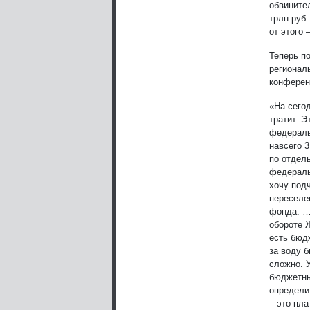
обвинител
трлн руб.
от этого 
Теперь п
регионал
конферен
«На сего
тратит. Э
федераль
навсего 
по отдел
федераль
хочу под
переселе
фонда. …
обороте 
есть бюд
за воду 
сложно. У
бюджетны
определи
– это пла