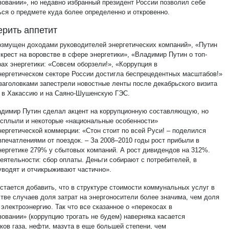
зовании», но недавно избранный президент России позволил себе
ься о предмете куда более определенно и откровенно.
ерить аппетит
озмущен доходами руководителей энергетических компаний», «Путин
крест на воровстве в сфере энергетики», «Владимир Путин о топ-
ах энергетики: «Совсем оборзели!», «Коррупция в
нергетическом секторе России достигла беспрецедентных масштабов!»
 заголовками запестрели новостные ленты после декабрьского визита
 в Хакассию и на Саяно-Шушенскую ГЭС.
адимир Путин сделал акцент на коррупционную составляющую, но
всплыли и некоторые «национальные особенности»
нергетической коммерции: «Стон стоит по всей Руси! – поделился
впечатлениями от поездок. – За 2008–2010 годы рост прибыли в
нергетике 279% у сбытовых компаний. А рост дивидендов на 312%.
еятельности: сбор оплаты. Деньги собирают с потребителей, в
водят и отчикрыживают частично».
остается добавить, что в структуре стоимости коммунальных услуг в
тве случаев доля затрат на энергоносители более значима, чем доля
 электроэнергию. Так что все сказанное о «перекосах в
зовании» (коррупцию трогать не будем) наверняка касается
ков газа, нефти, мазута в еще большей степени, чем