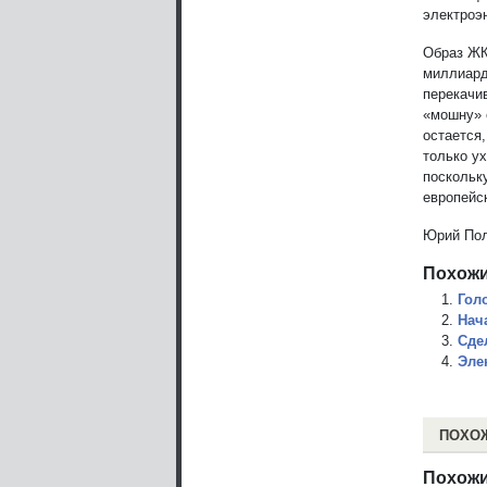
электроэ
Образ ЖК
миллиард
перекачи
«мошну» 
остается
только у
поскольку
европейс
Юрий Пол
Похожи
Гол
Нач
Сде
Эле
ПОХО
Похожи