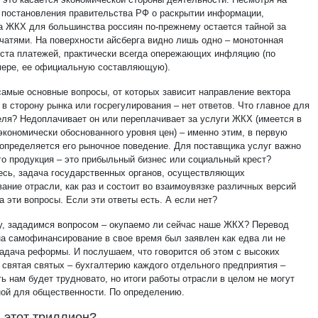
 постановления правительства РФ о раскрытии информации,
а ЖКХ для большинства россиян по-прежнему остается тайной за
чатями. На поверхности айсберга видно лишь одно – монотонная
оста платежей, практически всегда опережающих инфляцию (по
мере, ее официальную составляющую).
самые основные вопросы, от которых зависит направление вектора
 в сторону рынка или госрегулирования – нет ответов. Что главное для
еля? Недоплачивает он или переплачивает за услуги ЖКХ (имеется в
экономически обоснованного уровня цен) – именно этим, в первую
 определяется его рыночное поведение. Для поставщика услуг важно
его продукция – это прибыльный бизнес или социальный крест?
есь, задача государственных органов, осуществляющих
ание отрасли, как раз и состоит во взаимоувязке различных версий
а эти вопросы. Если эти ответы есть. А если нет?
у, зададимся вопросом – окупаемо ли сейчас наше ЖКХ? Перевод
на самофинансирование в свое время был заявлен как едва ли не
задача реформы. И послушаем, что говорится об этом с высоких
В святая святых – бухгалтерию каждого отдельного предприятия –
ь нам будет трудновато, но итоги работы отрасли в целом не могут
ной для общественности. По определению.
, этот триллион?