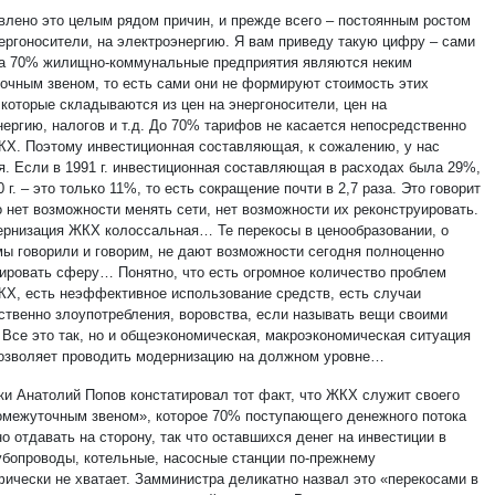
влено это целым рядом причин, и прежде всего – постоянным ростом
нергоносители, на электроэнергию. Я вам приведу такую цифру – сами
на 70% жилищно-коммунальные предприятия являются неким
очным звеном, то есть сами они не формируют стоимость этих
 которые складываются из цен на энергоносители, цен на
нергию, налогов и т.д. До 70% тарифов не касается непосредственно
Х. Поэтому инвестиционная составляющая, к сожалению, у нас
я. Если в 1991 г. инвестиционная составляющая в расходах была 29%,
0 г. – это только 11%, то есть сокращение почти в 2,7 раза. Это говорит
о нет возможности менять сети, нет возможности их реконструировать.
рнизация ЖКХ колоссальная… Те перекосы в ценообразовании, о
мы говорили и говорим, не дают возможности сегодня полноценно
ировать сферу… Понятно, что есть огромное количество проблем
КХ, есть неэффективное использование средств, есть случаи
ственно злоупотребления, воровства, если называть вещи своими
 Все это так, но и общеэкономическая, макроэкономическая ситуация
позволяет проводить модернизацию на должном уровне…
ки Анатолий Попов констатировал тот факт, что ЖКХ служит своего
омежуточным звеном», которое 70% поступающего денежного потока
 отдавать на сторону, так что оставшихся денег на инвестиции в
убопроводы, котельные, насосные станции по-прежнему
фически не хватает. Замминистра деликатно назвал это «перекосами в