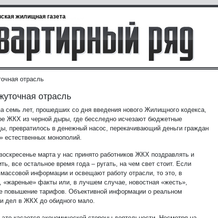
ская жилищная газета
очная отрасль
уточная отрасль
за семь лет, прошедших со дня введения нового Жилищного кодекса,
ое ЖКХ из черной дыры, где бесследно исчезают бюджетные
ы, превратилось в денежный насос, перекачивающий деньги граждан
» естественных монополий.
 воскресенье марта у нас принято работников ЖКХ поздравлять и
ть, все остальное время года – ругать, на чем свет стоит. Если
 массовой информации и освещают работу отрасли, то это, в
, «жареные» факты или, в лучшем случае, новостная «жесть»,
е повышение тарифов. Объективной информации о реальном
и дел в ЖКХ до обидного мало.
 это касается экономической стороны деятельности. Несмотря на