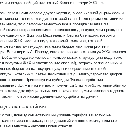
ости и создает общий платежный баланс в сфере ЖКХ…»
есь, перед нами совсем другая картина, образ «черной дыры» если и
ет совсем, то явно отходит на второй план. Если прямые дотации из
так малы, то с самоокупаемостью все в порядке? И едва ли
ый замминистра осведомлен о положении дел хуже, чем президент
По-видимому, и Дмитрий Медведев, и Сергей Степашин, говоря о
овании ЖКХ, имели в виду тот самый триллион, который
ется из «вала» текущих платежей бюджетных предприятий и
ций. Если верить А. Попову, еще столько же в «копилку» ЖКХ приносят
. Добавим сюда же «взносы» коммерческих структур (они ведь тоже
ся услугами ЖКХ и платят за них сполна!), затраты региональных и
льных бюджетов на текущие нужды и содержание местной
ктуры: котельных, сетей, полигонов и т.д., благоустройство дворов,
орог и прочее. Присовокупим субсидии Фонда содействия
ованию ЖКХ – в итоге у нас и получится 3 трлн руб., которые обычно
ет в докладах официальных лиц в качестве суммы валового годового
отрасли. Но вот какова дальнейшая судьба этих денег?
муналка – крайняя
с о том, почему существующий уровень тарифов зачастую не
т компенсировать расходы предприятий жилищно-коммунального
а, замминистра Анатолий Попов ответил: