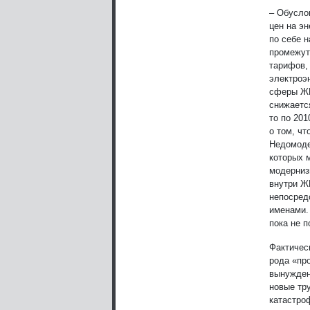
– Обусло
цен на э
по себе 
промежут
тарифов,
электроэ
сферы ЖК
снижаетс
то по 201
о том, чт
Недомоде
которых 
модерниз
внутри Ж
непосред
именами.
пока не 
Фактичес
рода «пр
вынуждено
новые тр
катастро