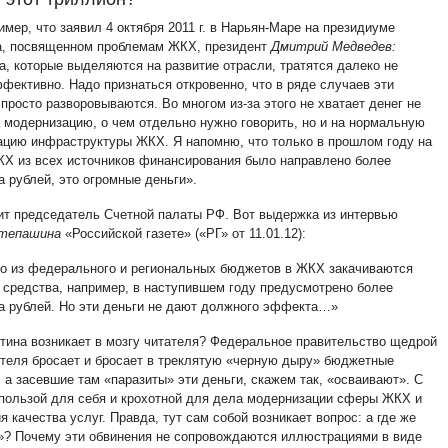
имер, что заявил 4 октября 2011 г. в Нарьян-Маре на президиуме
а, посвященном проблемам ЖКХ, президент
Дмитрий Медведев:
а, которые выделяются на развитие отрасли, тратятся далеко не
ффективно. Надо признаться откровенно, что в ряде случаев эти
просто разворовываются. Во многом из-за этого не хватает денег не
а модернизацию, о чем отдельно нужно говорить, но и на нормальную
ацию инфраструктуры ЖКХ. Я напомню, что только в прошлом году на
Х из всех источников финансирования было направлено более
а рублей, это огромные деньги».
ит председатель Счетной палаты РФ. Вот выдержка из интервью
Степашина
«Российской газете» («РГ» от 11.01.12):
о из федерального и региональных бюджетов в ЖКХ закачиваются
 средства, например, в наступившем году предусмотрено более
а рублей. Но эти деньги не дают должного эффекта…»
ртина возникает в мозгу читателя? Федеральное правительство щедрой
ятеля бросает и бросает в треклятую «черную дыру» бюджетные
 а засевшие там «паразиты» эти деньги, скажем так, «осваивают». С
пользой для себя и крохотной для дела модернизации сферы ЖКХ и
 качества услуг. Правда, тут сам собой возникает вопрос: а где же
»? Почему эти обвинения не сопровождаются иллюстрациями в виде