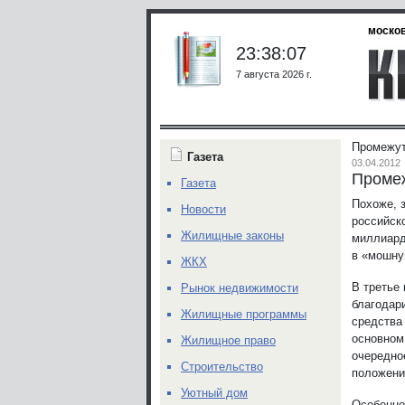
москов
23:38:07
7 августа 2026 г.
Промежут
Газета
03.04.2012
Промеж
Газета
Похоже, 
Новости
российск
Жилищные законы
миллиард
в «мошну
ЖКХ
В третье
Рынок недвижимости
благодари
Жилищные программы
средства
основном
Жилищное право
очередно
Строительство
положени
Уютный дом
Особенно