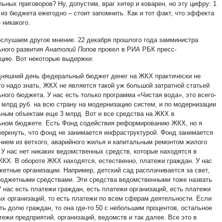
ьных приговоров? Ну, допустим, враг хитер и коварен, но эту цифру: 1
 из бюджета ежегодно – стоит запомнить. Как и тот факт, что эффекта
– никакого.
ослушаем другое мнение. 22 декабря прошлого года замминистра
ьного развития
Анатолий Попов
провел в РИА РБК пресс-
цию. Вот некоторые выдержки:
дняшний день федеральный бюджет денег на ЖКХ практически не
то надо знать, ЖКХ не является такой уж большой затратной статьей
ного бюджета. У нас есть только программа «Чистая вода», это всего-
3 млрд руб. на всю страну на модернизацию систем, и по модернизации
ьным объектам еще 3 млрд. Вот и все средства на ЖКХ в
ном бюджете. Есть Фонд содействия реформированию ЖКХ, но я
черкнуть, что фонд не занимается инфраструктурой. Фонд занимается
нием из ветхого, аварийного жилья и капитальным ремонтом жилого
У нас нет никаких ведомственных средств, которые находятся в
ЖКХ. В обороте ЖКХ находятся, естественно, платежи граждан. У нас
жетные организации. Например, детский сад расплачивается за свет,
бюджетными средствами. Эти средства ведомственными тоже назвать
 нас есть платежи граждан, есть платежи организаций, есть платежи
х организаций, то есть платежи по всем сферам деятельности. Если
ть долю граждан, то она где-то 50 с небольшим процентов, остальное
тежи предприятий, организаций, ведомств и так далее. Все это в