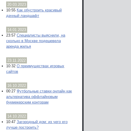
20.03.2023
10:55
Как обустроить красивый
дачный ландшафт
14.01.2023
23:57
Специалисты выяснили, на
сколько в Москве подешевела
аренда жилья
23.11.2022
10:32
О преимуществах игровых
сайтов
16.10.2022
00:27
Футбольные ставки онлайн как
альтернатива оффлайновым
букмекерским конторам
14.10.2022
10:47
Загородный дом: из чего его
лучше построить?