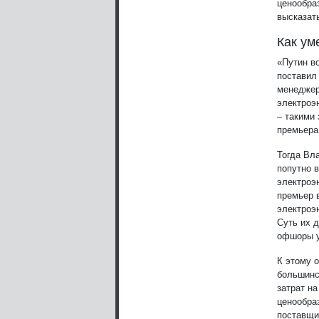
ценообра
высказат
Как ум
«Путин в
поставил 
менеджер
электроэ
– такими
премьера
Тогда Вл
попутно 
электроэ
премьер 
электроэ
Суть их д
офшоры у
К этому 
большинс
затрат на
ценообра
поставщи