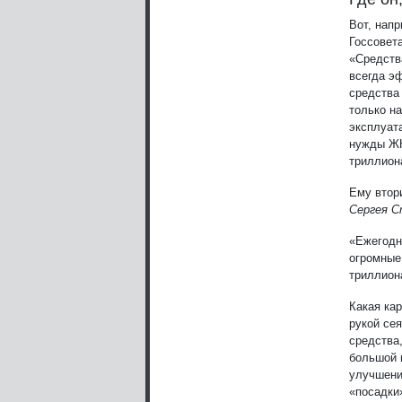
Вот, напр
Госсовет
«Средств
всегда э
средства 
только н
эксплуат
нужды ЖК
триллион
Ему втор
Сергея 
«Ежегодн
огромные
триллион
Какая ка
рукой се
средства,
большой 
улучшения
«посадки