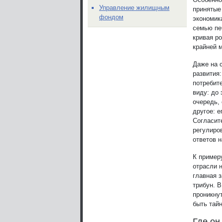
Управление жилищным
принятые
фондом
экономик
семью пе
кривая р
крайней 
Даже на 
развития:
потребит
виду: до 
очередь,
другое: 
Согласит
регулиров
ответов н
К пример
отрасли 
главная 
трибун. 
проникнут
быть тай
Где он