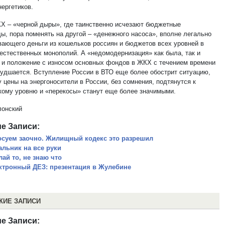
нергетиков.
Х – «черной дыры», где таинственно исчезают бюджетные
ы, пора поменять на другой – «денежного насоса», вполне легально
вающего деньги из кошельков россиян и бюджетов всех уровней в
естественных монополий. А «недомодернизация» как была, так и
, и положение с износом основных фондов в ЖКХ с течением времени
худшается. Вступление России в ВТО еще более обострит ситуацию,
 цены на энергоносители в России, без сомнения, подтянутся к
кому уровню и «перекосы» станут еще более значимыми.
онский
е Записи:
осуем заочно. Жилищный кодекс это разрешил
альник на все руки
лай то, не знаю что
ктронный ДЕЗ: презентация в Жулебине
ЖИЕ ЗАПИСИ
е Записи: