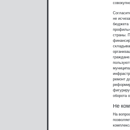
совокупн
Согласит
не исчеза
бюджета 
профильн
страны. 
финансир
складыва
организа
граждане
пользуют
муниципа
инфрастру
ремонт д
реформир
фигуриру
оборота 
Не ком
На вопро
позволяе
комплекс