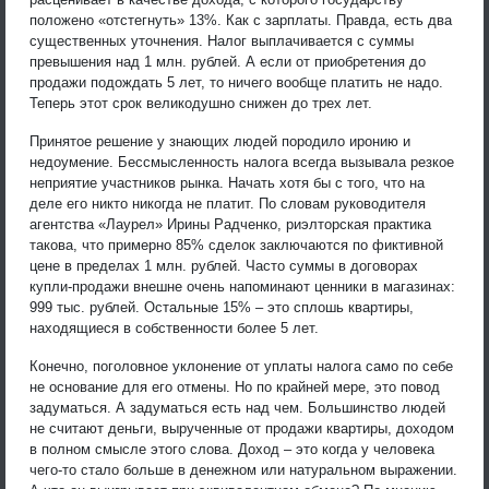
положено «отстегнуть» 13%. Как с зарплаты. Правда, есть два
существенных уточнения. Налог выплачивается с суммы
превышения над 1 млн. рублей. А если от приобретения до
продажи подождать 5 лет, то ничего вообще платить не надо.
Теперь этот срок великодушно снижен до трех лет.
Принятое решение у знающих людей породило иронию и
недоумение. Бессмысленность налога всегда вызывала резкое
неприятие участников рынка. Начать хотя бы с того, что на
деле его никто никогда не платит. По словам руководителя
агентства «Лаурел» Ирины Радченко, риэлторская практика
такова, что примерно 85% сделок заключаются по фиктивной
цене в пределах 1 млн. рублей. Часто суммы в договорах
купли-продажи внешне очень напоминают ценники в магазинах:
999 тыс. рублей. Остальные 15% – это сплошь квартиры,
находящиеся в собственности более 5 лет.
Конечно, поголовное уклонение от уплаты налога само по себе
не основание для его отмены. Но по крайней мере, это повод
задуматься. А задуматься есть над чем. Большинство людей
не считают деньги, вырученные от продажи квартиры, доходом
в полном смысле этого слова. Доход – это когда у человека
чего-то стало больше в денежном или натуральном выражении.