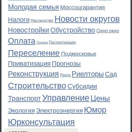
Молодая семья
Моссоцгарантия
Новости округов
Налоги
Наследство
Новостройки
Обустройство
Одно окно
Оплата
Паспортизация
Оценка
Переселение
Подмосковье
Приватизация
Прогнозы
Реконструкция
Риелторы
Сад
Рента
Строительство
Субсидии
Управление
Цены
Транспорт
Юмор
Экология
Электроэнергия
Юрконсультация