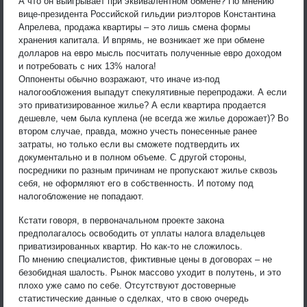
А что он выигрывает при эквивалентном обмене? По мнению
вице-президента Российской гильдии риэлторов Константина
Апрелева, продажа квартиры – это лишь смена формы
хранения капитала. И впрямь, не возникает же при обмене
долларов на евро мысль посчитать полученные евро доходом
и потребовать с них 13% налога!
Оппоненты обычно возражают, что иначе из-под
налогообложения выпадут спекулятивные перепродажи. А если
это приватизированное жилье? А если квартира продается
дешевле, чем была куплена (не всегда же жилье дорожает)? Во
втором случае, правда, можно учесть понесенные ранее
затраты, но только если вы сможете подтвердить их
документально и в полном объеме. С другой стороны,
посредники по разным причинам не пропускают жилье сквозь
себя, не оформляют его в собственность. И потому под
налогобложение не попадают.
Кстати говоря, в первоначальном проекте закона
предполагалось освободить от уплаты налога владельцев
приватизированных квартир. Но как-то не сложилось.
По мнению специалистов, фиктивные цены в договорах – не
безобидная шалость. Рынок массово уходит в полутень, и это
плохо уже само по себе. Отсутствуют достоверные
статистические данные о сделках, что в свою очередь