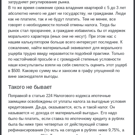
затрудняет регулирование рынка.
В то же время снижение срока владения квартирой с 5 до 3 лет
абсолютно ничего не дает ни государству, ни гражданам. Люди
как не платили, так и не будут платить. Тем не менее, все
говорят о необходимости полной отмены налога. Тогда бы
рынок стал прозрачнее, а граждане избавились бы от издержек
морального характера (иных они не несут). При этом нас с
нашим калькулятором больше всего интересует последнее. К
сожалению, найти материальный эквивалент для морального
ущерба трудно ввиду неразвитости подобной практики. Только
по настойчивой просьбе и с громадной степенью условности
наши консультанты взяли на себя смелость оценить этот ущерб
в $500. Каковую сумму мы и заносим в графу упущенной по
вине законодателя выгоды.
Такого не бывает
Поправкой в статью 224 Налогового кодекса ипотечные
заемщики освобождены от уплаты налога за выгодные условия
кредитования. Да-да, оказывается, есть и такой налог. Он
называется «с дохода от материальной выгоды». Его надо
было бы платить, если ставка по ипотечному кредиту в рублях
была бы ниже трех четвертых от действующей ставки
рефинансирования (то есть на сегодня в рублях ниже 9,75%, а