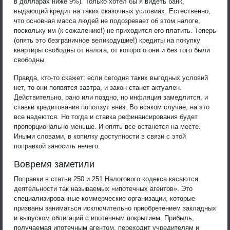
в долларах ниже 9%). Только хотел бы я видеть банк,
выдающий кредит на таких сказочных условиях. Естественно,
что основная масса людей не подозревает об этом налоге,
поскольку им (к сожалению!) не приходится его платить. Теперь
(опять это безграничное великодушие!) кредиты на покупку
квартиры свободны от налога, от которого они и без того были
свободны.
Правда, кто-то скажет: если сегодня таких выгодных условий
нет, то они появятся завтра, и закон станет актуален.
Действительно, рано или поздно, но инфляция замедлится, и
ставки кредитования поползут вниз. Во всяком случае, на это
все надеются. Но тогда и ставка рефинансирования будет
пропорционально меньше. И опять все останется на месте.
Иными словами, в копилку доступности в связи с этой
поправкой заносить нечего.
Вовремя заметили
Поправки в статьи 250 и 251 Налогового кодекса касаются
деятельности так называемых «ипотечных агентов». Это
специализированные коммерческие организации, которые
призваны заниматься исключительно приобретением закладных
и выпуском облигаций с ипотечным покрытием. Прибыль,
получаемая ипотечным агентом, переходит учредителям и