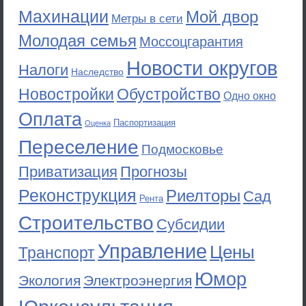
Махинации
Мой двор
Метры в сети
Молодая семья
Моссоцгарантия
Новости округов
Налоги
Наследство
Новостройки
Обустройство
Одно окно
Оплата
Паспортизация
Оценка
Переселение
Подмосковье
Приватизация
Прогнозы
Реконструкция
Риелторы
Сад
Рента
Строительство
Субсидии
Управление
Цены
Транспорт
Юмор
Экология
Электроэнергия