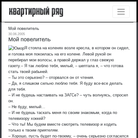
Мой повелитель
30.06.2005
Мой повелитель
Я стояла на коленях возле кресла, в котором он сидел,
и голова моя покоилась на его колене. Левой рукой он
перебирал мои волосы, а правой держал у глаз свежую
газету.
– Я так люблю тебя, милый, – шептала я, – что готова
стать твоей рабыней.
– Ты это серьезно? – оторвался он от чтения.
– Да, я слишком сильно люблю тебя. Я буду все-все делать
для тебя.
– И не будешь настаивать на ЗАГСе? – чуть волнуясь, спросил
он.
– Не буду, милый…
– И не будешь таскать меня по своим знакомым, когда по
телевизору хоккей?
– Что ты! Мы будем вместе смотреть телевизор и ходить
только к твоим приятелям.
– Хорошо, пусть будет по-твоему, – очень серьезно согласился