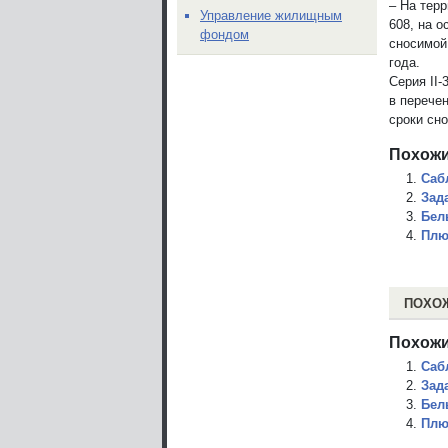
– На тер
Управление жилищным
608, на о
фондом
сносимой
года.
Серия II-
в перече
сроки сн
Похожи
Саб
Зад
Бел
Плю
ПОХО
Похожи
Саб
Зад
Бел
Плю