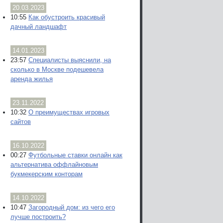
20.03.2023
10:55
Как обустроить красивый
дачный ландшафт
14.01.2023
23:57
Специалисты выяснили, на
сколько в Москве подешевела
аренда жилья
23.11.2022
10:32
О преимуществах игровых
сайтов
16.10.2022
00:27
Футбольные ставки онлайн как
альтернатива оффлайновым
букмекерским конторам
14.10.2022
10:47
Загородный дом: из чего его
лучше построить?