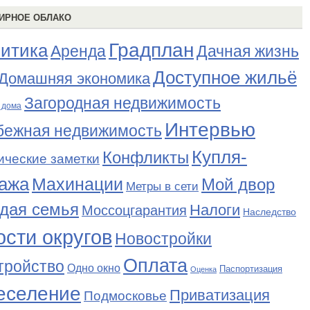
ИРНОЕ ОБЛАКО
Градплан
итика
Аренда
Дачная жизнь
Доступное жильё
Домашняя экономика
Загородная недвижимость
 дома
Интервью
бежная недвижимость
Купля-
Конфликты
ические заметки
ажа
Махинации
Мой двор
Метры в сети
дая семья
Налоги
Моссоцгарантия
Наследство
сти округов
Новостройки
Оплата
тройство
Одно окно
Паспортизация
Оценка
еселение
Приватизация
Подмосковье