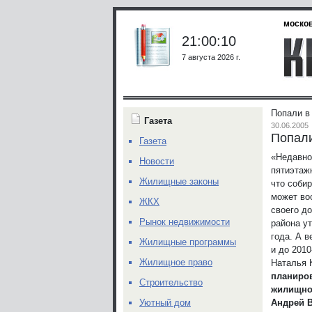
москов
21:00:10
7 августа 2026 г.
Попали в
Газета
30.06.2005
Попали
Газета
«Недавно
Новости
пятиэтаж
Жилищные законы
что соби
может во
ЖКХ
своего до
Рынок недвижимости
района ут
года. А в
Жилищные программы
и до 201
Жилищное право
Наталья 
планиро
Строительство
жилищной
Андрей 
Уютный дом