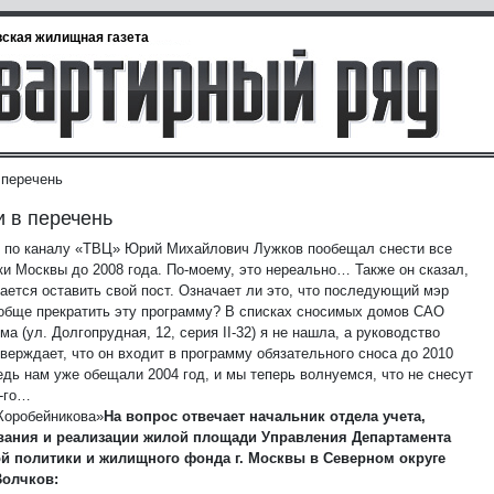
ская жилищная газета
 перечень
 в перечень
 по каналу «ТВЦ» Юрий Михайлович Лужков пообещал снести все
ки Москвы до 2008 года. По-моему, это нереально… Также он сказал,
рается оставить свой пост. Означает ли это, что последующий мэр
обще прекратить эту программу? В списках сносимых домов САО
ма (ул. Долгопрудная, 12, серия II-32) я не нашла, а руководство
верждает, что он входит в программу обязательного сноса до 2010
едь нам уже обещали 2004 год, и мы теперь волнуемся, что не снесут
0-го…
Коробейникова»
На вопрос отвечает начальник отдела учета,
вания и реализации жилой площади Управления Департамента
 политики и жилищного фонда г. Москвы в Северном округе
Волчков: