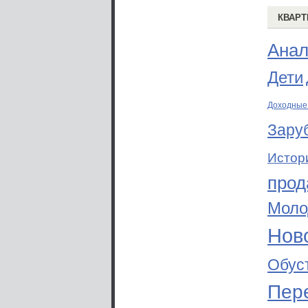
КВАРТ
Анал
Дети
Доходные
Зару
Истор
прод
Моло
Ново
Обус
Пер