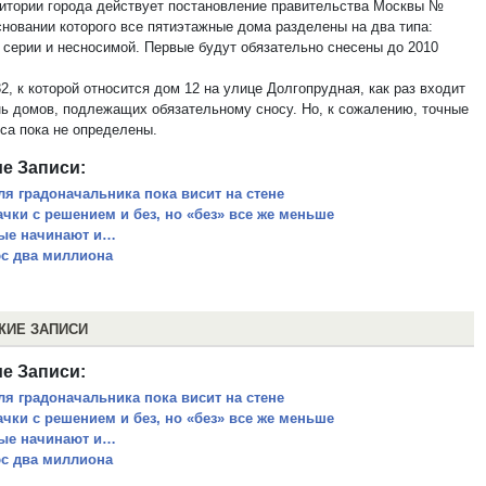
ритории города действует постановление правительства Москвы №
сновании которого все пятиэтажные дома разделены на два типа:
 серии и несносимой. Первые будут обязательно снесены до 2010
32, к которой относится дом 12 на улице Долгопрудная, как раз входит
нь домов, подлежащих обязательному сносу. Но, к сожалению, точные
оса пока не определены.
е Записи:
ля градоначальника пока висит на стене
ачки с решением и без, но «без» все же меньше
ые начинают и…
с два миллиона
ЖИЕ ЗАПИСИ
е Записи:
ля градоначальника пока висит на стене
ачки с решением и без, но «без» все же меньше
ые начинают и…
с два миллиона