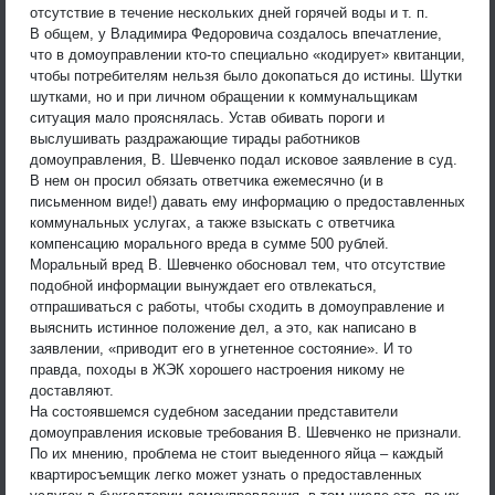
отсутствие в течение нескольких дней горячей воды и т. п.
В общем, у Владимира Федоровича создалось впечатление,
что в домоуправлении кто-то специально «кодирует» квитанции,
чтобы потребителям нельзя было докопаться до истины. Шутки
шутками, но и при личном обращении к коммунальщикам
ситуация мало прояснялась. Устав обивать пороги и
выслушивать раздражающие тирады работников
домоуправления, В. Шевченко подал исковое заявление в суд.
В нем он просил обязать ответчика ежемесячно (и в
письменном виде!) давать ему информацию о предоставленных
коммунальных услугах, а также взыскать с ответчика
компенсацию морального вреда в сумме 500 рублей.
Моральный вред В. Шевченко обосновал тем, что отсутствие
подобной информации вынуждает его отвлекаться,
отпрашиваться с работы, чтобы сходить в домоуправление и
выяснить истинное положение дел, а это, как написано в
заявлении, «приводит его в угнетенное состояние». И то
правда, походы в ЖЭК хорошего настроения никому не
доставляют.
На состоявшемся судебном заседании представители
домоуправления исковые требования В. Шевченко не признали.
По их мнению, проблема не стоит выеденного яйца – каждый
квартиросъемщик легко может узнать о предоставленных