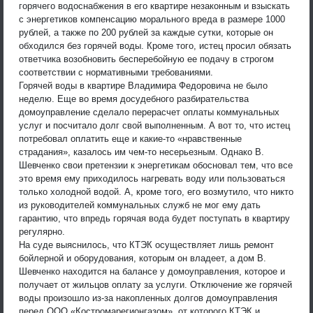
горячего водоснабжения в его квартире незаконным и взыскать
с энергетиков компенсацию морального вреда в размере 1000
рублей, а также по 200 рублей за каждые сутки, которые он
обходился без горячей воды. Кроме того, истец просил обязать
ответчика возобновить бесперебойную ее подачу в строгом
соответствии с нормативными требованиями.
Горячей воды в квартире Владимира Федоровича не было
неделю. Еще во время досудебного разбирательства
домоуправление сделало перерасчет оплаты коммунальных
услуг и посчитало долг свой выполненным. А вот то, что истец
потребовал оплатить еще и какие-то «нравственные
страдания», казалось им чем-то несерьезным. Однако В.
Шевченко свои претензии к энергетикам обосновал тем, что все
это время ему приходилось нагревать воду или пользоваться
только холодной водой. А, кроме того, его возмутило, что никто
из руководителей коммунальных служб не мог ему дать
гарантию, что впредь горячая вода будет поступать в квартиру
регулярно.
На суде выяснилось, что КТЭК осуществляет лишь ремонт
бойлерной и оборудования, которым он владеет, а дом В.
Шевченко находится на балансе у домоуправления, которое и
получает от жильцов оплату за услуги. Отключение же горячей
воды произошло из-за накопленных долгов домоуправления
перед ООО «Костромарегионгазом», от которого КТЭК и