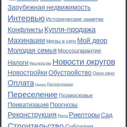
Зарубежная недвижимость
Интервью
Исторические заметки
Купля-продажа
Конфликты
Махинации
Мой двор
Метры в сети
Молодая семья
Моссоцгарантия
Новости округов
Налоги
Наследство
Новостройки
Обустройство
Одно окно
Оплата
Паспортизация
Оценка
Переселение
Подмосковье
Приватизация
Прогнозы
Реконструкция
Риелторы
Сад
Рента
Строительство
Субсидии