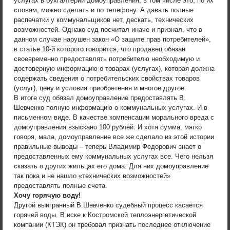
услугах в бухгалтерии домоуправления, в том числе это, по их
словам, можно сделать и по телефону. А давать полные
распечатки у коммунальщиков нет, дескать, технических
возможностей. Однако суд посчитал иначе и признал, что в
данном случае нарушен закон «О защите прав потребителей»,
в статье 10-й которого говорится, что продавец обязан
своевременно предоставлять потребителю необходимую и
достоверную информацию о товарах (услугах), которая должна
содержать сведения о потребительских свойствах товаров
(услуг), цену и условия приобретения и многое другое.
В итоге суд обязал домоуправление предоставлять В.
Шевченко полную информацию о коммунальных услугах. И в
письменном виде. В качестве компенсации морального вреда с
домоуправления взыскано 100 рублей. И хотя сумма, мягко
говоря, мала, домоуправление все же сделало из этой истории
правильные выводы – теперь Владимир Федорович знает о
предоставленных ему коммунальных услугах все. Чего нельзя
сказать о других жильцах его дома. Для них домоуправление
так пока и не нашло «технических возможностей»
предоставлять полные счета.
Хочу горячую воду!
Другой выигранный В.Шевченко судебный процесс касается
горячей воды. В иске к Костромской теплоэнергетической
компании (КТЭК) он требовал признать последнее отключение