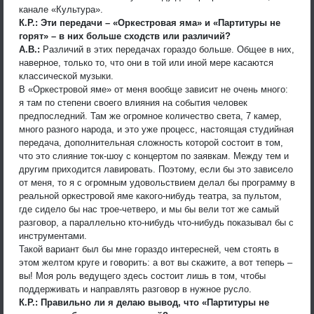
канале «Культура».
К.Р.: Эти передачи – «Оркестровая яма» и «Партитуры не
горят» – в них больше сходств или различий?
А.В.:
Различий в этих передачах гораздо больше. Общее в них,
наверное, только то, что они в той или иной мере касаются
классической музыки.
В «Оркестровой яме» от меня вообще зависит не очень много:
я там по степени своего влияния на события человек
предпоследний. Там же огромное количество света, 7 камер,
много разного народа, и это уже процесс, настоящая студийная
передача, дополнительная сложность которой состоит в том,
что это слияние ток-шоу с концертом по заявкам. Между тем и
другим приходится лавировать. Поэтому, если бы это зависело
от меня, то я с огромным удовольствием делал бы программу в
реальной оркестровой яме какого-нибудь театра, за пультом,
где сидело бы нас трое-четверо, и мы бы вели тот же самый
разговор, а параллельно кто-нибудь что-нибудь показывал бы с
инструментами.
Такой вариант был бы мне гораздо интересней, чем стоять в
этом желтом круге и говорить: а вот вы скажите, а вот теперь –
вы! Моя роль ведущего здесь состоит лишь в том, чтобы
поддерживать и направлять разговор в нужное русло.
К.Р.: Правильно ли я делаю вывод, что «Партитуры не