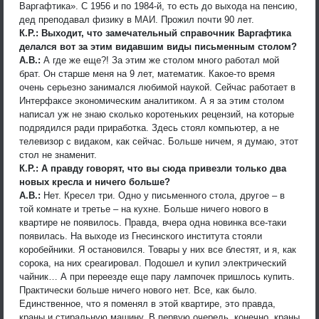
Варгафтика». С 1956 и по 1984-й, то есть до выхода на пенсию,
дед преподавал физику в МАИ. Прожил почти 90 лет.
К.Р.: Выходит, что замечательный справочник Варгафтика
делался вот за этим видавшим виды письменным столом?
А.В.:
А где же еще?! За этим же столом много работал мой
брат. Он старше меня на 9 лет, математик. Какое-то время
очень серьезно занимался любимой наукой. Сейчас работает в
Интерфаксе экономическим аналитиком. А я за этим столом
написал уж не знаю сколько коротеньких рецензий, на которые
подрядился ради приработка. Здесь стоял компьютер, а не
телевизор с видаком, как сейчас. Больше ничем, я думаю, этот
стол не знаменит.
К.Р.: А правду говорят, что вы сюда привезли только два
новых кресла и ничего больше?
А.В.:
Нет. Кресел три. Одно у письменного стола, другое – в
той комнате и третье – на кухне. Больше ничего нового в
квартире не появилось. Правда, вчера одна новинка все-таки
появилась. На выходе из Гнесинского института стояли
коробейники. Я остановился. Товары у них все блестят, и я, как
сорока, на них среагировал. Подошел и купил электрический
чайник… А при переезде еще пару лампочек пришлось купить.
Практически больше ничего нового нет. Все, как было.
Единственное, что я поменял в этой квартире, это правда,
краны и стиральную машину. В первую очередь, конечно, краны