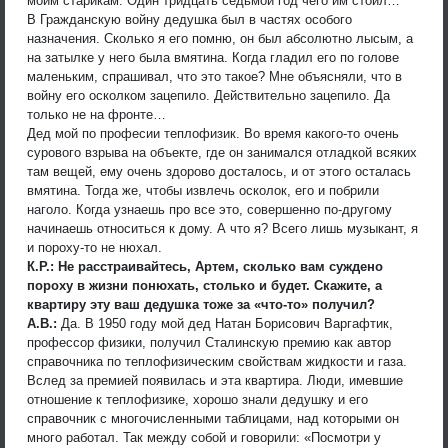
моим старикам. Один тридцать седьмой год чего им стоил…
В Гражданскую войну дедушка был в частях особого
назначения. Сколько я его помню, он был абсолютно лысым, а
на затылке у него была вмятина. Когда гладил его по голове
маленьким, спрашивал, что это такое? Мне объясняли, что в
войну его осколком зацепило. Действительно зацепило. Да
только не на фронте…
Дед мой по професии теплофизик. Во время какого-то очень
сурового взрыва на объекте, где он занимался отладкой всяких
там вещей, ему очень здорово досталось, и от этого осталась
вмятина. Тогда же, чтобы извлечь осколок, его и побрили
наголо. Когда узнаешь про все это, совершенно по-другому
начинаешь относиться к дому. А что я? Всего лишь музыкант, я
и пороху-то не нюхал.
К.Р.: Не расстраивайтесь, Артем, сколько вам суждено
пороху в жизни понюхать, столько и будет. Скажите, а
квартиру эту ваш дедушка тоже за «что-то» получил?
А.В.:
Да. В 1950 году мой дед Натан Борисович Варгафтик,
профессор физики, получил Сталинскую премию как автор
справочника по теплофизическим свойствам жидкости и газа.
Вслед за премией появилась и эта квартира. Люди, имевшие
отношение к теплофизике, хорошо знали дедушку и его
справочник с многочисленными таблицами, над которыми он
много работал. Так между собой и говорили: «Посмотри у