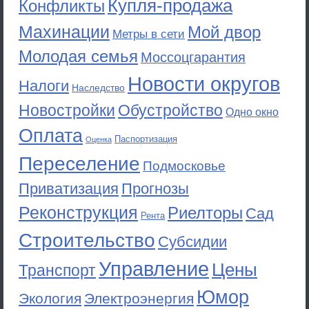
Купля-продажа
Конфликты
Махинации
Мой двор
Метры в сети
Молодая семья
Моссоцгарантия
Новости округов
Налоги
Наследство
Новостройки
Обустройство
Одно окно
Оплата
Паспортизация
Оценка
Переселение
Подмосковье
Приватизация
Прогнозы
Реконструкция
Риелторы
Сад
Рента
Строительство
Субсидии
Управление
Цены
Транспорт
Юмор
Экология
Электроэнергия