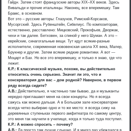
Гайдн. Затем стоят французские авторы ХIX–ХХ веков. Здесь
Вивальди и прочие итальянцы. Наконец, все вперемешку. Там
Брамс, в основном.
Вот это – русские авторы: Глазунов, Римский-Корсаков,
Мусоргский. Здесь Рубенштейн, Сибелиус. По композиторам,
естественно, расставлено: Мицковский, Прокофьев, Дворжак,
чехи и так далее. Бетховен, за спиной у него Шуман. А это –
еврейские, синагогальные вещи. Тут идут всякие-разные
исполнители, современная нововенская школа ХХ века, Малер,
Брукнер и другие. Затем всякие редкие романтики. А вот —
Моцарт и Бах. Но все это вперемешку, и только я знаю, где что
лежит.
К.Р.: К классической музыке, похоже, вы действительно
относитесь очень серьезно. Значит ли это, что и
консерватория для вас – дом родной? Наверное, в первом
ряду всегда сидите?
А.В.:
Действительно, я частенько там бываю, да и музыканты
нередко приглашают меня на свои концерты. Но я всегда
сажусь как можно дальше. А в Большом зале консерватории
всегда четко выбираю одно и то же место: я всегда сижу на
деревянных ступеньках первого амфитеатра по самому центру,
это меня так научили в училище, когда я только туда поступил.
К.Р.: А можно спросить – почему?
А.В.:
Да просто там лучше слышно. И я много раз убеждался в