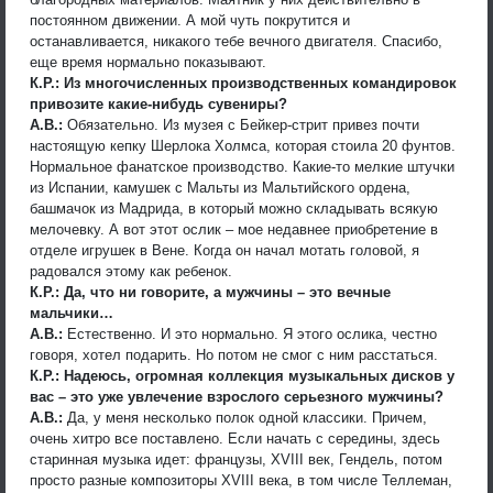
постоянном движении. А мой чуть покрутится и
останавливается, никакого тебе вечного двигателя. Спасибо,
еще время нормально показывают.
К.Р.: Из многочисленных производственных командировок
привозите какие-нибудь сувениры?
А.В.:
Обязательно. Из музея с Бейкер-стрит привез почти
настоящую кепку Шерлока Холмса, которая стоила 20 фунтов.
Нормальное фанатское производство. Какие-то мелкие штучки
из Испании, камушек с Мальты из Мальтийского ордена,
башмачок из Мадрида, в который можно складывать всякую
мелочевку. А вот этот ослик – мое недавнее приобретение в
отделе игрушек в Вене. Когда он начал мотать головой, я
радовался этому как ребенок.
К.Р.: Да, что ни говорите, а мужчины – это вечные
мальчики…
А.В.:
Естественно. И это нормально. Я этого ослика, честно
говоря, хотел подарить. Но потом не смог с ним расстаться.
К.Р.: Надеюсь, огромная коллекция музыкальных дисков у
вас – это уже увлечение взрослого серьезного мужчины?
А.В.:
Да, у меня несколько полок одной классики. Причем,
очень хитро все поставлено. Если начать с середины, здесь
старинная музыка идет: французы, ХVIII век, Гендель, потом
просто разные композиторы ХVIII века, в том числе Теллеман,