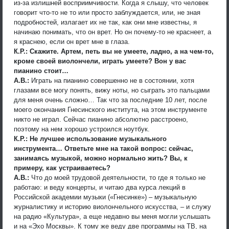
из-за излишней восприимчивости. Когда я слышу, что человек
говорит что-то не то или просто заблуждается, или, не зная
подробностей, излагает их не так, как они мне известны, я
начинаю понимать, что он врет. Но он почему-то не краснеет, а
я краснею, если он врет мне в глаза.
К.Р.: Скажите. Артем, петь вы не умеете, ладно, а на чем-то,
кроме своей виолончели, играть умеете? Вон у вас
пианино стоит…
А.В.:
Играть на пианино совершенно не в состоянии, хотя
глазами все могу понять, вижу ноты, но сыграть это пальцами
для меня очень сложно… Так что за последние 10 лет, после
моего окончания Гнесинского института, на этом инструменте
никто не играл. Сейчас пианино абсолютно расстроено,
поэтому на нем хорошо устроился ноутбук.
К.Р.: Не лучшее использование музыкального
инструмента… Ответьте мне на такой вопрос: сейчас,
занимаясь музыкой, можно нормально жить? Вы, к
примеру, как устраиваетесь?
А.В.:
Что до моей трудовой деятельности, то где я только не
работаю: и веду концерты, и читаю два курса лекций в
Российской академии музыки («Гнесинке») – музыкальную
журналистику и историю виолончельного искусства, – и служу
на радио «Культура», а еще недавно вы меня могли услышать
и на «Эхо Москвы». К тому же веду две программы на ТВ, на