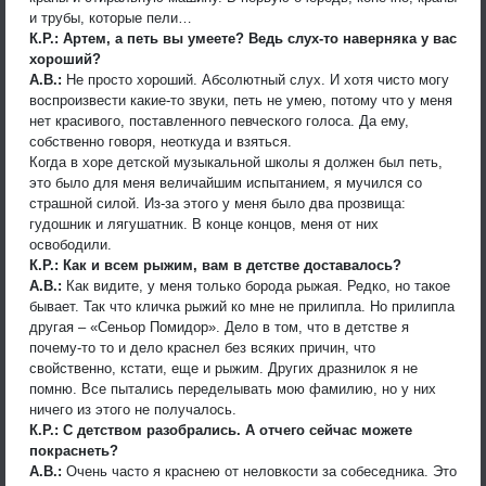
и трубы, которые пели…
К.Р.: Артем, а петь вы умеете? Ведь слух-то наверняка у вас
хороший?
А.В.:
Не просто хороший. Абсолютный слух. И хотя чисто могу
воспроизвести какие-то звуки, петь не умею, потому что у меня
нет красивого, поставленного певческого голоса. Да ему,
собственно говоря, неоткуда и взяться.
Когда в хоре детской музыкальной школы я должен был петь,
это было для меня величайшим испытанием, я мучился со
страшной силой. Из-за этого у меня было два прозвища:
гудошник и лягушатник. В конце концов, меня от них
освободили.
К.Р.: Как и всем рыжим, вам в детстве доставалось?
А.В.:
Как видите, у меня только борода рыжая. Редко, но такое
бывает. Так что кличка рыжий ко мне не прилипла. Но прилипла
другая – «Сеньор Помидор». Дело в том, что в детстве я
почему-то то и дело краснел без всяких причин, что
свойственно, кстати, еще и рыжим. Других дразнилок я не
помню. Все пытались переделывать мою фамилию, но у них
ничего из этого не получалось.
К.Р.: С детством разобрались. А отчего сейчас можете
покраснеть?
А.В.:
Очень часто я краснею от неловкости за собеседника. Это