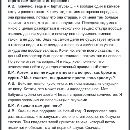
горят» вам ближе и интересней?
А.В.:
Конечно, ведь в «Партитурах…» я вообще один в камере
хожу и рассказываю. К тому же, это моя авторская передача,
она привычней, потому что она старше, и от меня там больше
зависит: я знаю, что должно получиться. Передача задумана
мною с целью разобраться в нескольких вещах: откуда вообще
взялась данная музыка, и почему она получилась именно
такой, а не другой. Ведь на самом деле не существует музыки
в готовом виде, и мне всегда интересно и любопытно узнать,
откуда она вообще взялась. Конечно, легче всего сказать, что
данный композитор был просто гениален, потому так и написал.
Но это не ответ на вопрос. И я ищу, хотя понятно, что
невозможно найти один единственный правильный ответ.
К.Р.: Артем, а вы не ищите ответа на вопрос: как бросить
курить? Мне кажется, вы дымите просто «по-черному»?
А.В.:
Действительно, курю много, но пока выхода из ситуации
не вижу. Кстати, это может быть и наследственное. Моя
бабушка курила сигареты «Пегас» в преогромном количестве. Я
хорошо запомнил ее пепельницы с окурками.
К.Р.: А кальян вам для чего?
А.В.:
Кальян мне подарили на Новый год. Я попробовал один
раз, оказалось, что запускать его очень интересно, но безумно
сложно. Там кладется такой брикетик табака, который потом
плавится и обтекает с этой верхней штуки. Сначала