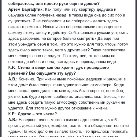
собираетесь, или просто руки еще не дошли?
Артем Варгафтик:
Как получили эту квартиру дедушка и
бабушка более полувека назад, в таком виде она до сих пор и
существует. Я не собирался и не собираюсь делать здесь
никакого ремонта. Испытываю непреодолимое отвращение к
самому этому слову и действу. Собственными руками устроить
здесь разорение, на которое больно смотреть? Да еще при
этом убеждать себя в том, что это нужно для того, чтобы потом
здесь было нечто такое, чего у других нет? Такая перспектива
меня совершенно не радует. Поэтому все, от лепнины на
потолке до обоев и пола, все здесь в первозданном виде.
К.Р.: Стены и вещи как бы хранят дух прошедшего
времени? Вы ощущаете эту ауру?
А.В.:
Конечно. При жизни ныне покойных дедушки и бабушки в
этом доме была совершенно удивительная атмосфера. Когда
меня сюда приводили, так мне здесь было хорошо, спокойно,
уютно, как будто время вообще останавливалось. Боюсь, что
мне здесь создать такую атмосферу собственными руками не
удается. Для этого нужно другое отношение к жизни.
К.Р.: Другое – это какое?
А.В.:
Наверное, очень много в жизни надо пережить, чтобы
ценить домашний уют, комфорт, все то, что объединяет понятие
«дом». На мою долю не выпало такого, что пришлось пережить