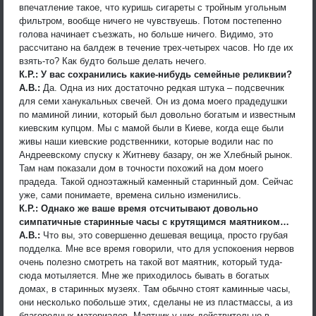
впечатление такое, что куришь сигареты с тройным угольным
фильтром, вообще ничего не чувствуешь. Потом постепенно
голова начинает съезжать, но больше ничего. Видимо, это
рассчитано на балдеж в течение трех-четырех часов. Но где их
взять-то? Как будто больше делать нечего.
К.Р.: У вас сохранились какие-нибудь семейные реликвии?
А.В.:
Да. Одна из них достаточно редкая штука – подсвечник
для семи ханукальных свечей. Он из дома моего прадедушки
по маминой линии, который был довольно богатым и известным
киевским купцом. Мы с мамой были в Киеве, когда еще были
живы наши киевские родственники, которые водили нас по
Андреевскому спуску к Житневу базару, он же Хлебный рынок.
Там нам показали дом в точности похожий на дом моего
прадеда. Такой одноэтажный каменный старинный дом. Сейчас
уже, сами понимаете, времена сильно изменились.
К.Р.: Однако же ваше время отсчитывают довольно
симпатичные старинные часы с крутящимся маятником…
А.В.:
Что вы, это совершенно дешевая вещица, просто грубая
подделка. Мне все время говорили, что для успокоения нервов
очень полезно смотреть на такой вот маятник, который туда-
сюда мотыляется. Мне же приходилось бывать в богатых
домах, в старинных музеях. Там обычно стоят каминные часы,
они несколько побольше этих, сделаны не из пластмассы, а из
благородных материалов. Маятник у них действительно в