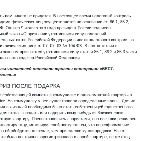
ть вам ничего не придется. В настоящее время налоговый контроль
дами физических лиц осуществляется на основании ст. 86.1, 86.2,
РФ. Однако 9 июля этого года президент России подписал
ный закон «О признании утратившими силу положений
тельных актов Российской Федерации в части налогового контроля за
 физических лиц» от 07. 07. 03 № 104-ФЗ. В соответствии с
 законом признаются утратившими силу статьи 86.1, 86.2 и 86.3 части
алогового кодекса Российской Федерации.
осы читателей отвечали юристы корпорации «БЕСТ-
имость»
РИЗ ПОСЛЕ ПОДАРКА
а собственницей комнаты в коммуналке и однокомнатной квартиры в
йке. На коммуналку у нее существовали определенные планы. Для их
ия в жизнь ей необходимо было стать собственницей единственного
для этого – продать или подарить кому-нибудь из близких свою
атную квартиру. Посоветовавшись с юристами, она все-таки решилась
 квартиру отцу, мотивируя свой поступок тем, что переоформление
ов ей обойдется дешевле, чем при сделке купли-продажи. На тот
тя была постоянно зарегистрирована в своей квартире, ее же отец