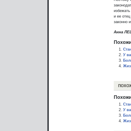
законодат
избежать
и ее оте
законно 
Анна ЛЕ
Похожи
Ста
У в
Бол
Жиз
ПОХО
Похожи
Ста
У в
Бол
Жиз