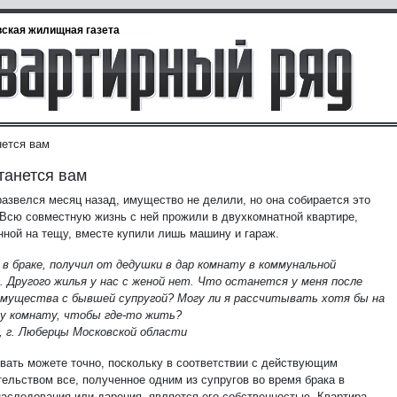
ская жилищная газета
нется вам
танется вам
развелся месяц назад, имущество не делили, но она собирается это
 Всю совместную жизнь с ней прожили в двухкомнатной квартире,
ной на тещу, вместе купили лишь машину и гараж.
 в браке, получил от дедушки в дар комнату в коммунальной
. Другого жилья у нас с женой нет. Что останется у меня после
имущества с бывшей супругой? Могу ли я рассчитывать хотя бы на
у комнату, чтобы где-то жить?
, г. Люберцы Московской области
вать можете точно, поскольку в соответствии с действующим
тельством все, полученное одним из супругов во время брака в
наследования или дарения, является его собственностью. Квартира