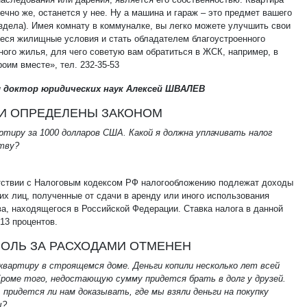
ечно же, останется у нее. Ну а машина и гараж – это предмет вашего
аздела). Имея комнату в коммуналке, вы легко можете улучшить свои
еся жилищные условия и стать обладателем благоустроенного
ного жилья, для чего советую вам обратиться в ЖСК, например, в
оим вместе», тел. 232-35-53
 доктор юридических наук Алексей ШВАЛЕВ
КИ ОПРЕДЕЛЕНЫ ЗАКОНОМ
ртиру за 1000 долларов США. Какой я должна уплачивать налог
тву?
тствии с Налоговым кодексом РФ налогообложению подлежат доходы
их лиц, полученные от сдачи в аренду или иного использования
а, находящегося в Российской Федерации. Ставка налога в данной
13 процентов.
ОЛЬ ЗА РАСХОДАМИ ОТМЕНЕН
квартиру в строящемся доме. Деньги копили несколько лет всей
Кроме того, недостающую сумму придется брать в долг у друзей.
 придется ли нам доказывать, где мы взяли деньги на покупку
ы?