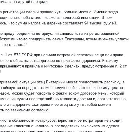
писан» на другой площади.
а регистрации сделки прошло чуть больше месяца. Именно тогда
реди ясного неба стало письмо из налоговой инспекции. В нем
ось, что сумма налога на дарение составляет 94 тысячи рублей.
не предупредили ни нотариус, ни специалисты из регистрационной
Может ли что-то предпринять семья Екатерины, чтобы избежать уплаты
льшого налога?
п. 1 ст. 572 ГК РФ при наличии встречной передачи вещи или права
речного обязательства договор не признается дарением. К такому
 применяются правила о ничтожных сделках, предусмотренные п. 2 ст.
Ф.
триваемой ситуации отец Екатерины может предоставить расписку, в
он обязуется передать взамен полученной квартиры иное имущество.
разом, можно будет говорить о фактическом договоре мены, который
именения судом последствий ничтожности дарения и, соответственно,
алога на дарение Екатерина и ее отец смогут в любой момент
уть по взаимному согласию.
нию, в обязанности нотариусов, юристов и регистраторов не входит
ждение клиентов о налоговых последствиях заключаемых сделок.
нужно всегда самим помнить о существовании налогового