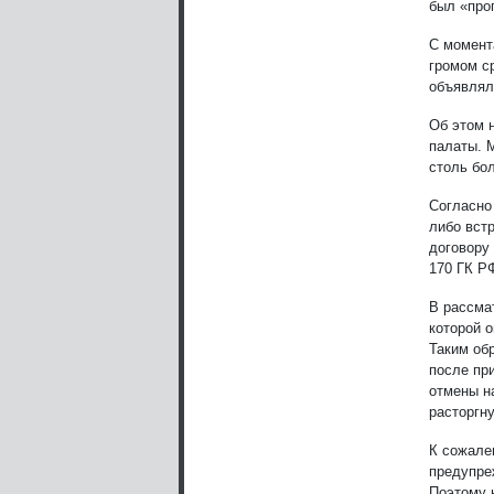
был «про
С момент
громом с
объявлял
Об этом 
палаты. 
столь бо
Согласно 
либо вст
договору
170 ГК Р
В рассма
которой 
Таким об
после пр
отмены н
расторгн
К сожале
предупре
Поэтому 