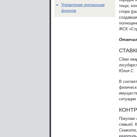
Управление жилищным
тещи, кон
фондом
спора (р
создавши
полноцен
ЖСК «Стр
Отвечал
СТАВ
Сдаю ква
государс
Юлия С.
В соотве
физическ
имуществ
ситуации 
КОНТР
Покупаю 
семьей. 
Скажите,
квартир