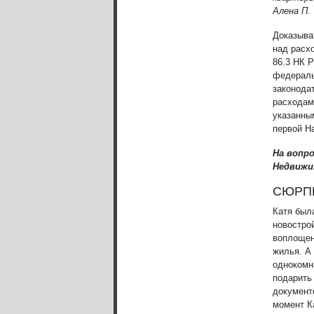
Алена П.
Доказыва
над расхо
86.3 НК 
федераль
законода
расходами
указанным
первой Н
На вопр
Недвиж
СЮРП
Катя был
новостро
воплощен
жилья. А 
однокомн
подарить
документ
момент Ка