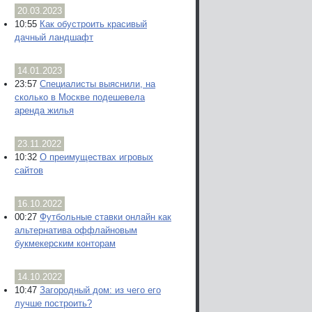
20.03.2023
10:55
Как обустроить красивый
дачный ландшафт
14.01.2023
23:57
Специалисты выяснили, на
сколько в Москве подешевела
аренда жилья
23.11.2022
10:32
О преимуществах игровых
сайтов
16.10.2022
00:27
Футбольные ставки онлайн как
альтернатива оффлайновым
букмекерским конторам
14.10.2022
10:47
Загородный дом: из чего его
лучше построить?