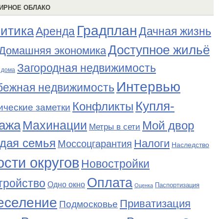
ИРНОЕ ОБЛАКО
Градплан
итика
Аренда
Дачная жизнь
Доступное жильё
Домашняя экономика
Загородная недвижимость
 дома
Интервью
бежная недвижимость
Купля-
Конфликты
ические заметки
ажа
Махинации
Мой двор
Метры в сети
дая семья
Налоги
Моссоцгарантия
Наследство
сти округов
Новостройки
Оплата
тройство
Одно окно
Паспортизация
Оценка
еселение
Приватизация
Подмосковье