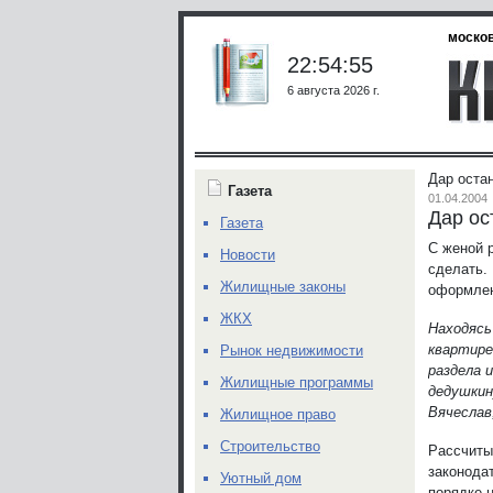
москов
22:54:55
6 августа 2026 г.
Дар оста
Газета
01.04.2004
Дар ос
Газета
С женой 
Новости
сделать.
Жилищные законы
оформлен
ЖКХ
Находясь
квартире
Рынок недвижимости
раздела 
Жилищные программы
дедушкин
Вячеслав
Жилищное право
Строительство
Рассчиты
законода
Уютный дом
порядке 