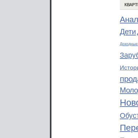
КВАРТ
Анал
Дети
Доходные
Зару
Истор
прод
Моло
Ново
Обус
Пер