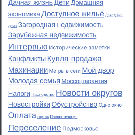
Дети
Дачная жизнь
Домашняя
Доступное жильё
экономика
Доходные
Загородная недвижимость
дома
Зарубежная недвижимость
Интервью
Исторические заметки
Купля-продажа
Конфликты
Махинации
Мой двор
Метры в сети
Молодая семья
Моссоцгарантия
Новости округов
Налоги
Наследство
Новостройки
Обустройство
Одно окно
Оплата
Паспортизация
Оценка
Переселение
Подмосковье