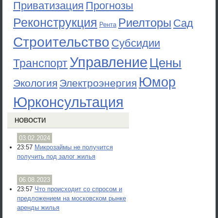
Приватизация
Прогнозы
Реконструкция
Риелторы
Сад
Рента
Строительство
Субсидии
Управление
Цены
Транспорт
Юмор
Экология
Электроэнергия
Юрконсультация
НОВОСТИ
03.02.2024
23:57
Микрозаймы не получится
получить под залог жилья
06.08.2023
23:57
Что происходит со спросом и
предложением на московском рынке
аренды жилья