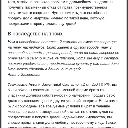
того, чтобы не возникло проблем в дальнейшем, вы должны
получить письменный отказ от права преимущественной
покупки части квартиры. Нужно помнить, что вы обязаны
продать долю квартиры именно по такой цене, которую
предложили второму владельцу долей.
В наследство на троих
Нам в наследство осталась 2-комнатная смежная квартира
на трех наследников. Брат живет в другом городе, там у
него свой коттедж с регистрацией, но он на наши запросы не
отвечает и за это жилье не платит, хотя мы ему с сестрой
послали уведомление с предложением купить у нас наши доли.
Что можно сделать в данной ситуации?
Анна и Валентина
Уважаемые Анна и Валентина! Согласно п.2 ст. 250 ГК РФ, вы
были обязаны известить в письменной форме брата как
участника долевой собственности о намерении продать свою
долю с указанием цены и других условий продажи. Если вами
были соблюдены все требуемые условия и брат в течение
месяца, согласно вышеуказанной статье, не откликнулся на
предложение о покупке долей недвижимого имущества, вы
вправе продать свои доли любому постороннему лицу. Также
следует обратить внимание на то, что оплачивать некоторые