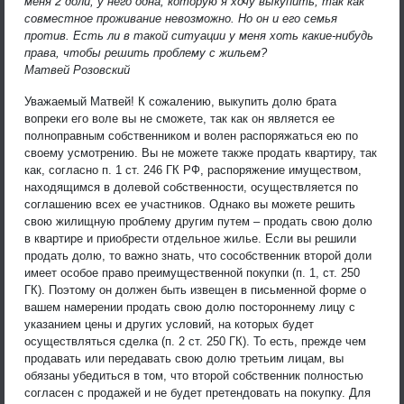
меня 2 доли, у него одна, которую я хочу выкупить, так как
совместное проживание невозможно. Но он и его семья
против. Есть ли в такой ситуации у меня хоть какие-нибудь
права, чтобы решить проблему с жильем?
Матвей Розовский
Уважаемый Матвей! К сожалению, выкупить долю брата
вопреки его воле вы не сможете, так как он является ее
полноправным собственником и волен распоряжаться ею по
своему усмотрению. Вы не можете также продать квартиру, так
как, согласно п. 1 ст. 246 ГК РФ, распоряжение имуществом,
находящимся в долевой собственности, осуществляется по
соглашению всех ее участников. Однако вы можете решить
свою жилищную проблему другим путем – продать свою долю
в квартире и приобрести отдельное жилье. Если вы решили
продать долю, то важно знать, что сособственник второй доли
имеет особое право преимущественной покупки (п. 1, ст. 250
ГК). Поэтому он должен быть извещен в письменной форме о
вашем намерении продать свою долю постороннему лицу с
указанием цены и других условий, на которых будет
осуществляться сделка (п. 2 ст. 250 ГК). То есть, прежде чем
продавать или передавать свою долю третьим лицам, вы
обязаны убедиться в том, что второй собственник полностью
согласен с продажей и не будет претендовать на покупку. Для