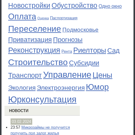
Новостройки
Обустройство
Одно окно
Оплата
Паспортизация
Оценка
Переселение
Подмосковье
Приватизация
Прогнозы
Реконструкция
Риелторы
Сад
Рента
Строительство
Субсидии
Управление
Цены
Транспорт
Юмор
Экология
Электроэнергия
Юрконсультация
НОВОСТИ
03.02.2024
23:57
Микрозаймы не получится
получить под залог жилья