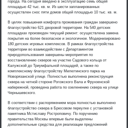
города. На сегодня введено в эксплуатацию семь общей
площадью 42 тыс. кв. м. Из шести запланированных
осуществлен снос пяти домов общей площадью 10 тыс. кв. м.
В целях повышения комфорта проживания граждан завершено
благоустройство 621 дворовой территории. На 540 детских
площадках произведен текущий ремонт: осуществлена замена
покрытия на более безопасное и экологичное. Модернизировано
180 детских игровых комплексов. В рамках благоустройства
территории во взаимодействии с Департаментом
природопользования завершены мероприятия по
восстановлению скверов на участке Садового кольца от
Калужской до Триумфальной площадей, а также по
комплексному благоустройству Милютинского парка на
Новорязанской улице. Полностью выполнена реконструкция
сквера на четной стороне Рогожского Вала и Фрунзенской
набережной, проведена работа по озеленению сквера на улице
Чернышевского.
В соответствии с распоряжением мэра полностью выполнено
благоустройство сквера в Брюсовом переулке с установкой
памятника Мстиславу Ростроповичу. По поручению
правительства Москвы впервые были выделены
дополнительные средства для реализации предложений