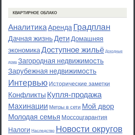
КВАРТИРНОЕ ОБЛАКО
Градплан
Аналитика
Аренда
Дети
Дачная жизнь
Домашняя
Доступное жильё
экономика
Доходные
Загородная недвижимость
дома
Зарубежная недвижимость
Интервью
Исторические заметки
Купля-продажа
Конфликты
Махинации
Мой двор
Метры в сети
Молодая семья
Моссоцгарантия
Новости округов
Налоги
Наследство