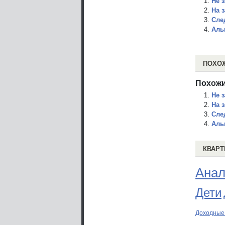
Не 
На 
Сле
Аль
ПОХО
Похожи
Не 
На 
Сле
Аль
КВАРТ
Анал
Дети
Доходные