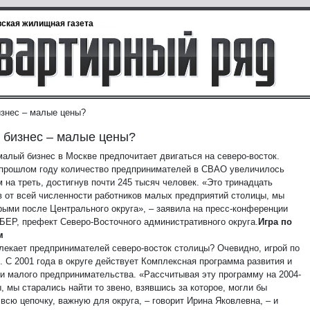
ская жилищная газета
знес – малые цены?
бизнес – малые цены?
малый бизнес в Москве предпочитает двигаться на северо-восток.
 прошлом году количество предпринимателей в СВАО увеличилось
 на треть, достигнув почти 245 тысяч человек. «Это тринадцать
в от всей численности работников малых предприятий столицы, мы
рыми после Центрального округа», – заявила на пресс-конференции
БЕР, префект Северо-Восточного административного округа.
Игра по
м
лекает предпринимателей северо-восток столицы? Очевидно, игрой по
. С 2001 года в округе действует Комплексная программа развития и
и малого предпринимательства. «Рассчитывая эту программу на 2004-
, мы старались найти то звено, взявшись за которое, могли бы
всю цепочку, важную для округа, – говорит Ирина Яковлевна, – и