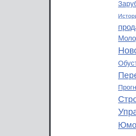
Зару
Истор
прод
Моло
Ново
Обус
Пер
Прог
Стр
Упр
Юмо