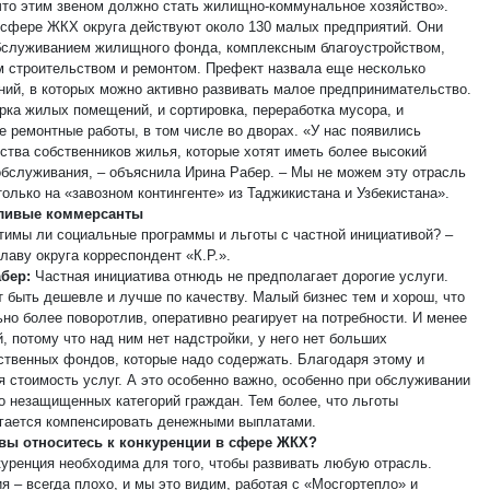
что этим звеном должно стать жилищно-коммунальное хозяйство».
 сфере ЖКХ округа действуют около 130 малых предприятий. Они
бслуживанием жилищного фонда, комплексным благоустройством,
 строительством и ремонтом. Префект назвала еще несколько
ний, в которых можно активно развивать малое предпринимательство.
орка жилых помещений, и сортировка, переработка мусора, и
е ремонтные работы, в том числе во дворах. «У нас появились
ства собственников жилья, которые хотят иметь более высокий
обслуживания, – объяснила Ирина Рабер. – Мы не можем эту отрасль
олько на «завозном контингенте» из Таджикистана и Узбекистана».
ливые коммерсанты
тимы ли социальные программы и льготы с частной инициативой? –
лаву округа корреспондент «К.Р.».
бер:
Частная инициатива отнюдь не предполагает дорогие услуги.
т быть дешевле и лучше по качеству. Малый бизнес тем и хорош, что
ьно более поворотлив, оперативно реагирует на потребности. И менее
, потому что над ним нет надстройки, у него нет больших
ственных фондов, которые надо содержать. Благодаря этому и
я стоимость услуг. А это особенно важно, особенно при обслуживании
о незащищенных категорий граждан. Тем более, что льготы
гается компенсировать денежными выплатами.
к вы относитесь к конкуренции в сфере ЖКХ?
уренция необходима для того, чтобы развивать любую отрасль.
я – всегда плохо, и мы это видим, работая с «Мосгортепло» и