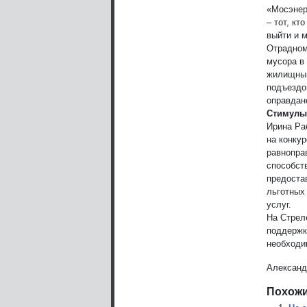
«Мосэнер
– тот, кт
выйти и 
Отрадном
мусора в
жилищным
подъездов
оправдан
Стимулы
Ирина Ра
на конку
равнопра
способст
предоста
льготных
услуг.
На Стрел
поддержк
необходи
Александ
Похожи