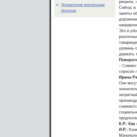
решили, 
Управление жилищным
Сейчас в
фондом
заняты о
дорожным
направле
Это и уб
различны
товарище
уровень 
держать т
Поворот
– Совмес
спросил г
Ирина Ра
Они могу
значител
затратный
производ
снижаетс
социальн
предпола
К.Р.: Ка
И.Р.:
Конк
Монополи