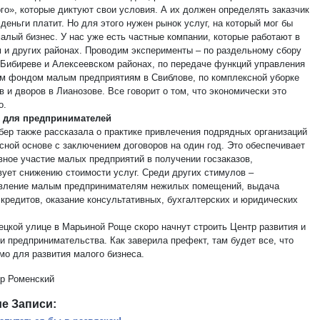
го», которые диктуют свои условия. А их должен определять заказчик
о деньги платит. Но для этого нужен рынок услуг, на который мог бы
малый бизнес. У нас уже есть частные компании, которые работают в
 и других районах. Проводим эксперименты – по раздельному сбору
 Бибиреве и Алексеевском районах, по передаче функций управления
 фондом малым предприятиям в Свиблове, по комплексной уборке
 и дворов в Лианозове. Все говорит о том, что экономически это
о.
 для предпринимателей
бер также рассказала о практике привлечения подрядных организаций
рсной основе с заключением договоров на один год. Это обеспечивает
вное участие малых предприятий в получении госзаказов,
вует снижению стоимости услуг. Среди других стимулов –
вление малым предпринимателям нежилых помещений, выдача
 кредитов, оказание консультативных, бухгалтерских и юридических
ецкой улице в Марьиной Роще скоро начнут строить Центр развития и
и предпринимательства. Как заверила префект, там будет все, что
мо для развития малого бизнеса.
р Роменский
е Записи: