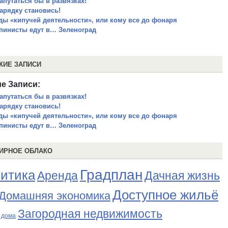
запутаться бы в развязках!
зарядку становись!
ды «кипучей деятельности», или кому все до фонаря
пинисты едут в… Зеленоград
ЖИЕ ЗАПИСИ
е Записи:
запутаться бы в развязках!
зарядку становись!
ды «кипучей деятельности», или кому все до фонаря
пинисты едут в… Зеленоград
ИРНОЕ ОБЛАКО
Градплан
итика
Аренда
Дачная жизнь
Доступное жильё
Домашняя экономика
Загородная недвижимость
 дома