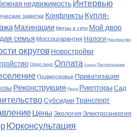
Интервью
бежная недвижимость
Купля-
Конфликты
ические заметки
ажа
Махинации
Мой двор
Метры в сети
дая семья
Налоги
Моссоцгарантия
Наследство
сти округов
Новостройки
Оплата
тройство
Одно окно
Паспортизация
Оценка
еселение
Приватизация
Подмосковье
Реконструкция
Риелторы
Сад
нозы
Рента
оительство
Транспорт
Субсидии
авление
Цены
Экология
Электроэнергия
Юрконсультация
р