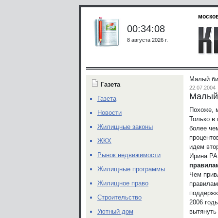
москов
00:34:08
8 августа 2026 г.
Малый би
Газета
22.07.2004
Малый 
Газета
Похоже, 
Новости
Только в
Жилищные законы
более чем
проценто
ЖКХ
идем вто
Рынок недвижимости
Ирина РА
правила
Жилищные программы
Чем прив
Жилищное право
правилам
поддержк
Строительство
2006 годы
вытянуть 
Уютный дом