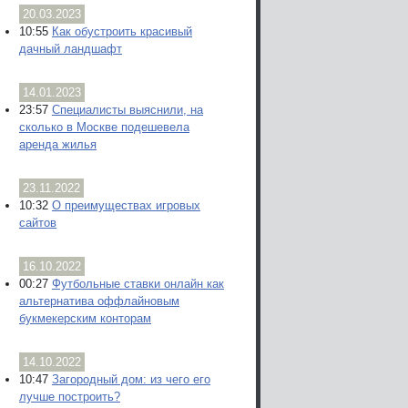
20.03.2023
10:55
Как обустроить красивый
дачный ландшафт
14.01.2023
23:57
Специалисты выяснили, на
сколько в Москве подешевела
аренда жилья
23.11.2022
10:32
О преимуществах игровых
сайтов
16.10.2022
00:27
Футбольные ставки онлайн как
альтернатива оффлайновым
букмекерским конторам
14.10.2022
10:47
Загородный дом: из чего его
лучше построить?