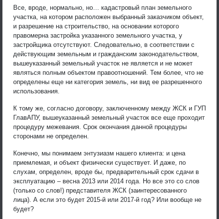
Все, вроде, нормально, но… кадастровый план земельного
участка, на котором расположен выбранный заказчиком объект,
и разрешение на строительство, на основании которого
правомерна застройка указанного земельного участка, у
застройщика отсутствуют. Следовательно, в соответствии с
действующим земельным и гражданским законодательством,
вышеуказанный земельный участок не является и не может
являться полным объектом правоотношений. Тем более, что не
определены еще ни категория земель, ни вид ее разрешенного
использования.
К тому же, согласно договору, заключенному между ЖСК и ГУП
ГлавАПУ, вышеуказанный земельный участок все еще проходит
процедуру межевания. Срок окончания данной процедуры
сторонами не определен.
Конечно, мы понимаем энтузиазм нашего клиента: и цена
приемлемая, и объект физически существует. И даже, по
слухам, определен, вроде бы, предварительный срок сдачи в
эксплуатацию – весна 2013 или 2014 года. Но все это со слов
(только со слов!) представителя ЖСК (заинтересованного
лица). А если это будет 2015-й или 2017-й год? Или вообще не
будет?