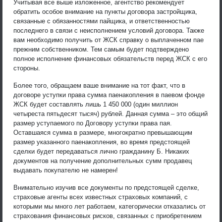
Учитывая все выше изложенное, агентство рекомендует
обратить особое внимание на пункты договора застройщика,
связанные с обязанностями пайщика, и ответственностью
последнего в связи с неисполнением условий договора. Также
вам необходимо получить от ЖСК справку о выплаченном пае
прежним собственником. Тем самым будет подтверждено
полное исполнение финансовых обязательств перед ЖСК с его
стороны.
Более того, обращаем ваше внимание на тот факт, что в
договоре уступки права сумма паенакопления в паевом фонде
ЖСК будет составлять лишь 1 450 000 (один миллион
четыреста пятьдесят тысяч) рублей. Данная сумма – это общий
размер уступаемого по Договору уступки права пая.
Оставшаяся сумма в размере, многократно превышающим
размер указанного паенакопления, во время предстоящей
сделки будет передаваться лично гражданину Б. Никаких
документов на получение дополнительных сумм продавец
выдавать покупателю не намерен!
Внимательно изучив все документы по предстоящей сделке,
страховые агенты всех известных страховых компаний, с
которыми мы много лет работаем, категорически отказались от
страхования финансовых рисков, связанных с приобретением