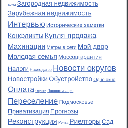
Загородная недвижимость
дома
Зарубежная недвижимость
Интервью
Исторические заметки
Купля-продажа
Конфликты
Махинации
Мой двор
Метры в сети
Молодая семья
Моссоцгарантия
Новости округов
Налоги
Наследство
Новостройки
Обустройство
Одно окно
Оплата
Паспортизация
Оценка
Переселение
Подмосковье
Приватизация
Прогнозы
Реконструкция
Риелторы
Сад
Рента