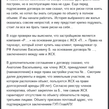
построен, но в эксплуатацию пока не сдан. Еще перед
подписанием договора он нам сказал, что все риски готов взять
на себя, но хотел бы знать ситуацию по объекту в полном
объеме. И мы начали работать. История выбранного им жилья
оказалась совсем непростой, и ему предстоит крепко подумать,
стоит ли все же брать такие риски на себя…
В ходе проверки мы выяснили, что застройщиком является
компания «Р….» на основании договора с ЖСК «П…». Права на
таунхаус, который хочет купить наш клиент, принадлежат гр.
РФ Анатолию Васильевичу Б. на основании договора № …,
заключенного между ним и ЖСК.
В дополнительном соглашении к договору сказано, что
Анатолию Васильевичу, как члену ЖСК, принадлежит пай
(паенакопление) в виде права застройки участка №… Смотрим
далее документы и видим, что земельным участком, на
котором расположен объект, пользуется ЖСК на праве
долгосрочной аренды (49 лет). Согласно реестру членов
кооператива, объект закреплен за Б., тем самым ЖСК
гарантирует отсутствие по объекту обязательств перед
третьими лицами. Объекту присвоен почтовый адрес, что
подтверждается заключением ГУП ГлавАПУ.