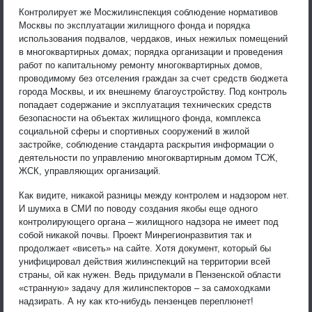
Контролирует же Мосжилинспекция соблюдение нормативов
Москвы по эксплуатации жилищного фонда и порядка
использования подвалов, чердаков, иных нежилых помещений
в многоквартирных домах; порядка организации и проведения
работ по капитальному ремонту многоквартирных домов,
проводимому без отселения граждан за счет средств бюджета
города Москвы, и их внешнему благоустройству. Под контроль
попадает содержание и эксплуатация технических средств
безопасности на объектах жилищного фонда, комплекса
социальной сферы и спортивных сооружений в жилой
застройке, соблюдение стандарта раскрытия информации о
деятельности по управлению многоквартирным домом ТСЖ,
ЖСК, управляющих организаций.
Как видите, никакой разницы между контролем и надзором нет.
И шумиха в СМИ по поводу создания якобы еще одного
контролирующего органа – жилищного надзора не имеет под
собой никакой почвы. Проект Минрегионразвития так и
продолжает «висеть» на сайте. Хотя документ, который бы
унифицировал действия жилинспекций на территории всей
страны, ой как нужен. Ведь придумали в Пензенской области
«странную» задачу для жилинспекторов – за самоходками
надзирать. А ну как кто-нибудь пензенцев переплюнет!