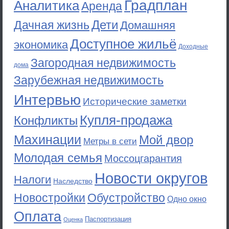
Градплан
Аналитика
Аренда
Дети
Дачная жизнь
Домашняя
Доступное жильё
экономика
Доходные
Загородная недвижимость
дома
Зарубежная недвижимость
Интервью
Исторические заметки
Купля-продажа
Конфликты
Махинации
Мой двор
Метры в сети
Молодая семья
Моссоцгарантия
Новости округов
Налоги
Наследство
Новостройки
Обустройство
Одно окно
Оплата
Паспортизация
Оценка